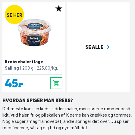
SE HER
navigate_next
SE ALLE
Krebsehaler i lage
Salling
200 g
225,00/Kg.
45,-
0
HVORDAN SPISER MAN KREBS?
Det meste kød i en krebs sidder i halen, men kløerne rummer også
lidt. Vrid halen fri og pil skallen af. Kløerne kan knækkes og tømmes.
Nogle suger smag fra hovedet, andre springer det over. Du spiser
med fingrene, så tag dig tid og nyd måltidet.