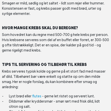
Smagen er mild, sødlig og let saltet - lidt som rejer eller hummer.
Konsistensen er fast, og krebs passer godt med brød, urter og
syrlige elementer.
HVOR MANGE KREBS SKAL DU BEREGNE?
Som hovedret kan du regne med 500-700 g hele krebs per person.
Hvis krebsene serveres som del af en buffet eller forret, er 300-500
g ofte tilstrækkeligt. Det er en spise, der kalder på god tid - og
gerne rigeligt med krebs.
TIPS TIL SERVERING OG TILBEHØR TIL KREBS
Krebs serveres typisk kolde og gerne på et stort fad med masser
af dild. Tilbehøret bør være enkelt og støtte op om den milde
smag. Her er nogle forslag, du kan kombinere efter smag og
anledning:
Lyst brød eller
flutes
- gerne let ristet og serveret lunt.
Dildsmør eller kryddersmør - smør rørt med frisk dild, lidt
citron og salt.