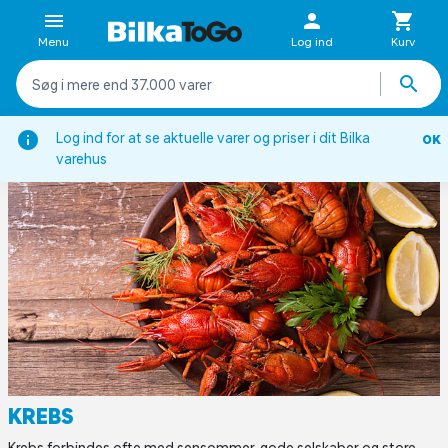
Menu
Log ind
Kurv
Inspiration
Viden om
Fisk og skaldyrsordbog
Krebs
Log ind for at se aktuelle varer og priser i dit Bilka
OK
varehus
KREBS