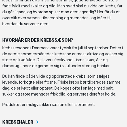
Krebs forbindes ofte med sensommer, gode selskaber og store
fade fyldt med skaller og dild. Men hvad skal du vide om krebs, før
du går i gang, og hvordan spiser man dem egentlig? Her får du et
overblik over sæson, tilberedning og mængder - og idéer til,
hvordan du serverer dem.
HVORNÅR ER DER KREBSSÆSON?
Krebssæsonen i Danmark varer typisk fra juli til september. Det er i
de varme sommermåneder, krebsene er mest aktive og vokser sig
store og kødfulde. De lever i ferskvand - især i søer, åer og
dambrug - hvor de gemmer sig i skjul under sten og brinker.
Du kan finde både vilde og opdrættede krebs, som sælges
levende, forkogte eller frosne. Friske krebs bør tilberedes samme
dag, de er købt eller optøet. De koges ofte i en lage med salt,
sukker og store mængder frisk dild, og serveres derefter kolde.
Produktet er muligvis ikke i sæson eller i sortiment.
KREBSEHALER