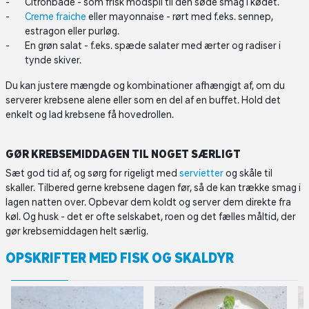
Citronbåde - som frisk modspil til den søde smag i kødet.
Creme fraiche
eller mayonnaise - rørt med f.eks. sennep,
estragon eller purløg.
En grøn salat - f.eks. spæde salater med ærter og radiser i
tynde skiver.
Du kan justere mængde og kombinationer afhængigt af, om du
serverer krebsene alene eller som en del af en buffet. Hold det
enkelt og lad krebsene få hovedrollen.
GØR KREBSEMIDDAGEN TIL NOGET SÆRLIGT
Sæt god tid af, og sørg for rigeligt med
servietter
og skåle til
skaller. Tilbered gerne krebsene dagen før, så de kan trække smag i
lagen natten over. Opbevar dem koldt og server dem direkte fra
køl. Og husk - det er ofte selskabet, roen og det fælles måltid, der
gør krebsemiddagen helt særlig.
OPSKRIFTER MED FISK OG SKALDYR