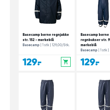
Basecamp børne regnjakke
Basecamp børne
str. 152 - mørkeblå
regnbukser str. 9
Basecamp
1 stk
129,00/Stk.
mørkeblå
Basecamp
1 stk
129,-
129,-
0