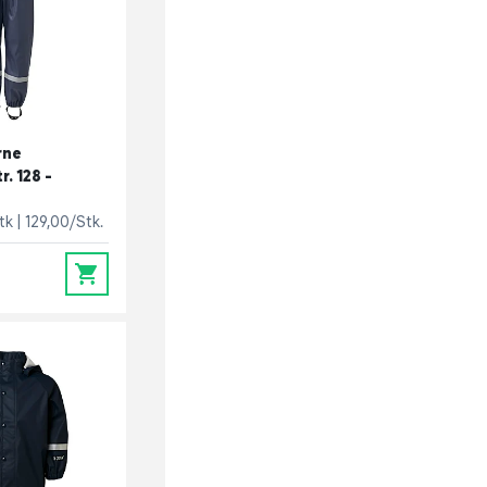
rne
. 128 -
stk
129,00/Stk.
0