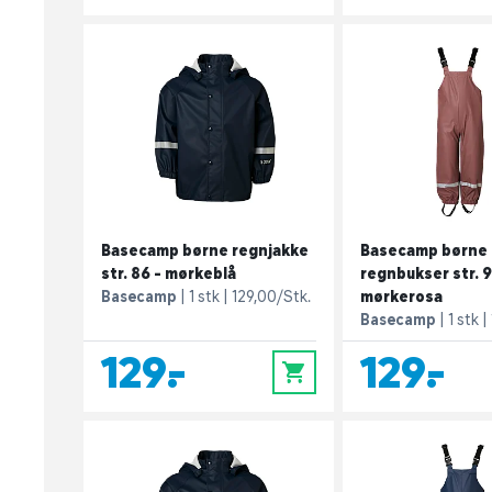
Basecamp børne regnjakke
Basecamp børne
str. 86 - mørkeblå
regnbukser str. 9
Basecamp
1 stk
129,00/Stk.
mørkerosa
Basecamp
1 stk
129,-
129,-
0