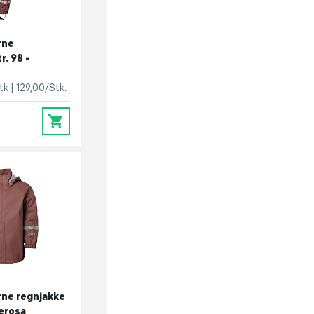
rne
r. 98 -
stk
129,00/Stk.
0
ne regnjakke
kerosa