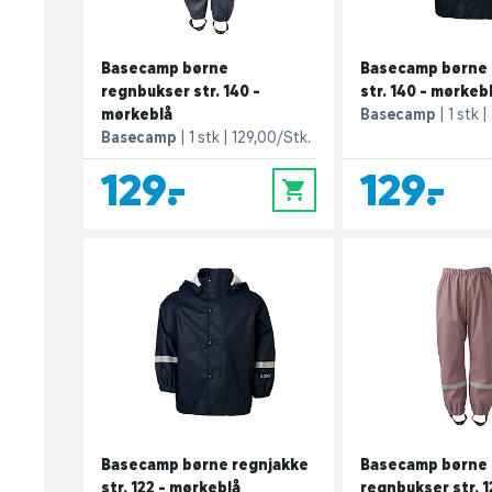
Basecamp børne
Basecamp børne 
regnbukser str. 140 -
str. 140 - mørkeb
mørkeblå
Basecamp
1 stk
Basecamp
1 stk
129,00/Stk.
129,-
129,-
0
Basecamp børne regnjakke
Basecamp børne
str. 122 - mørkeblå
regnbukser str. 1