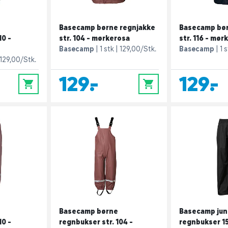
Basecamp børne regnjakke
Basecamp bør
10 -
str. 104 - mørkerosa
str. 116 - mør
Basecamp
1 stk
129,00/Stk.
Basecamp
1 
129,00/Stk.
129,-
129,-
0
0
Basecamp børne
Basecamp jun
10 -
regnbukser str. 104 -
regnbukser 15