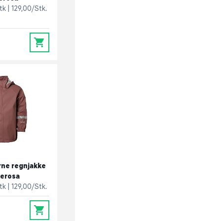
stk
129,00/Stk.
0
ne regnjakke
kerosa
stk
129,00/Stk.
0