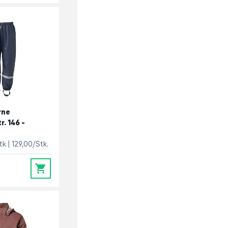
rne
r. 146 -
stk
129,00/Stk.
0