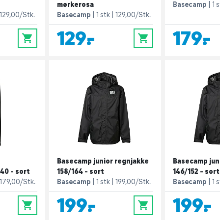
mørkerosa
Basecamp
1 
129,00/Stk.
Basecamp
1 stk
129,00/Stk.
129,-
179,-
0
0
Basecamp junior regnjakke
Basecamp jun
40 - sort
158/164 - sort
146/152 - sort
179,00/Stk.
Basecamp
1 stk
199,00/Stk.
Basecamp
1 
199,-
199,-
0
0