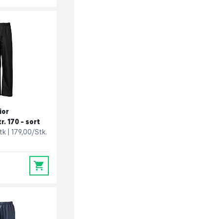
ior
. 170 - sort
stk
179,00/Stk.
0