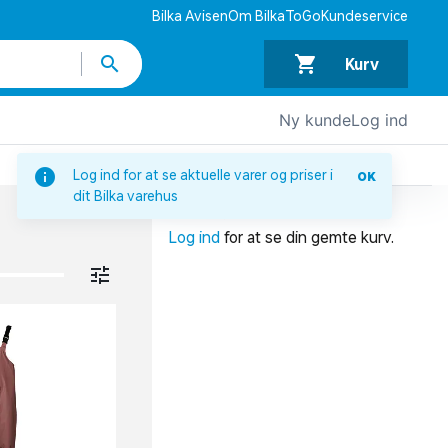
Bilka Avisen
Om BilkaToGo
Kundeservice
Kurv
Ny kunde
Log ind
DIN INDKØBSKURV
Log ind for at se aktuelle varer og priser i
OK
dit Bilka varehus
Din indkøbskurv er tom.
Log ind
for at se din gemte kurv.