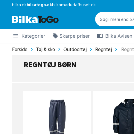
bilka.dk
bilkatogo.dk
bilkamadudafhuset.dk
Kategorier
Skarpe priser
Bilka Avisen
Forside
Tøj & sko
Outdoortøj
Regntøj
Regnt
REGNTØJ BØRN