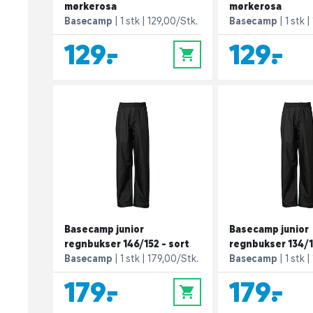
mørkerosa
mørkerosa
Basecamp
1 stk
129,00/Stk.
Basecamp
1 stk
129,-
129,-
0
Basecamp junior
Basecamp junior
regnbukser 146/152 - sort
regnbukser 134/1
Basecamp
1 stk
179,00/Stk.
Basecamp
1 stk
179,-
179,-
0