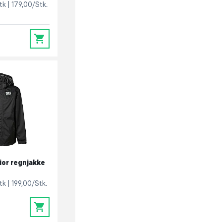
stk
179,00/Stk.
0
ior regnjakke
stk
199,00/Stk.
0