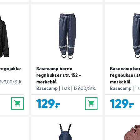
regnjakke
Basecamp børne
Basecamp bø
regnbukser str. 152 -
regnbukser st
199,00/Stk.
mørkeblå
mørkeblå
Basecamp
1 stk
129,00/Stk.
Basecamp
1 
129,-
129,-
0
0