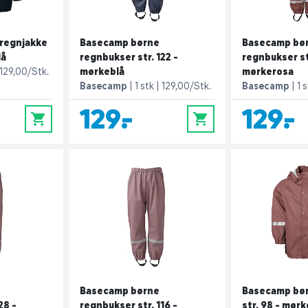
regnjakke
Basecamp børne
Basecamp bø
lå
regnbukser str. 122 -
regnbukser st
129,00/Stk.
mørkeblå
mørkerosa
Basecamp
1 stk
129,00/Stk.
Basecamp
1 
129,-
129,-
0
0
Basecamp børne
Basecamp bør
28 -
regnbukser str. 116 -
str. 98 - mør