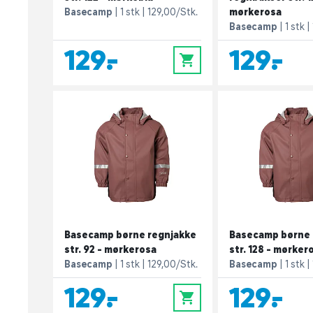
Basecamp
1 stk
129,00/Stk.
mørkerosa
Basecamp
1 stk
129,-
129,-
0
Basecamp børne regnjakke
Basecamp børne 
str. 92 - mørkerosa
str. 128 - mørker
Basecamp
1 stk
129,00/Stk.
Basecamp
1 stk
129,-
129,-
0