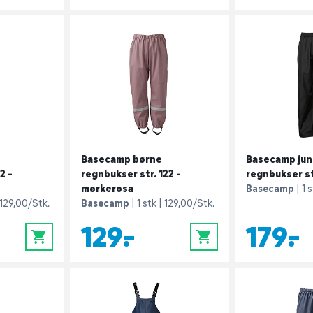
Basecamp børne
Basecamp jun
2 -
regnbukser str. 122 -
regnbukser str
mørkerosa
Basecamp
1 
129,00/Stk.
Basecamp
1 stk
129,00/Stk.
129,-
179,-
0
0