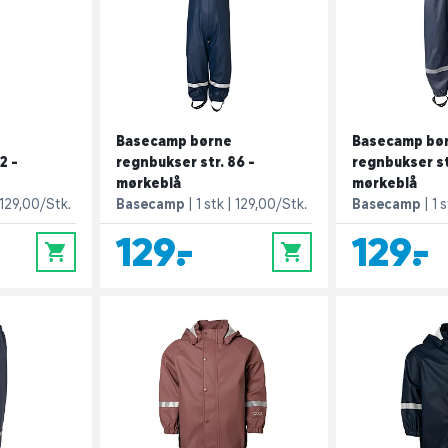
Basecamp børne
Basecamp bø
2 -
regnbukser str. 86 -
regnbukser str
mørkeblå
mørkeblå
129,00/Stk.
Basecamp
1 stk
129,00/Stk.
Basecamp
1 
129,-
129,-
0
0