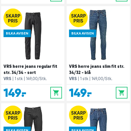
SKARP
SKARP
PRIS
PRIS
BILKA AVISEN
BILKA AVISEN
VRS herre jeans regular fit
VRS herre jeans slim fit str.
str. 34/34 - sort
34/32 - blå
VRS
1 stk
149,00/Stk.
VRS
1 stk
149,00/Stk.
149,-
149,-
0
0
SKARP
SKARP
PRIS
PRIS
BILKA AVISEN
BILKA AVISEN