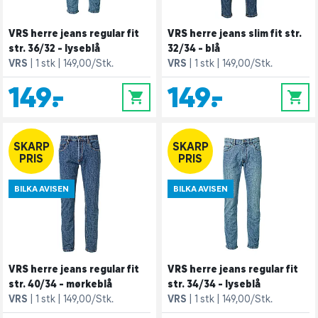
VRS herre jeans regular fit
VRS herre jeans slim fit str.
str. 36/32 - lyseblå
32/34 - blå
VRS
1 stk
149,00/Stk.
VRS
1 stk
149,00/Stk.
149,-
149,-
0
0
SKARP
SKARP
PRIS
PRIS
BILKA AVISEN
BILKA AVISEN
VRS herre jeans regular fit
VRS herre jeans regular fit
str. 40/34 - mørkeblå
str. 34/34 - lyseblå
VRS
1 stk
149,00/Stk.
VRS
1 stk
149,00/Stk.