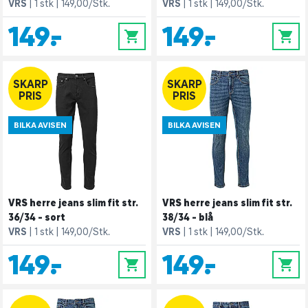
VRS
1 stk
149,00/Stk.
VRS
1 stk
149,00/Stk.
149,-
149,-
0
0
SKARP
SKARP
PRIS
PRIS
BILKA AVISEN
BILKA AVISEN
VRS herre jeans slim fit str.
VRS herre jeans slim fit str.
36/34 - sort
38/34 - blå
VRS
1 stk
149,00/Stk.
VRS
1 stk
149,00/Stk.
149,-
149,-
0
0