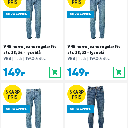
PRIS
PRIS
BILKA AVISEN
BILKA AVISEN
VRS herre jeans regular fit
VRS herre jeans regular fit
str. 38/34 - lyseblå
str. 38/32 - lyseblå
VRS
1 stk
149,00/Stk.
VRS
1 stk
149,00/Stk.
149,-
149,-
0
0
SKARP
SKARP
PRIS
PRIS
BILKA AVISEN
BILKA AVISEN