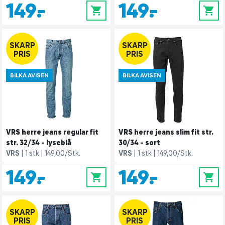
149,-
149,-
0
0
SKARP
SKARP
PRIS
PRIS
BILKA AVISEN
BILKA AVISEN
VRS herre jeans regular fit
VRS herre jeans slim fit str.
str. 32/34 - lyseblå
30/34 - sort
VRS
1 stk
149,00/Stk.
VRS
1 stk
149,00/Stk.
149,-
149,-
0
0
SKARP
SKARP
PRIS
PRIS