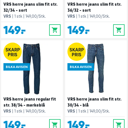
VRS herre jeans slim fit str.
VRS herre jeans slim fit str.
32/34 - sort
36/32 - sort
VRS
1 stk
149,00/Stk.
VRS
1 stk
149,00/Stk.
149,-
149,-
0
0
SKARP
SKARP
PRIS
PRIS
BILKA AVISEN
BILKA AVISEN
VRS herre jeans regular fit
VRS herre jeans slim fit str.
str. 38/34 - mørkeblå
30/34 - blå
VRS
1 stk
149,00/Stk.
VRS
1 stk
149,00/Stk.
149,-
149,-
0
0