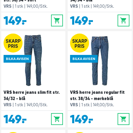
str. 36/34 - sort
34/34 - blå
VRS
1 stk
149,00/Stk.
VRS
1 stk
149,00/Stk.
149,-
149,-
0
0
SKARP
SKARP
PRIS
PRIS
BILKA AVISEN
BILKA AVISEN
VRS herre jeans slim fit str.
VRS herre jeans regular fit
36/32 - blå
str. 38/34 - mørkeblå
VRS
1 stk
149,00/Stk.
VRS
1 stk
149,00/Stk.
149,-
149,-
0
0