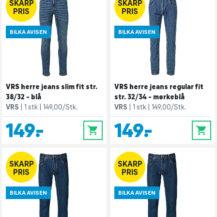
SKARP
SKARP
PRIS
PRIS
BILKA AVISEN
BILKA AVISEN
VRS herre jeans slim fit str.
VRS herre jeans regular fit
38/32 - blå
str. 32/34 - mørkeblå
VRS
1 stk
149,00/Stk.
VRS
1 stk
149,00/Stk.
149,-
149,-
0
0
SKARP
SKARP
PRIS
PRIS
BILKA AVISEN
BILKA AVISEN