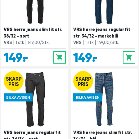
VRS herre jeans slim fit str.
VRS herre jeans regular fit
38/32 - sort
str. 34/32 - mørkeblå
VRS
1 stk
149,00/Stk.
VRS
1 stk
149,00/Stk.
149,-
149,-
0
0
SKARP
SKARP
PRIS
PRIS
BILKA AVISEN
BILKA AVISEN
VRS herre jeans regular fit
VRS herre jeans slim fit str.