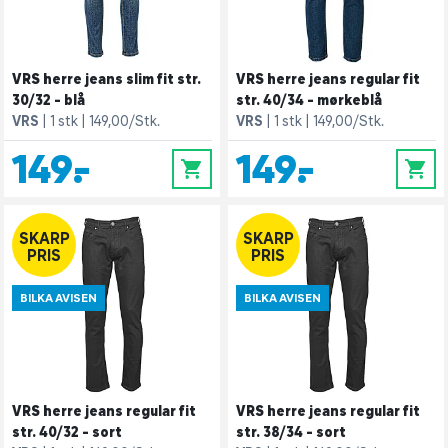
VRS herre jeans slim fit str.
VRS herre jeans regular fit
30/32 - blå
str. 40/34 - mørkeblå
VRS
1 stk
149,00/Stk.
VRS
1 stk
149,00/Stk.
149,-
149,-
0
0
SKARP
SKARP
PRIS
PRIS
BILKA AVISEN
BILKA AVISEN
VRS herre jeans regular fit
VRS herre jeans regular fit
str. 40/32 - sort
str. 38/34 - sort