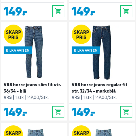
149,-
149,-
0
0
SKARP
SKARP
PRIS
PRIS
BILKA AVISEN
BILKA AVISEN
VRS herre jeans slim fit str.
VRS herre jeans regular fit
36/34 - blå
str. 32/34 - mørkeblå
VRS
1 stk
149,00/Stk.
VRS
1 stk
149,00/Stk.
149,-
149,-
0
0
SKARP
SKARP