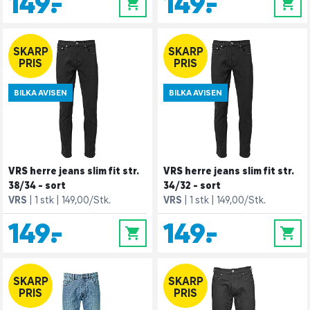
149,-
149,-
0
0
SKARP
SKARP
PRIS
PRIS
BILKA AVISEN
BILKA AVISEN
VRS herre jeans slim fit str.
VRS herre jeans slim fit str.
38/34 - sort
34/32 - sort
VRS
1 stk
149,00/Stk.
VRS
1 stk
149,00/Stk.
149,-
149,-
0
0
SKARP
SKARP
PRIS
PRIS