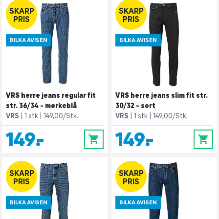
SKARP
SKARP
PRIS
PRIS
BILKA AVISEN
BILKA AVISEN
VRS herre jeans regular fit
VRS herre jeans slim fit str.
str. 36/34 - mørkeblå
30/32 - sort
VRS
1 stk
149,00/Stk.
VRS
1 stk
149,00/Stk.
149,-
149,-
0
0
SKARP
SKARP
PRIS
PRIS
BILKA AVISEN
BILKA AVISEN