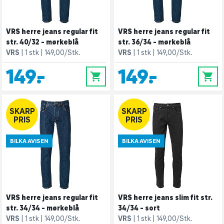
VRS herre jeans regular fit
VRS herre jeans regular fit
str. 40/32 - mørkeblå
str. 36/34 - mørkeblå
VRS
1 stk
149,00/Stk.
VRS
1 stk
149,00/Stk.
149,-
149,-
0
0
SKARP
SKARP
PRIS
PRIS
BILKA AVISEN
BILKA AVISEN
VRS herre jeans regular fit
VRS herre jeans slim fit str.
str. 34/34 - mørkeblå
34/34 - sort
VRS
1 stk
149,00/Stk.
VRS
1 stk
149,00/Stk.