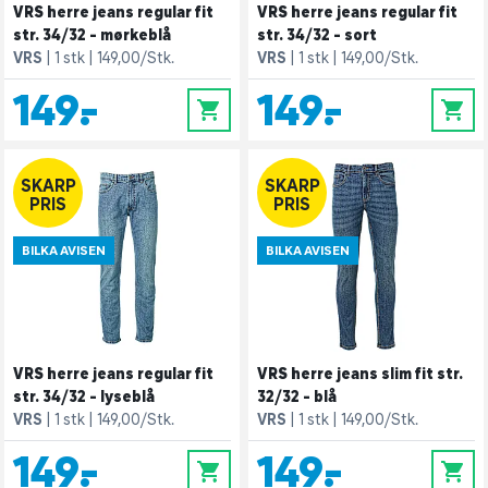
VRS herre jeans regular fit
VRS herre jeans regular fit
str. 34/32 - mørkeblå
str. 34/32 - sort
VRS
1 stk
149,00/Stk.
VRS
1 stk
149,00/Stk.
149,-
149,-
0
0
SKARP
SKARP
PRIS
PRIS
BILKA AVISEN
BILKA AVISEN
VRS herre jeans regular fit
VRS herre jeans slim fit str.
str. 34/32 - lyseblå
32/32 - blå
VRS
1 stk
149,00/Stk.
VRS
1 stk
149,00/Stk.
149,-
149,-
0
0