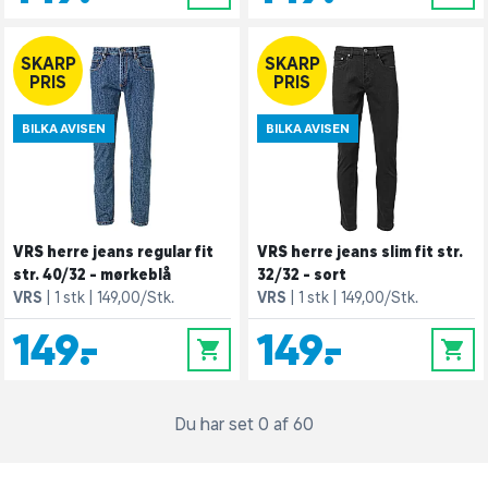
SKARP
SKARP
PRIS
PRIS
BILKA AVISEN
BILKA AVISEN
VRS herre jeans regular fit
VRS herre jeans slim fit str.
str. 40/32 - mørkeblå
32/32 - sort
VRS
1 stk
149,00/Stk.
VRS
1 stk
149,00/Stk.
149,-
149,-
0
0
Du har set 0 af 60