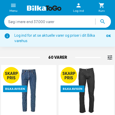
Menu
Log ind
Kurv
Log ind for at se aktuelle varer og priser i dit Bilka
OK
Underdel
varehus
JEANS
60 VARER
SKARP
SKARP
PRIS
PRIS
BILKA AVISEN
BILKA AVISEN