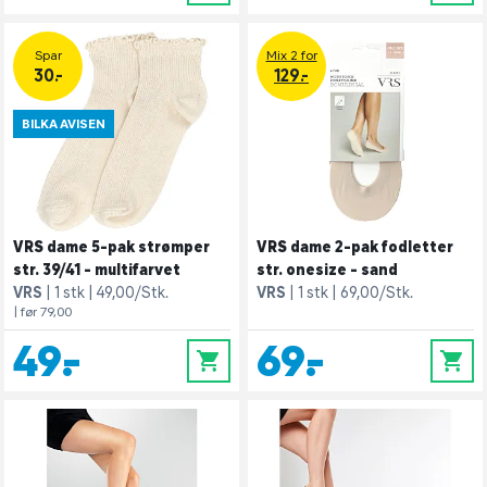
Spar
Mix 2 for
30.-
129.-
BILKA AVISEN
VRS dame 5-pak strømper
VRS dame 2-pak fodletter
str. 39/41 - multifarvet
str. onesize - sand
VRS
1 stk
49,00/Stk.
VRS
1 stk
69,00/Stk.
| før 79,00
49,-
69,-
0
0