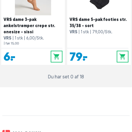
VRS dame 3-pak
VRS dame 5-pak footies str.
ankelstrømper crepe str.
35/38 - sort
onesize - sissi
VRS
1 stk
79,00/Stk.
VRS
1 stk
6,00/Stk.
| før 15,00
6,-
79,-
0
0
Du har set 0 af 18