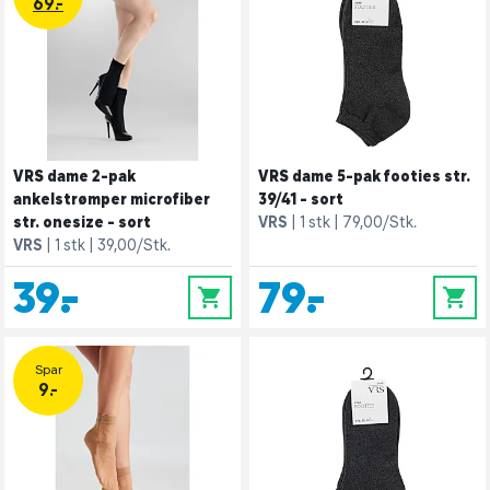
69.-
VRS dame 2-pak
VRS dame 5-pak footies str.
ankelstrømper microfiber
39/41 - sort
str. onesize - sort
VRS
1 stk
79,00/Stk.
VRS
1 stk
39,00/Stk.
39,-
79,-
0
0
Spar
9.-