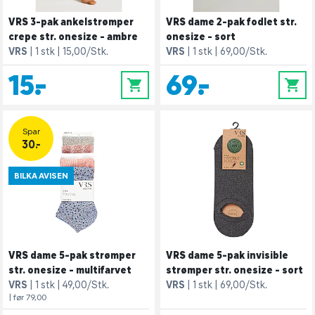
VRS 3-pak ankelstrømper
VRS dame 2-pak fodlet str.
crepe str. onesize - ambre
onesize - sort
VRS
1 stk
15,00/Stk.
VRS
1 stk
69,00/Stk.
15,-
69,-
0
0
Spar
30.-
BILKA AVISEN
VRS dame 5-pak strømper
VRS dame 5-pak invisible
str. onesize - multifarvet
strømper str. onesize - sort
VRS
1 stk
49,00/Stk.
VRS
1 stk
69,00/Stk.
| før 79,00