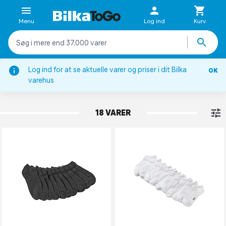
Menu
Log ind
Kurv
Log ind for at se aktuelle varer og priser i dit Bilka
OK
Strømper
varehus
ANKELSTRØMPER
18 VARER