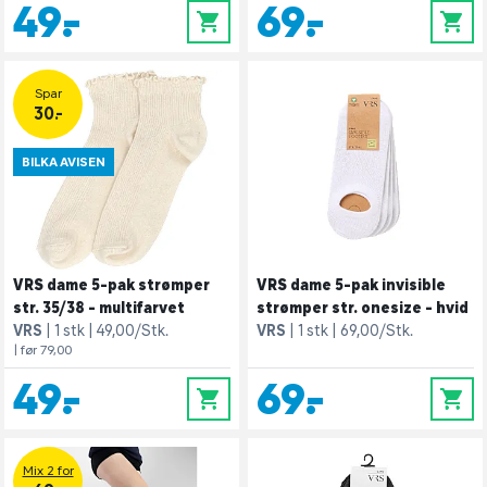
49,-
69,-
0
0
Spar
30.-
BILKA AVISEN
VRS dame 5-pak strømper
VRS dame 5-pak invisible
str. 35/38 - multifarvet
strømper str. onesize - hvid
VRS
1 stk
49,00/Stk.
VRS
1 stk
69,00/Stk.
| før 79,00
49,-
69,-
0
0
Mix 2 for