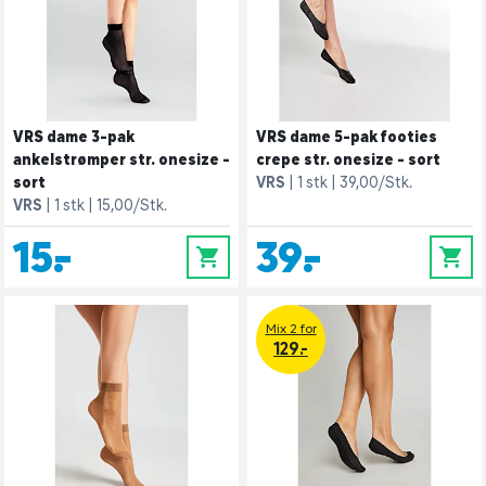
VRS dame 3-pak
VRS dame 5-pak footies
ankelstrømper str. onesize -
crepe str. onesize - sort
sort
VRS
1 stk
39,00/Stk.
VRS
1 stk
15,00/Stk.
15,-
39,-
0
0
Mix 2 for
129.-