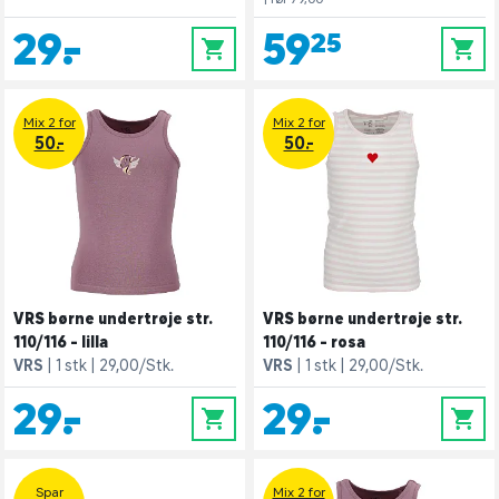
29,-
59,25
0
0
Mix 2 for
Mix 2 for
50.-
50.-
VRS børne undertrøje str.
VRS børne undertrøje str.
110/116 - lilla
110/116 - rosa
VRS
1 stk
29,00/Stk.
VRS
1 stk
29,00/Stk.
29,-
29,-
0
0
Spar
Mix 2 for