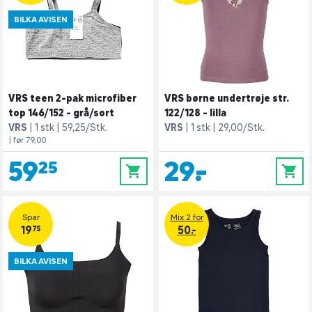
BILKA AVISEN
VRS teen 2-pak microfiber
VRS børne undertrøje str.
top 146/152 - grå/sort
122/128 - lilla
VRS
1 stk
59,25/Stk.
VRS
1 stk
29,00/Stk.
| før 79,00
59,25
29,-
0
0
Spar
Mix 2 for
19,75
50.-
BILKA AVISEN