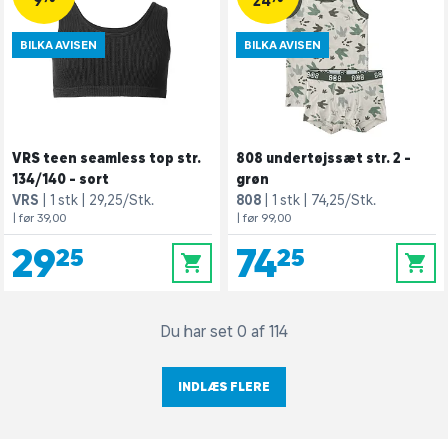
9,75
24,75
BILKA AVISEN
BILKA AVISEN
VRS teen seamless top str.
808 undertøjssæt str. 2 -
134/140 - sort
grøn
VRS
1 stk
29,25/Stk.
808
1 stk
74,25/Stk.
| før 39,00
| før 99,00
29,25
74,25
0
0
Du har set 0 af 114
INDLÆS FLERE