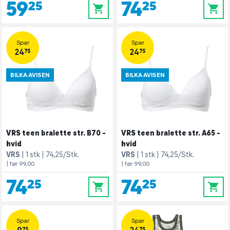
59,25
74,25
0
0
Spar
Spar
24,75
24,75
BILKA AVISEN
BILKA AVISEN
VRS teen bralette str. B70 -
VRS teen bralette str. A65 -
hvid
hvid
VRS
1 stk
74,25/Stk.
VRS
1 stk
74,25/Stk.
| før 99,00
| før 99,00
74,25
74,25
0
0
Spar
Spar