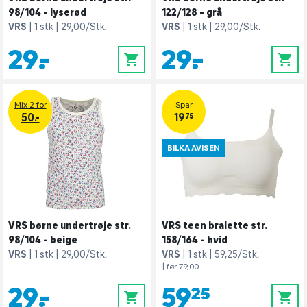
98/104 - lyserød
122/128 - grå
VRS
1 stk
29,00/Stk.
VRS
1 stk
29,00/Stk.
29,-
29,-
0
0
Mix 2 for
Spar
50.-
19,75
BILKA AVISEN
VRS børne undertrøje str.
VRS teen bralette str.
98/104 - beige
158/164 - hvid
VRS
1 stk
29,00/Stk.
VRS
1 stk
59,25/Stk.
| før 79,00
29,-
59,25
0
0