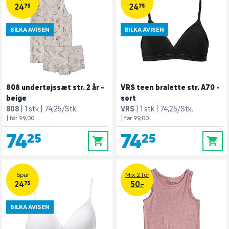
24,75
24,75
BILKA AVISEN
BILKA AVISEN
808 undertøjssæt str. 2 år -
VRS teen bralette str. A70 -
beige
sort
808
1 stk
74,25/Stk.
VRS
1 stk
74,25/Stk.
| før 99,00
| før 99,00
74,25
74,25
0
0
Spar
Mix 2 for
24,75
50.-
BILKA AVISEN