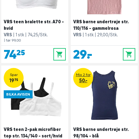
VRS teen bralette str. A70 -
VRS børne undertrøje str.
hvid
110/116 - gammelrosa
VRS
1 stk
74,25/Stk.
VRS
1 stk
29,00/Stk.
| før 99,00
74,25
29,-
0
0
Spar
Mix 2 for
19,75
50.-
BILKA AVISEN
VRS teen 2-pak microfiber
VRS børne undertrøje str.
top str. 134/140 - sort/hvid
98/104 - blå