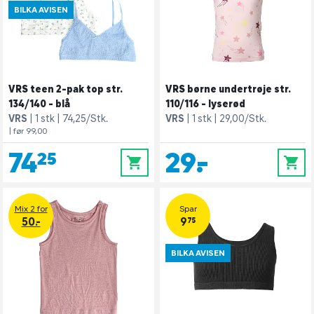
BILKA AVISEN
VRS teen 2-pak top str.
VRS børne undertrøje str.
134/140 - blå
110/116 - lyserød
VRS
1 stk
74,25/Stk.
VRS
1 stk
29,00/Stk.
| før 99,00
74,25
29,-
0
0
Mix 2 for
Spar
50.-
9,75
BILKA AVISEN