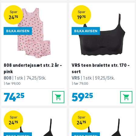
Spar
Spar
24,75
19,75
BILKA AVISEN
BILKA AVISEN
808 undertøjssæt str. 2 år -
VRS teen bralette str. 170 -
pink
sort
808
1 stk
74,25/Stk.
VRS
1 stk
59,25/Stk.
| før 99,00
| før 79,00
74,25
59,25
0
0
Spar
Spar
24,75
24,75