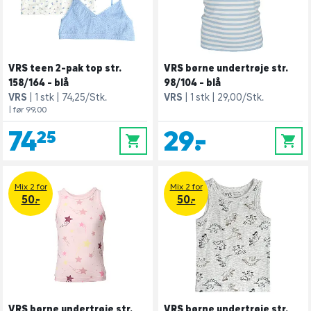
VRS teen 2-pak top str.
VRS børne undertrøje str.
158/164 - blå
98/104 - blå
VRS
1 stk
74,25/Stk.
VRS
1 stk
29,00/Stk.
| før 99,00
74,25
29,-
0
0
Mix 2 for
Mix 2 for
50.-
50.-
VRS børne undertrøje str.
VRS børne undertrøje str.