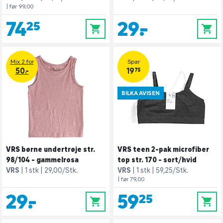
| før 99,00
74,25
29,-
0
0
Mix 2 for
Spar
50.-
19,75
BILKA AVISEN
VRS børne undertrøje str.
VRS teen 2-pak microfiber
98/104 - gammelrosa
top str. 170 - sort/hvid
VRS
1 stk
29,00/Stk.
VRS
1 stk
59,25/Stk.
| før 79,00
29,-
59,25
0
0