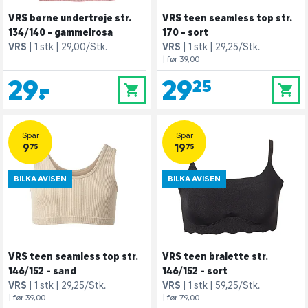
VRS børne undertrøje str.
VRS teen seamless top str.
134/140 - gammelrosa
170 - sort
VRS
1 stk
29,00/Stk.
VRS
1 stk
29,25/Stk.
| før 39,00
29,-
29,25
0
0
Spar
Spar
9,75
19,75
BILKA AVISEN
BILKA AVISEN
VRS teen seamless top str.
VRS teen bralette str.
146/152 - sand
146/152 - sort
VRS
1 stk
29,25/Stk.
VRS
1 stk
59,25/Stk.
| før 39,00
| før 79,00