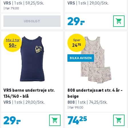
VRS
1 stk
59,25/Stk.
VRS
1 stk
29,00/Stk.
| før 79,00
29,-
0
UDSOLGT
Mix 2 for
Spar
50.-
24,75
BILKA AVISEN
VRS børne undertrøje str.
808 undertøjssæt str. 4 år -
134/140 - blå
beige
VRS
1 stk
29,00/Stk.
808
1 stk
74,25/Stk.
| før 99,00
29,-
74,25
0
0