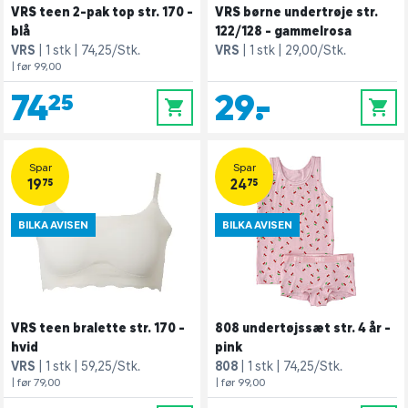
VRS teen 2-pak top str. 170 -
VRS børne undertrøje str.
blå
122/128 - gammelrosa
VRS
1 stk
74,25/Stk.
VRS
1 stk
29,00/Stk.
| før 99,00
74,25
29,-
0
0
Spar
Spar
19,75
24,75
BILKA AVISEN
BILKA AVISEN
VRS teen bralette str. 170 -
808 undertøjssæt str. 4 år -
hvid
pink
VRS
1 stk
59,25/Stk.
808
1 stk
74,25/Stk.
| før 79,00
| før 99,00