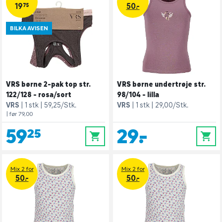
19,75
50.-
BILKA AVISEN
VRS børne 2-pak top str.
VRS børne undertrøje str.
122/128 - rosa/sort
98/104 - lilla
VRS
1 stk
59,25/Stk.
VRS
1 stk
29,00/Stk.
| før 79,00
59,25
29,-
0
0
Mix 2 for
Mix 2 for
50.-
50.-