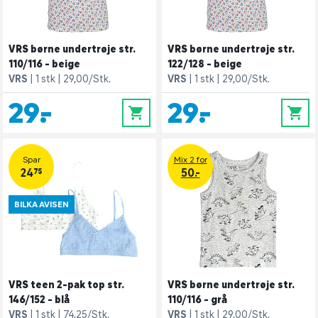
VRS børne undertrøje str.
VRS børne undertrøje str.
110/116 - beige
122/128 - beige
VRS
1 stk
29,00/Stk.
VRS
1 stk
29,00/Stk.
29,-
29,-
0
0
Spar
Mix 2 for
24,75
50.-
BILKA AVISEN
VRS teen 2-pak top str.
VRS børne undertrøje str.
146/152 - blå
110/116 - grå
VRS
1 stk
74,25/Stk.
VRS
1 stk
29,00/Stk.