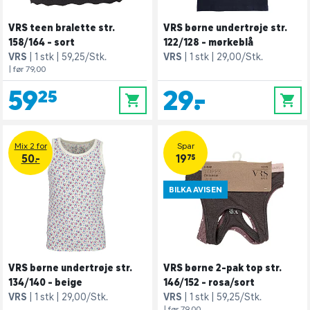
VRS teen bralette str.
VRS børne undertrøje str.
158/164 - sort
122/128 - mørkeblå
VRS
1 stk
59,25/Stk.
VRS
1 stk
29,00/Stk.
| før 79,00
59,25
29,-
0
0
Mix 2 for
Spar
50.-
19,75
BILKA AVISEN
VRS børne undertrøje str.
VRS børne 2-pak top str.
134/140 - beige
146/152 - rosa/sort
VRS
1 stk
29,00/Stk.
VRS
1 stk
59,25/Stk.
| før 79,00