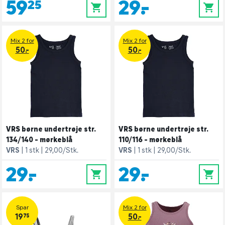
59,25
29,-
0
0
Mix 2 for
Mix 2 for
50.-
50.-
VRS børne undertrøje str.
VRS børne undertrøje str.
134/140 - mørkeblå
110/116 - mørkeblå
VRS
1 stk
29,00/Stk.
VRS
1 stk
29,00/Stk.
29,-
29,-
0
0
Spar
Mix 2 for
19,75
50.-