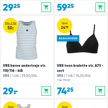
29,25
59,25
0
0
Mix 2 for
Spar
50.-
24,75
BILKA AVISEN
VRS børne undertrøje str.
VRS teen bralette str. A75 -
110/116 - blå
sort
VRS
1 stk
29,00/Stk.
VRS
1 stk
74,25/Stk.
| før 99,00
29,-
74,25
0
0
Spar
Spar