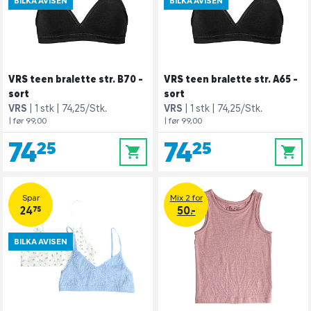
BILKA AVISEN
BILKA AVISEN
VRS teen bralette str. B70 -
VRS teen bralette str. A65 -
sort
sort
VRS
1 stk
74,25/Stk.
VRS
1 stk
74,25/Stk.
| før 99,00
| før 99,00
74,25
74,25
0
0
Spar
Mix 2 for
24,75
50.-
BILKA AVISEN