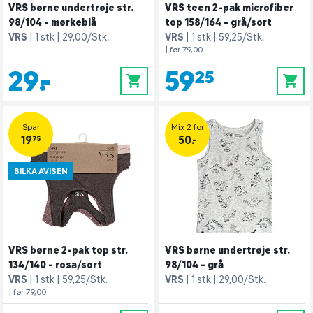
VRS børne undertrøje str.
VRS teen 2-pak microfiber
98/104 - mørkeblå
top 158/164 - grå/sort
VRS
1 stk
29,00/Stk.
VRS
1 stk
59,25/Stk.
| før 79,00
29,-
59,25
0
0
Spar
Mix 2 for
19,75
50.-
BILKA AVISEN
VRS børne 2-pak top str.
VRS børne undertrøje str.
134/140 - rosa/sort
98/104 - grå
VRS
1 stk
59,25/Stk.
VRS
1 stk
29,00/Stk.
| før 79,00