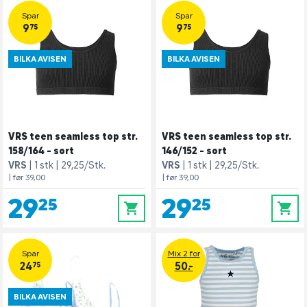
Spar
Spar
9,75
9,75
BILKA AVISEN
BILKA AVISEN
VRS teen seamless top str.
VRS teen seamless top str.
158/164 - sort
146/152 - sort
VRS
1 stk
29,25/Stk.
VRS
1 stk
29,25/Stk.
| før 39,00
| før 39,00
29,25
29,25
0
0
Spar
Mix 2 for
24,75
50.-
BILKA AVISEN