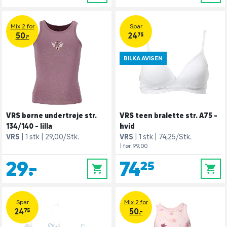
Mix 2 for
Spar
50.-
24,75
BILKA AVISEN
VRS børne undertrøje str.
VRS teen bralette str. A75 -
134/140 - lilla
hvid
VRS
1 stk
29,00/Stk.
VRS
1 stk
74,25/Stk.
| før 99,00
29,-
74,25
0
0
Spar
Mix 2 for
24,75
50.-