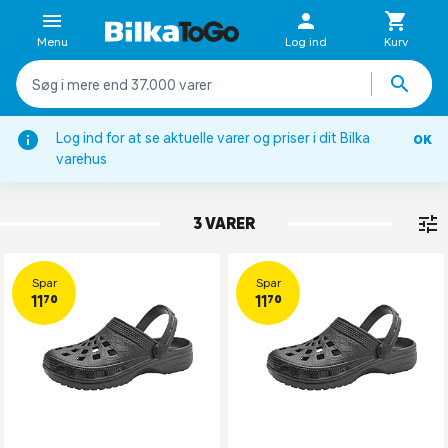
Menu
Log ind
Kurv
Log ind for at se aktuelle varer og priser i dit Bilka
OK
Børnesko
varehus
TRÆSKO
3 VARER
Spar
Spar
11,70
11,70