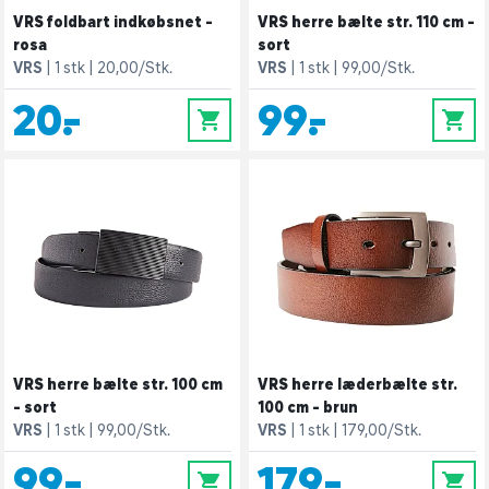
VRS foldbart indkøbsnet -
VRS herre bælte str. 110 cm -
rosa
sort
VRS
1 stk
20,00/Stk.
VRS
1 stk
99,00/Stk.
20,-
99,-
0
0
VRS herre bælte str. 100 cm
VRS herre læderbælte str.
- sort
100 cm - brun
VRS
1 stk
99,00/Stk.
VRS
1 stk
179,00/Stk.
99,-
179,-
0
0