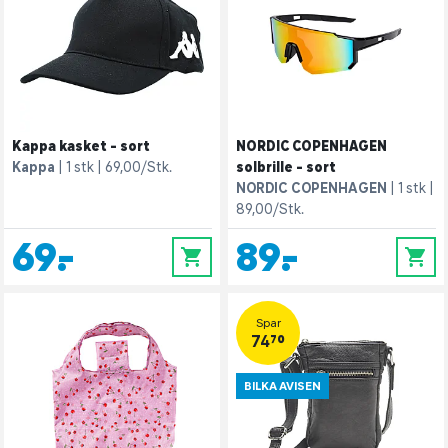
Kappa kasket - sort
NORDIC COPENHAGEN
Kappa
1 stk
69,00/Stk.
solbrille - sort
NORDIC COPENHAGEN
1 stk
89,00/Stk.
69,-
89,-
0
0
Spar
74,70
BILKA AVISEN