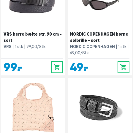
VRS herre bælte str. 90 cm -
NORDIC COPENHAGEN børne
sort
solbrille - sort
VRS
1 stk
99,00/Stk.
NORDIC COPENHAGEN
1 stk
49,00/Stk.
99,-
49,-
0
0