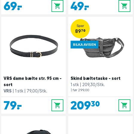
69,-
49,-
0
0
Spar
89,70
BILKA AVISEN
VRS dame bælte str. 95 cm -
Skind bæltetaske - sort
sort
1 stk
209,30/Stk.
| før 299,00
VRS
1 stk
79,00/Stk.
79,-
209,30
0
0