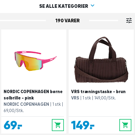
SE ALLE KATEGORIER
190 VARER
NORDIC COPENHAGEN børne
VRS træningstaske - brun
solbrille - pink
VRS
1 stk
149,00/Stk.
NORDIC COPENHAGEN
1 stk
69,00/Stk.
69,-
149,-
0
0