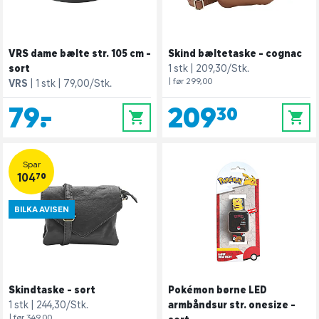
VRS dame bælte str. 105 cm -
Skind bæltetaske - cognac
sort
1 stk
209,30/Stk.
| før 299,00
VRS
1 stk
79,00/Stk.
79,-
209,30
0
0
Spar
104,70
BILKA AVISEN
Skindtaske - sort
Pokémon børne LED
1 stk
244,30/Stk.
armbåndsur str. onesize -
| før 349,00