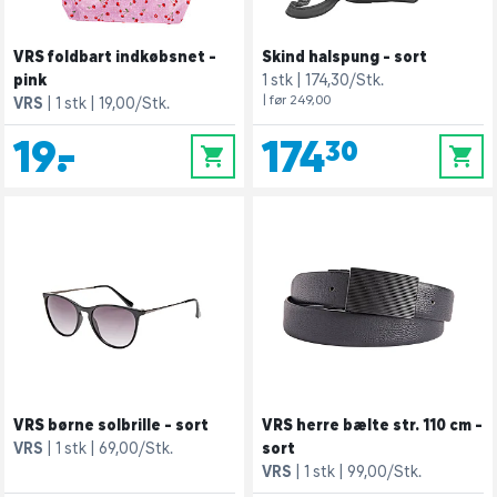
VRS foldbart indkøbsnet -
Skind halspung - sort
pink
1 stk
174,30/Stk.
| før 249,00
VRS
1 stk
19,00/Stk.
19,-
174,30
0
0
VRS børne solbrille - sort
VRS herre bælte str. 110 cm -
VRS
1 stk
69,00/Stk.
sort
VRS
1 stk
99,00/Stk.