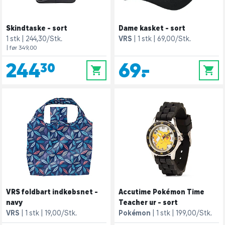
Skindtaske - sort
Dame kasket - sort
1 stk
244,30/Stk.
VRS
1 stk
69,00/Stk.
| før 349,00
244,30
69,-
0
0
VRS foldbart indkøbsnet -
Accutime Pokémon Time
navy
Teacher ur - sort
VRS
1 stk
19,00/Stk.
Pokémon
1 stk
199,00/Stk.