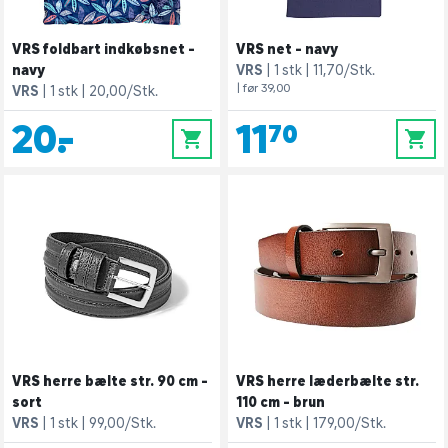
VRS foldbart indkøbsnet -
VRS net - navy
navy
VRS
1 stk
11,70/Stk.
| før 39,00
VRS
1 stk
20,00/Stk.
20,-
11,70
0
0
VRS herre bælte str. 90 cm -
VRS herre læderbælte str.
sort
110 cm - brun
VRS
1 stk
99,00/Stk.
VRS
1 stk
179,00/Stk.