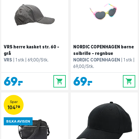
VRS herre kasket str. 60 -
NORDIC COPENHAGEN børne
grå
solbrille - regnbue
VRS
1 stk
69,00/Stk.
NORDIC COPENHAGEN
1 stk
69,00/Stk.
69,-
69,-
0
0
Spar
104,70
BILKA AVISEN