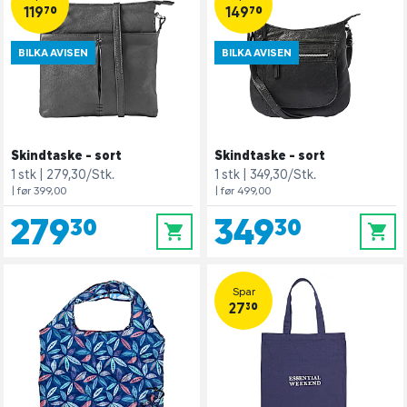
119,70
149,70
BILKA AVISEN
BILKA AVISEN
Skindtaske - sort
Skindtaske - sort
1 stk
279,30/Stk.
1 stk
349,30/Stk.
| før 399,00
| før 499,00
279,30
349,30
0
0
Spar
27,30