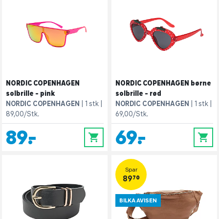
NORDIC COPENHAGEN
NORDIC COPENHAGEN børne
solbrille - pink
solbrille - rød
NORDIC COPENHAGEN
1 stk
NORDIC COPENHAGEN
1 stk
89,00/Stk.
69,00/Stk.
89,-
69,-
0
0
Spar
89,70
BILKA AVISEN