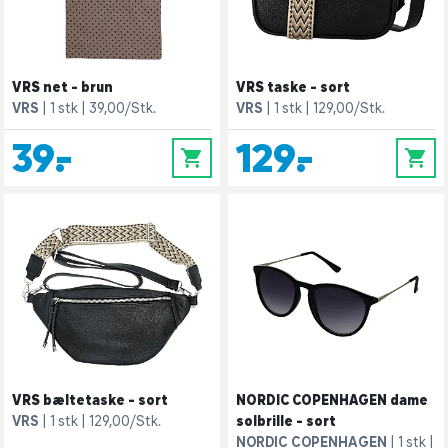
VRS net - brun
VRS taske - sort
VRS
1 stk
39,00/Stk.
VRS
1 stk
129,00/Stk.
39,-
129,-
0
0
VRS bæltetaske - sort
NORDIC COPENHAGEN dame
VRS
1 stk
129,00/Stk.
solbrille - sort
NORDIC COPENHAGEN
1 stk