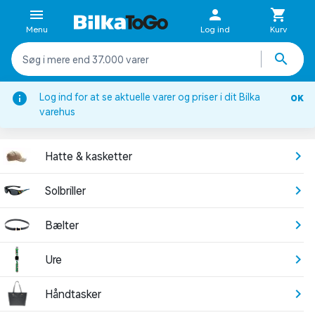
Menu
Log ind
Kurv
Log ind for at se aktuelle varer og priser i dit Bilka
OK
Tøj & sko
varehus
ACCESSORIES
Hatte & kasketter
Solbriller
Bælter
Ure
Håndtasker