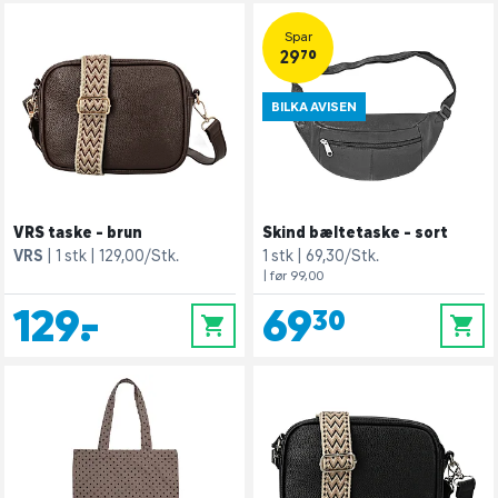
Spar
29,70
BILKA AVISEN
VRS taske - brun
Skind bæltetaske - sort
VRS
1 stk
129,00/Stk.
1 stk
69,30/Stk.
| før 99,00
129,-
69,30
0
0