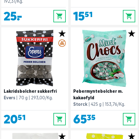
192,31/Kg.
25,-
15,51
0
0
Lakridsbolcher sukkerfri
Pebermyntebolcher m.
Evers
70 g
293,00/Kg.
kakaofyld
Storck
425 g
153,76/Kg.
20,51
65,35
0
0