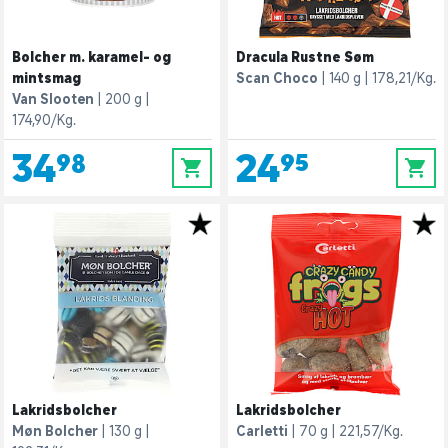
Bolcher m. karamel- og
Dracula Rustne Søm
mintsmag
Scan Choco
140 g
178,21/Kg.
Van Slooten
200 g
174,90/Kg.
34,98
24,95
0
0
Lakridsbolcher
Lakridsbolcher
Møn Bolcher
130 g
Carletti
70 g
221,57/Kg.