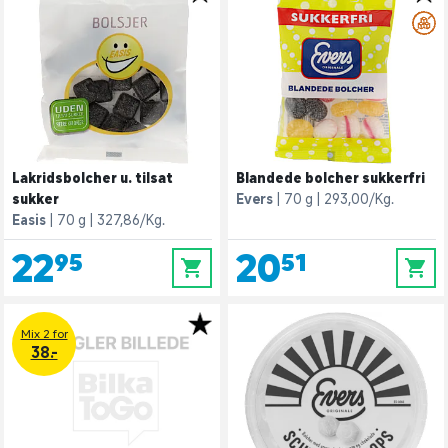
Lakridsbolcher u. tilsat
Blandede bolcher sukkerfri
sukker
Evers
70 g
293,00/Kg.
Easis
70 g
327,86/Kg.
22,95
20,51
0
0
Mix 2 for
38.-