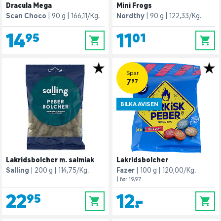
Dracula Mega
Mini Frogs
Scan Choco
90 g
166,11/Kg.
Nordthy
90 g
122,33/Kg.
14,95
11,01
0
0
Spar
7,97
BILKA AVISEN
Lakridsbolcher m. salmiak
Lakridsbolcher
Salling
200 g
114,75/Kg.
Fazer
100 g
120,00/Kg.
| før 19,97
22,95
12,-
0
0