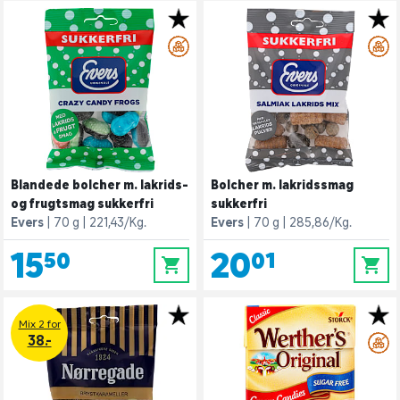
Blandede bolcher m. lakrids-
Bolcher m. lakridssmag
og frugtsmag sukkerfri
sukkerfri
Evers
70 g
221,43/Kg.
Evers
70 g
285,86/Kg.
15,50
20,01
0
0
Mix 2 for
38.-