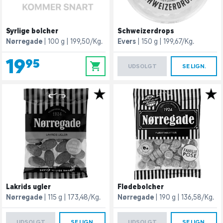
Syrlige bolcher
Schweizerdrops
Nørregade
100 g
199,50/Kg.
Evers
150 g
199,67/Kg.
19,95
0
UDSOLGT
SE LIGN.
Lakrids ugler
Flødebolcher
Nørregade
115 g
173,48/Kg.
Nørregade
190 g
136,58/Kg.
UDSOLGT
SE LIGN.
UDSOLGT
SE LIGN.