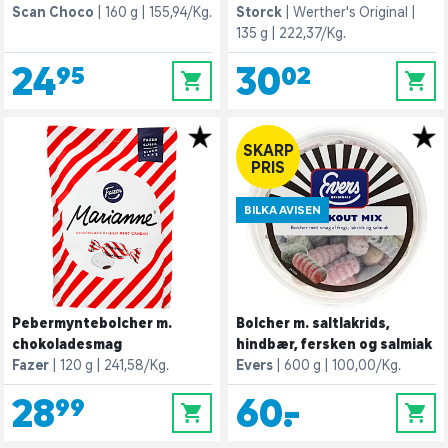
Scan Choco
160 g
155,94/Kg.
Storck
Werther's Original
135 g
222,37/Kg.
24,95
30,02
0
0
SKARP
PRIS
BILKA AVISEN
Pebermyntebolcher m.
Bolcher m. saltlakrids,
chokoladesmag
hindbær, fersken og salmiak
Fazer
120 g
241,58/Kg.
Evers
600 g
100,00/Kg.
28,99
60,-
0
0