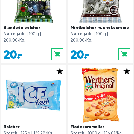
Blandede bolcher
Mintbolcher m. chokocreme
Nørregade
100 g
Nørregade
100 g
200,00/Kg.
200,00/Kg.
20,-
20,-
0
0
Bolcher
Flødekarameller
Storck
125 g
129,28/Kg.
Storck
1000 g
156,01/Kg.