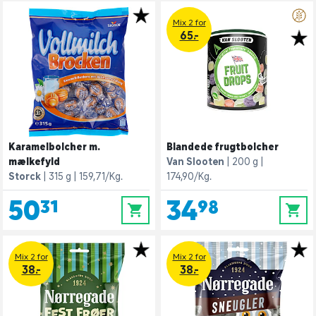
Mix 2 for
65.-
Karamelbolcher m.
Blandede frugtbolcher
mælkefyld
Van Slooten
200 g
Storck
315 g
159,71/Kg.
174,90/Kg.
50,31
34,98
0
0
Mix 2 for
Mix 2 for
38.-
38.-