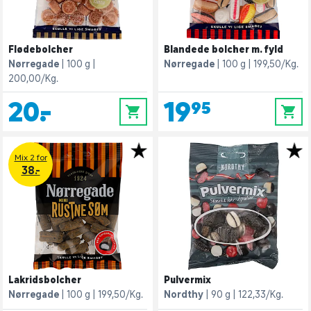
Flødebolcher
Blandede bolcher m. fyld
Nørregade
100 g
Nørregade
100 g
199,50/Kg.
200,00/Kg.
20,-
19,95
0
0
Mix 2 for
38.-
Lakridsbolcher
Pulvermix
Nørregade
100 g
199,50/Kg.
Nordthy
90 g
122,33/Kg.