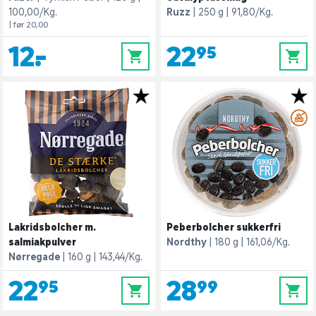
100,00/Kg.
Ruzz
250 g
91,80/Kg.
| før 20,00
12,-
22,95
0
0
Lakridsbolcher m.
Peberbolcher sukkerfri
salmiakpulver
Nordthy
180 g
161,06/Kg.
Nørregade
160 g
143,44/Kg.
22,95
28,99
0
0