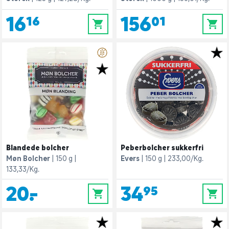
16,16
156,01
0
0
Blandede bolcher
Peberbolcher sukkerfri
Møn Bolcher
150 g
Evers
150 g
233,00/Kg.
133,33/Kg.
20,-
34,95
0
0