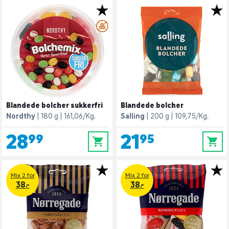
Blandede bolcher sukkerfri
Blandede bolcher
Nordthy
180 g
161,06/Kg.
Salling
200 g
109,75/Kg.
28,99
21,95
0
0
Mix 2 for
Mix 2 for
38.-
38.-