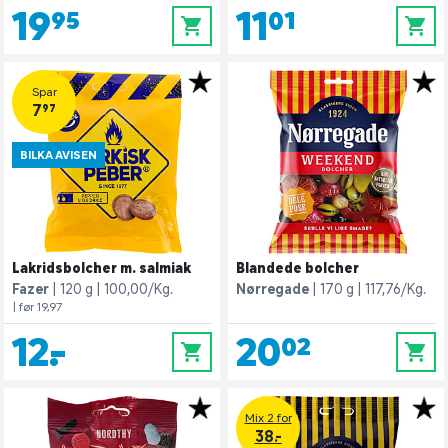
19,95
11,01
0
0
Spar
7,97
BILKA AVISEN
Lakridsbolcher m. salmiak
Blandede bolcher
Fazer
120 g
100,00/Kg.
Nørregade
170 g
117,76/Kg.
| før 19,97
12,-
20,02
0
0
Mix 2 for
38.-