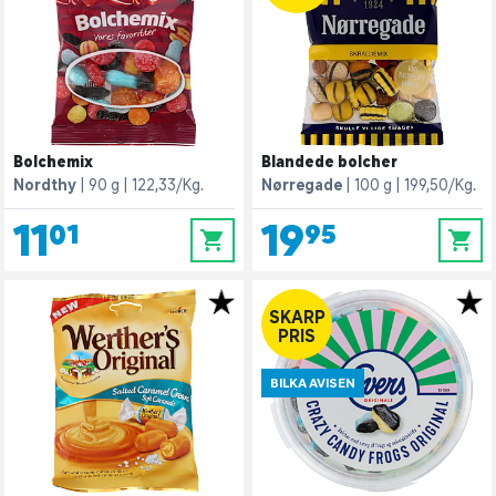
Bolchemix
Blandede bolcher
Nordthy
90 g
122,33/Kg.
Nørregade
100 g
199,50/Kg.
11,01
19,95
0
0
SKARP
PRIS
BILKA AVISEN