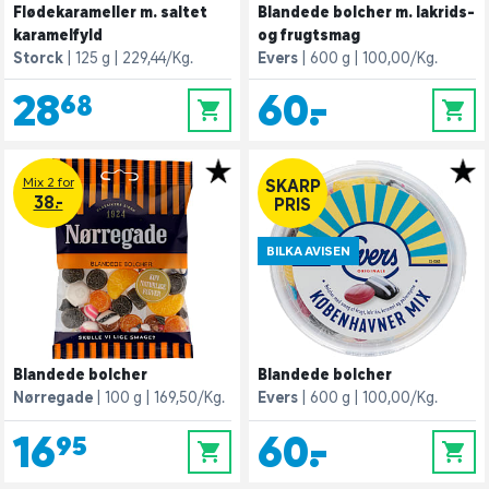
Flødekarameller m. saltet
Blandede bolcher m. lakrids-
karamelfyld
og frugtsmag
Storck
125 g
229,44/Kg.
Evers
600 g
100,00/Kg.
28,68
60,-
0
0
Mix 2 for
SKARP
38.-
PRIS
BILKA AVISEN
Blandede bolcher
Blandede bolcher
Nørregade
100 g
169,50/Kg.
Evers
600 g
100,00/Kg.
16,95
60,-
0
0