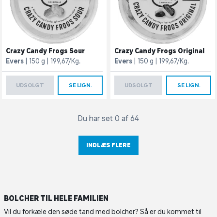
Crazy Candy Frogs Sour
Crazy Candy Frogs Original
Evers
150 g
199,67/Kg.
Evers
150 g
199,67/Kg.
UDSOLGT
SE LIGN.
UDSOLGT
SE LIGN.
Du har set 0 af 64
INDLÆS FLERE
BOLCHER TIL HELE FAMILIEN
Vil du forkæle den søde tand med bolcher? Så er du kommet til