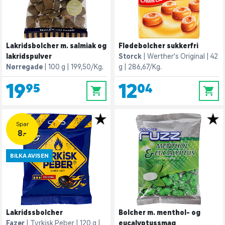
Lakridsbolcher m. salmiak og
Flødebolcher sukkerfri
lakridspulver
Storck
Werther's Original
42
Nørregade
100 g
199,50/Kg.
g
286,67/Kg.
19,95
12,04
0
0
Spar
8.-
BILKA AVISEN
Lakridssbolcher
Bolcher m. menthol- og
Fazer
Tyrkisk Peber
120 g
eucalyptussmag