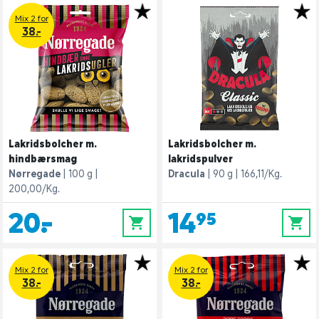
Mix 2 for
38.-
Lakridsbolcher m.
Lakridsbolcher m.
hindbærsmag
lakridspulver
Nørregade
100 g
Dracula
90 g
166,11/Kg.
200,00/Kg.
20,-
14,95
0
0
Mix 2 for
Mix 2 for
38.-
38.-