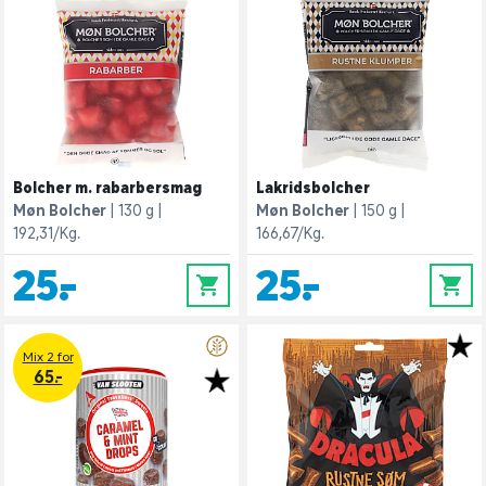
Bolcher m. rabarbersmag
Lakridsbolcher
Møn Bolcher
130 g
Møn Bolcher
150 g
192,31/Kg.
166,67/Kg.
25,-
25,-
0
0
Mix 2 for
65.-