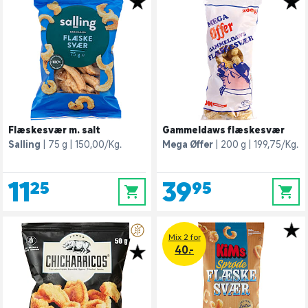
Flæskesvær m. salt
Gammeldaws flæskesvær
Salling
75 g
150,00/Kg.
Mega Øffer
200 g
199,75/Kg.
11,25
39,95
0
0
Mix 2 for
40.-