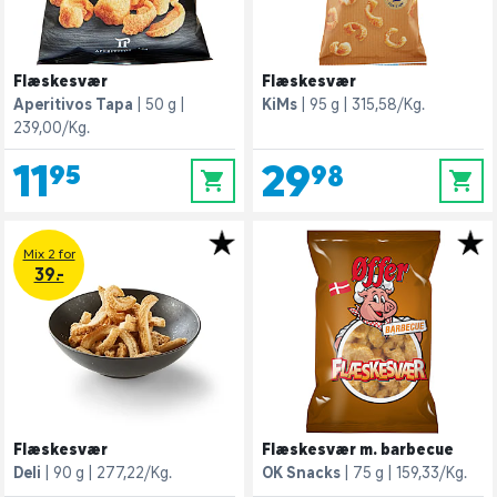
Flæskesvær
Flæskesvær
Aperitivos Tapa
50 g
KiMs
95 g
315,58/Kg.
239,00/Kg.
11,95
29,98
0
0
Mix 2 for
39.-
Flæskesvær
Flæskesvær m. barbecue
Deli
90 g
277,22/Kg.
OK Snacks
75 g
159,33/Kg.