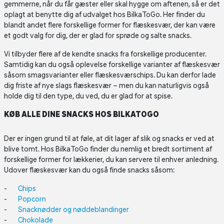
gemmerne, når du får gæster eller skal hygge om aftenen, så er det
oplagt at benytte dig af udvalget hos BilkaToGo. Her finder du
blandt andet flere forskellige former for flæskesvær, der kan være
et godt valg for dig, der er glad for sprøde og salte snacks.
Vi tilbyder flere af de kendte snacks fra forskellige producenter.
Samtidig kan du også oplevelse forskellige varianter af flæskesvær
såsom smagsvarianter eller flæskesværschips. Du kan derfor lade
dig friste af nye slags flæskesvær – men du kan naturligvis også
holde dig til den type, du ved, du er glad for at spise.
KØB ALLE DINE SNACKS HOS BILKATOGO
Der er ingen grund til at føle, at dit lager af slik og snacks er ved at
blive tomt. Hos BilkaToGo finder du nemlig et bredt sortiment af
forskellige former for lækkerier, du kan servere til enhver anledning.
Udover flæskesvær kan du også finde snacks såsom:
Chips
Popcorn
Snacknødder og nøddeblandinger
Chokolade