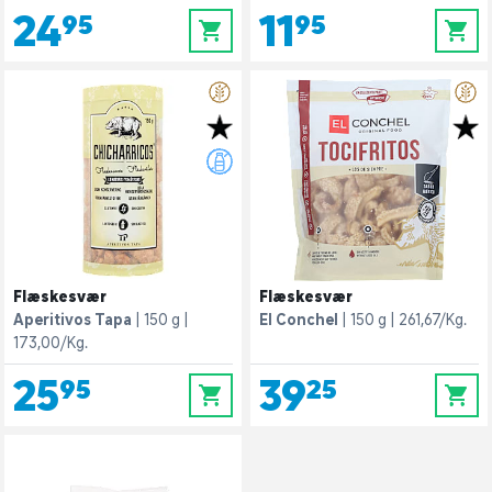
24,95
11,95
0
0
Flæskesvær
Flæskesvær
Aperitivos Tapa
150 g
El Conchel
150 g
261,67/Kg.
173,00/Kg.
25,95
39,25
0
0