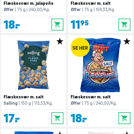
Flæskesvær m. jalapeño
Flæskesvær m. salt
Øffer
75 g
240,00/Kg.
Øffer
75 g
159,33/Kg.
18,-
11,95
0
0
SE HER
Flæskesvær m. salt
Flæskesvær m. salt
Salling
150 g
113,33/Kg.
Øffer
75 g
240,00/Kg.
17,-
18,-
0
0