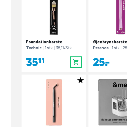
Foundationbørste
Øjenbrynsbørst
Technic
1 stk
35,11/Stk.
Essence
1 stk
25
35,11
25,-
0