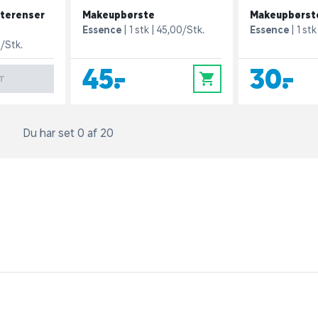
terenser
Makeupbørste
Makeupbørst
Essence
1 stk
45,00/Stk.
Essence
1 stk
/Stk.
45,-
30,-
0
T
Du har set 0 af 20