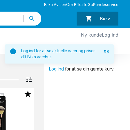
Bilka Avisen
Om BilkaToGo
Kundeservice
Kurv
Ny kunde
Log ind
DIN INDKØBSKURV
Log ind for at se aktuelle varer og priser i
OK
dit Bilka varehus
Din indkøbskurv er tom.
Log ind
for at se din gemte kurv.