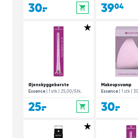
30,-
39,04
0
Øjenskyggebørste
Makeupsvamp
Essence
1 stk
25,00/Stk.
Essence
1 stk
30
25,-
30,-
0