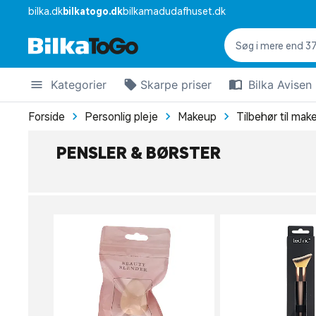
bilka.dk
bilkatogo.dk
bilkamadudafhuset.dk
Kategorier
Skarpe priser
Bilka Avisen
Forside
Personlig pleje
Makeup
Tilbehør til mak
PENSLER & BØRSTER