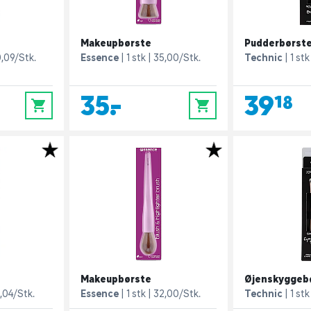
Makeupbørste
Pudderbørst
,09/Stk.
Essence
1 stk
35,00/Stk.
Technic
1 stk
35,-
39,18
0
0
Makeupbørste
Øjenskyggeb
,04/Stk.
Essence
1 stk
32,00/Stk.
Technic
1 stk