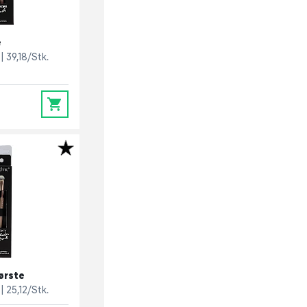
e
39,18/Stk.
0
ørste
25,12/Stk.