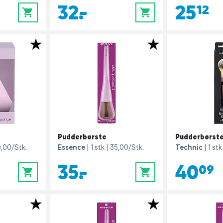
32,-
25,12
0
0
Pudderbørste
Pudderbørst
,00/Stk.
Essence
1 stk
35,00/Stk.
Technic
1 stk
35,-
40,09
0
0