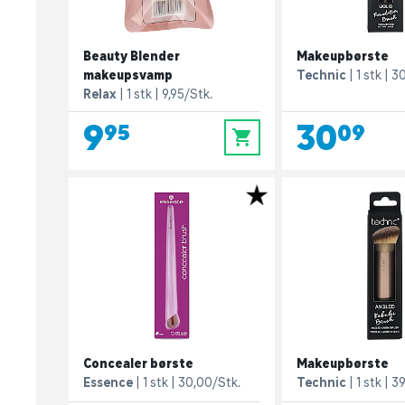
Beauty Blender
Makeupbørste
makeupsvamp
Technic
1 stk
30
Relax
1 stk
9,95/Stk.
9,95
30,09
0
Concealer børste
Makeupbørste
Essence
1 stk
30,00/Stk.
Technic
1 stk
39