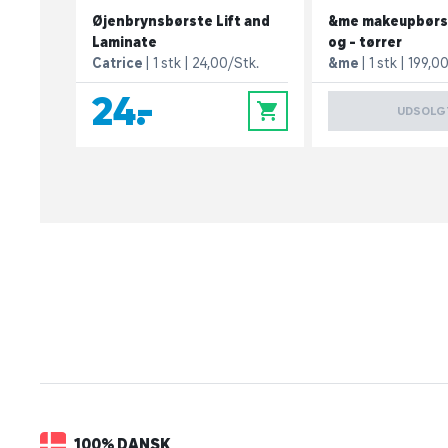
Øjenbrynsbørste Lift and
&me makeupbørs
Laminate
og - tørrer
Catrice
1 stk
24,00/Stk.
&me
1 stk
199,00
24,-
0
UDSOLG
100% DANSK