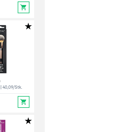
0
e
40,09/Stk.
0