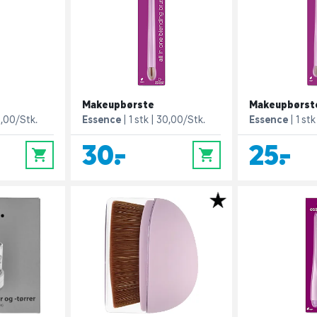
e
Makeupbørste
Makeupbørst
,00/Stk.
Essence
1 stk
30,00/Stk.
Essence
1 stk
30,-
25,-
0
0