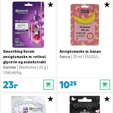
Smoothing Serum
Ansigtsmaske m. banan
ansigtsmaske m. retinol,
Sence
20 ml
512,50/L.
glycerin og acaiekstrakt
Garnier
SkinActive
22 g
1.045,45/Kg.
23,-
10,25
0
0