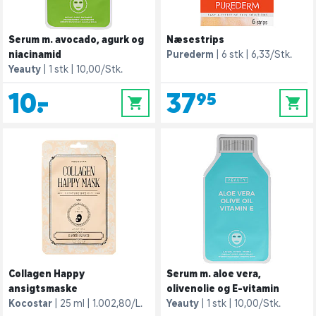
Serum m. avocado, agurk og
Næsestrips
niacinamid
Purederm
6 stk
6,33/Stk.
Yeauty
1 stk
10,00/Stk.
10,-
37,95
0
0
Collagen Happy
Serum m. aloe vera,
ansigtsmaske
olivenolie og E-vitamin
Kocostar
25 ml
1.002,80/L.
Yeauty
1 stk
10,00/Stk.