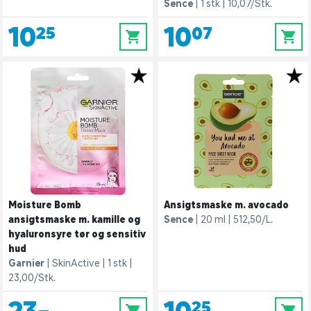
Sence
1 stk
10,07/Stk.
10,25
10,07
0
0
Moisture Bomb
Ansigtsmaske m. avocado
ansigtsmaske m. kamille og
Sence
20 ml
512,50/L.
hyaluronsyre tør og sensitiv
hud
Garnier
SkinActive
1 stk
23,00/Stk.