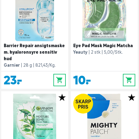
Barrier Repair ansigtsmaske
Eye Pad Mask Magic Matcha
m. hyaloronsyre sensitiv
Yeauty
2 stk
5,00/Stk.
hud
Garnier
28 g
821,43/Kg.
23,-
10,-
0
0
SKARP
PRIS