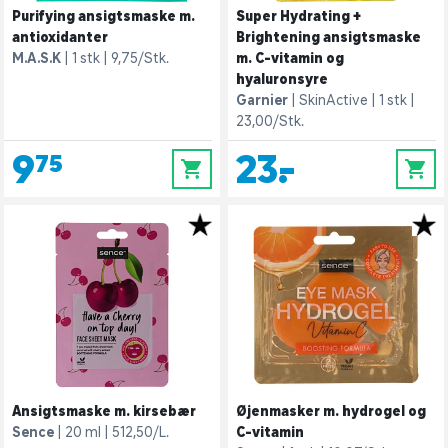
Purifying ansigtsmaske m.
Super Hydrating +
antioxidanter
Brightening ansigtsmaske
M.A.S.K
1 stk
9,75/Stk.
m. C-vitamin og
hyaluronsyre
Garnier
SkinActive
1 stk
23,00/Stk.
9,75
23,-
0
0
Ansigtsmaske m. kirsebær
Øjenmasker m. hydrogel og
Sence
20 ml
512,50/L.
C-vitamin