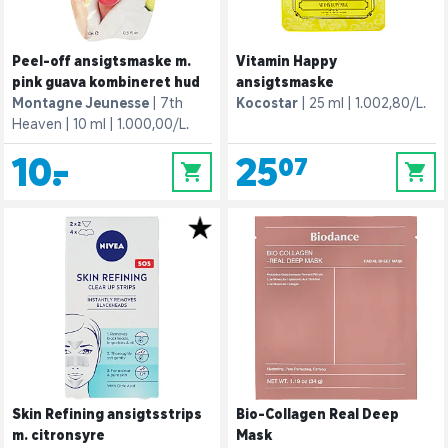
Peel-off ansigtsmaske m.
Vitamin Happy
pink guava kombineret hud
ansigtsmaske
Montagne Jeunesse
7th
Kocostar
25 ml
1.002,80/L.
Heaven
10 ml
1.000,00/L.
10,-
25,07
0
0
Skin Refining ansigtsstrips
Bio-Collagen Real Deep
m. citronsyre
Mask