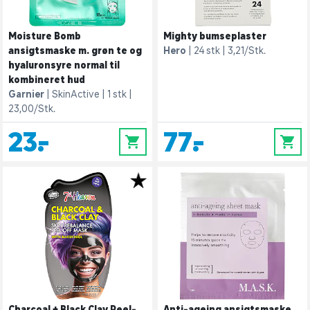
Moisture Bomb
Mighty bumseplaster
ansigtsmaske m. grøn te og
Hero
24 stk
3,21/Stk.
hyaluronsyre normal til
kombineret hud
Garnier
SkinActive
1 stk
23,00/Stk.
23,-
77,-
0
0
Charcoal + Black Clay Peel-
Anti-ageing ansigtsmaske