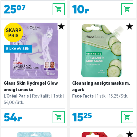
25,07
10,-
0
0
SKARP
PRIS
BILKA AVISEN
Glass Skin Hydrogel Glow
Cleansing ansigtsmaske m.
ansigtsmaske
agurk
L’Oréal Paris
Revitalift
1 stk
Face Facts
1 stk
15,25/Stk.
54,00/Stk.
54,-
15,25
0
0