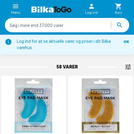
Menu
Log ind
Kurv
Log ind for at se aktuelle varer og priser i dit Bilka
OK
Ansigtspleje
varehus
MASKER
58 VARER