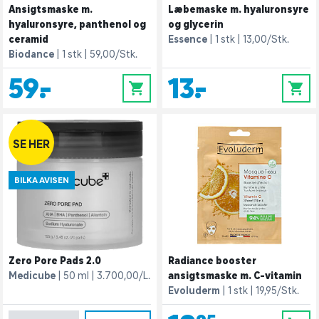
Ansigtsmaske m.
Læbemaske m. hyaluronsyre
hyaluronsyre, panthenol og
og glycerin
ceramid
Essence
1 stk
13,00/Stk.
Biodance
1 stk
59,00/Stk.
59,-
13,-
0
0
SE HER
BILKA AVISEN
Zero Pore Pads 2.0
Radiance booster
Medicube
50 ml
3.700,00/L.
ansigtsmaske m. C-vitamin
Evoluderm
1 stk
19,95/Stk.