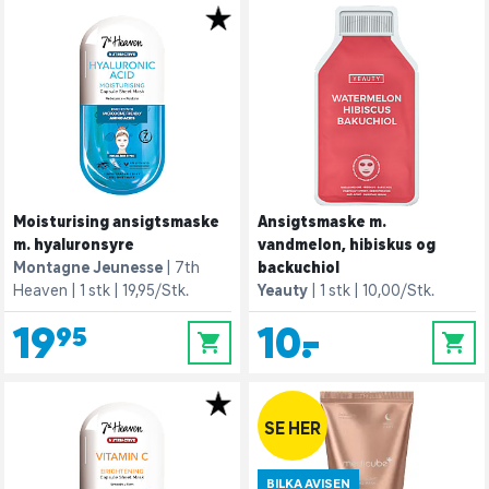
Moisturising ansigtsmaske
Ansigtsmaske m.
m. hyaluronsyre
vandmelon, hibiskus og
Montagne Jeunesse
7th
backuchiol
Heaven
1 stk
19,95/Stk.
Yeauty
1 stk
10,00/Stk.
19,95
10,-
0
0
SE HER
BILKA AVISEN