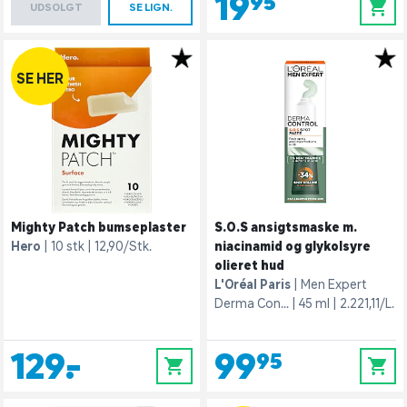
19,95
0
UDSOLGT
SE LIGN.
SE HER
Mighty Patch bumseplaster
S.O.S ansigtsmaske m.
Hero
10 stk
12,90/Stk.
niacinamid og glykolsyre
olieret hud
L'Oréal Paris
Men Expert
Derma Con...
45 ml
2.221,11/L.
129,-
99,95
0
0