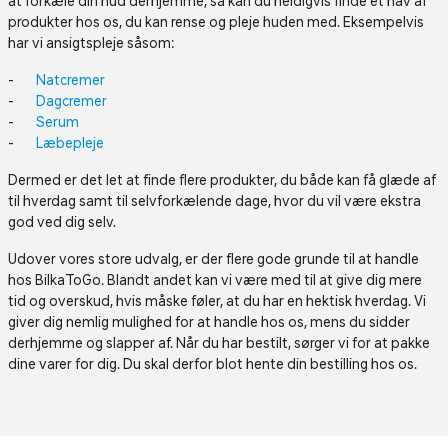
at forkæle din hud derhjemme, så kan du heldigvis finde et hav af
produkter hos os, du kan rense og pleje huden med. Eksempelvis
har vi ansigtspleje såsom:
Natcremer
Dagcremer
Serum
Læbepleje
Dermed er det let at finde flere produkter, du både kan få glæde af
til hverdag samt til selvforkælende dage, hvor du vil være ekstra
god ved dig selv.
Udover vores store udvalg, er der flere gode grunde til at handle
hos BilkaToGo. Blandt andet kan vi være med til at give dig mere
tid og overskud, hvis måske føler, at du har en hektisk hverdag. Vi
giver dig nemlig mulighed for at handle hos os, mens du sidder
derhjemme og slapper af. Når du har bestilt, sørger vi for at pakke
dine varer for dig. Du skal derfor blot hente din bestilling hos os.