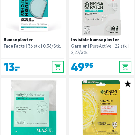
Bumseplaster
Invisible bumseplaster
Face Facts
36 stk
0,36/Stk.
Garnier
PureActive
22 stk
2,27/Stk.
13,-
49,95
0
0