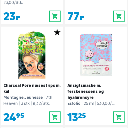
23,00/Stk.
23,-
77,-
0
0
Charcoal Pore næsestrips m.
Ansigtsmaske m.
kul
ferskenessens og
Montagne Jeunesse
7th
hyaluronsyre
Heaven
3 stk
8,32/Stk.
Esfolio
25 ml
530,00/L.
24,95
13,25
0
0