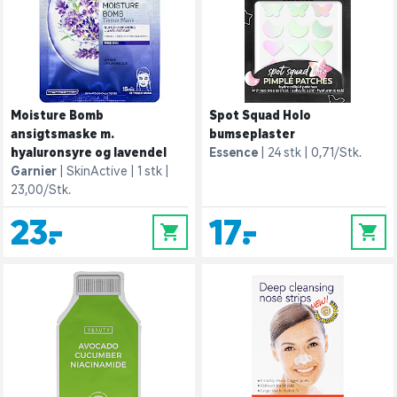
Moisture Bomb
Spot Squad Holo
ansigtsmaske m.
bumseplaster
hyaluronsyre og lavendel
Essence
24 stk
0,71/Stk.
Garnier
SkinActive
1 stk
23,00/Stk.
23,-
17,-
0
0