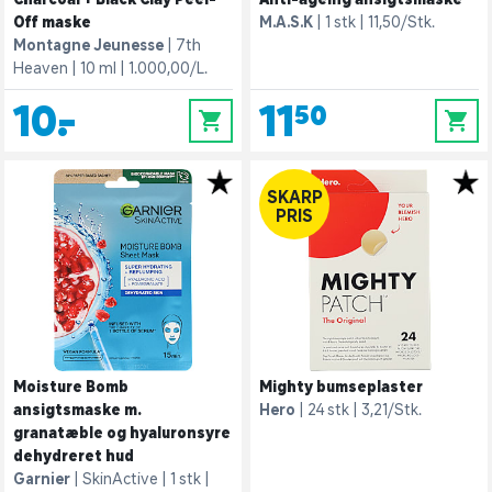
Off maske
M.A.S.K
1 stk
11,50/Stk.
Montagne Jeunesse
7th
Heaven
10 ml
1.000,00/L.
10,-
11,50
0
0
SKARP
PRIS
Moisture Bomb
Mighty bumseplaster
ansigtsmaske m.
Hero
24 stk
3,21/Stk.
granatæble og hyaluronsyre
dehydreret hud
Garnier
SkinActive
1 stk