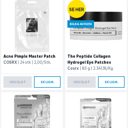
SE HER
BILKA AVISEN
Acne Pimple Master Patch
The Peptide Collagen
COSRX
24 stk
2,00/Stk.
Hydrogel Eye Patches
Cosrx
85 g
2.341,18/Kg.
UDSOLGT
SE LIGN.
UDSOLGT
SE LIGN.