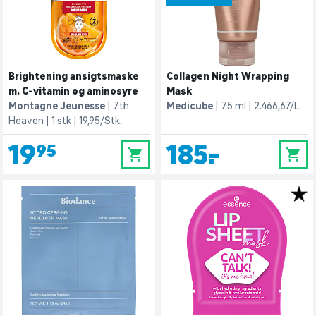
Brightening ansigtsmaske
Collagen Night Wrapping
m. C-vitamin og aminosyre
Mask
Montagne Jeunesse
7th
Medicube
75 ml
2.466,67/L.
Heaven
1 stk
19,95/Stk.
19,95
185,-
0
0