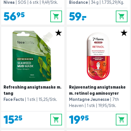
Nivea
SOS
6 stk
9,49/Stk.
Biodance
34 g
1.735,29/Kg.
56,95
59,-
0
0
Refreshing ansigtsmaske m.
Rejuvenating ansigtsmaske
tang
m. retinol og aminosyrer
Face Facts
1 stk
15,25/Stk.
Montagne Jeunesse
7th
Heaven
1 stk
19,95/Stk.
15,25
19,95
0
0