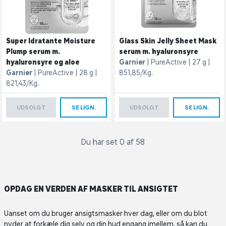
Super Idratante Moisture
Glass Skin Jelly Sheet Mask
Plump serum m.
serum m. hyaluronsyre
hyaluronsyre og aloe
Garnier
PureActive
27 g
Garnier
PureActive
28 g
851,85/Kg.
821,43/Kg.
UDSOLGT
SE LIGN.
UDSOLGT
SE LIGN.
Du har set 0 af 58
OPDAG EN VERDEN AF MASKER TIL ANSIGTET
Uanset om du bruger ansigtsmasker hver dag, eller om du blot
nyder at forkæle dig selv og din hud engang imellem, så kan du