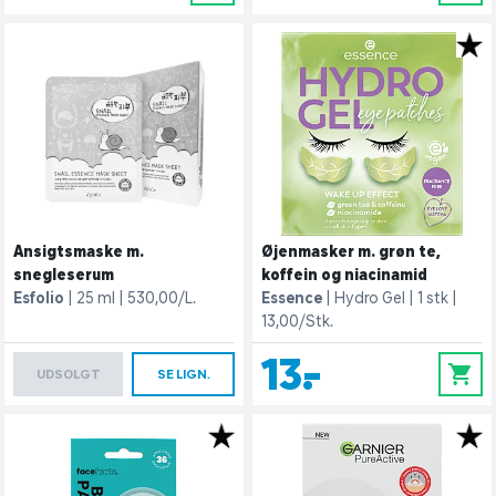
Ansigtsmaske m.
Øjenmasker m. grøn te,
snegleserum
koffein og niacinamid
Esfolio
25 ml
530,00/L.
Essence
Hydro Gel
1 stk
13,00/Stk.
13,-
0
UDSOLGT
SE LIGN.