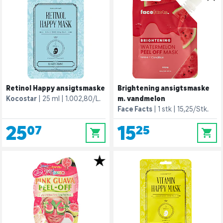
Retinol Happy ansigtsmaske
Brightening ansigtsmaske
Kocostar
25 ml
1.002,80/L.
m. vandmelon
Face Facts
1 stk
15,25/Stk.
25,07
15,25
0
0