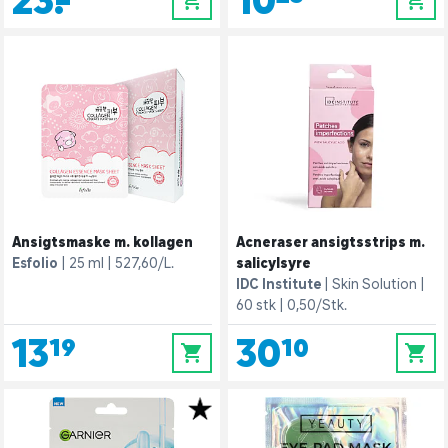
23,-
10,25
0
0
Ansigtsmaske m. kollagen
Acneraser ansigtsstrips m.
Esfolio
25 ml
527,60/L.
salicylsyre
IDC Institute
Skin Solution
60 stk
0,50/Stk.
13,19
30,10
0
0