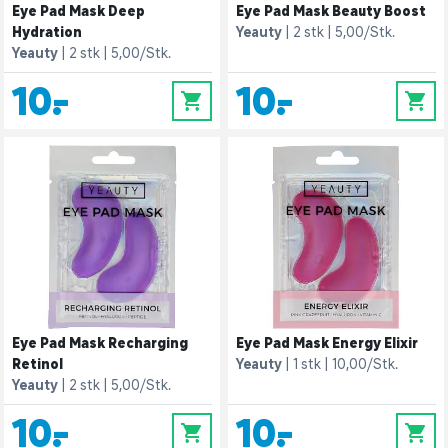
Eye Pad Mask Deep
Eye Pad Mask Beauty Boost
Hydration
Yeauty
2 stk
5,00/Stk.
Yeauty
2 stk
5,00/Stk.
10,-
10,-
0
0
Eye Pad Mask Recharging
Eye Pad Mask Energy Elixir
Retinol
Yeauty
1 stk
10,00/Stk.
Yeauty
2 stk
5,00/Stk.
10,-
10,-
0
0