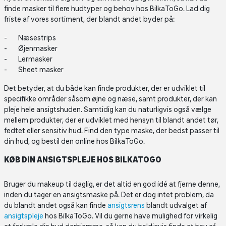
finde masker til flere hudtyper og behov hos BilkaToGo. Lad dig
friste af vores sortiment, der blandt andet byder på:
Næsestrips
Øjenmasker
Lermasker
Sheet masker
Det betyder, at du både kan finde produkter, der er udviklet til
specifikke områder såsom øjne og næse, samt produkter, der kan
pleje hele ansigtshuden. Samtidig kan du naturligvis også vælge
mellem produkter, der er udviklet med hensyn til blandt andet tør,
fedtet eller sensitiv hud. Find den type maske, der bedst passer til
din hud, og bestil den online hos BilkaToGo.
KØB DIN ANSIGTSPLEJE HOS BILKATOGO
Bruger du makeup til daglig, er det altid en god idé at fjerne denne,
inden du tager en ansigtsmaske på. Det er dog intet problem, da
du blandt andet også kan finde
ansigtsrens
blandt udvalget af
ansigtspleje
hos BilkaToGo. Vil du gerne have mulighed for virkelig