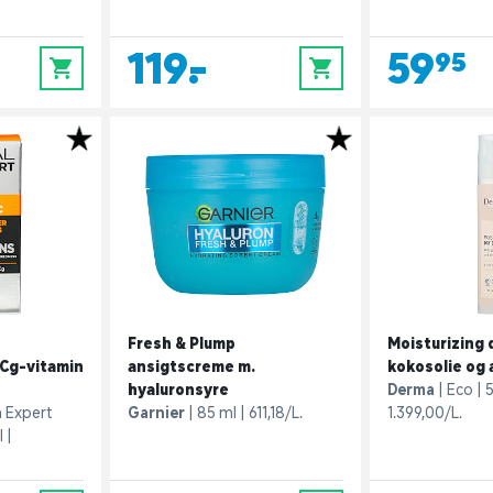
119,-
59,95
0
0
Fresh & Plump
Moisturizing
 Cg-vitamin
ansigtscreme m.
kokosolie og
hyaluronsyre
Derma
Eco
 Expert
Garnier
85 ml
611,18/L.
1.399,00/L.
l