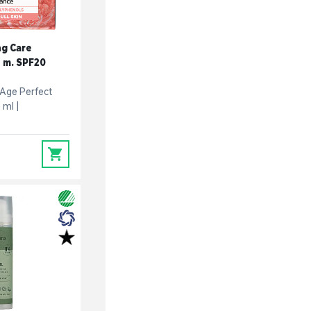
ng Care
 m. SPF20
Age Perfect
 ml
0