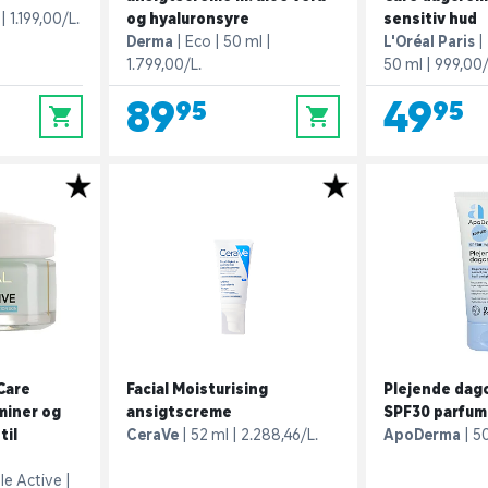
1.199,00/L.
og hyaluronsyre
sensitiv hud
Derma
Eco
50 ml
L'Oréal Paris
1.799,00/L.
50 ml
999,00/
89,95
49,95
0
0
Care
Facial Moisturising
Plejende dag
miner og
ansigtscreme
SPF30 parfum
til
CeraVe
52 ml
2.288,46/L.
ApoDerma
5
ple Active