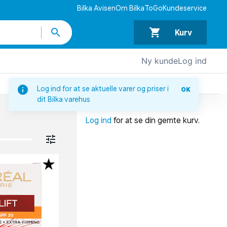
Bilka Avisen
Om BilkaToGo
Kundeservice
Kurv
Ny kunde
Log ind
DIN INDKØBSKURV
Log ind for at se aktuelle varer og priser i
OK
dit Bilka varehus
Din indkøbskurv er tom.
Log ind
for at se din gemte kurv.