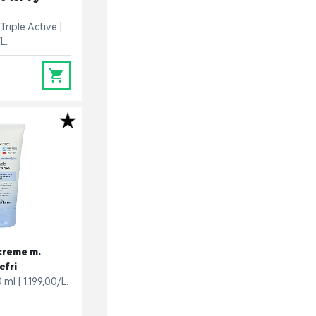
Triple Active
L.
0
creme m.
efri
0 ml
1.199,00/L.