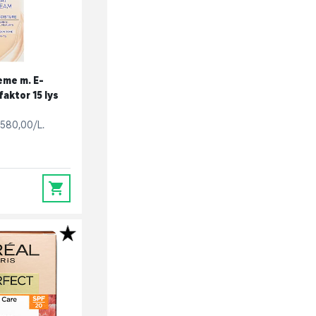
eme m. E-
faktor 15 lys
580,00/L.
0