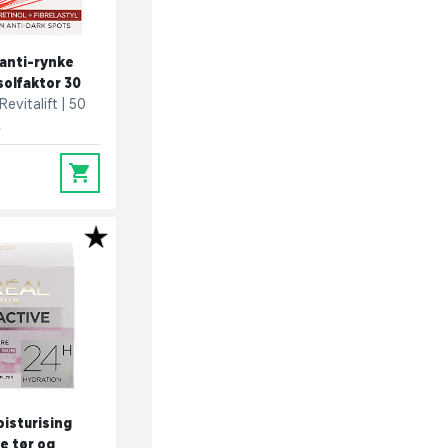
 anti-rynke
olfaktor 30
Revitalift
50
.
0
isturising
e tør og