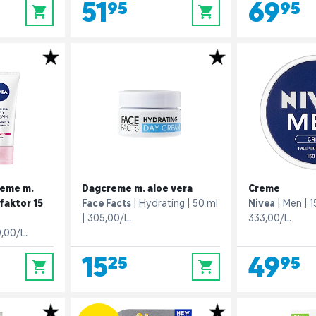
51,95
69,95
0
0
reme m.
Dagcreme m. aloe vera
Creme
faktor 15
Face Facts
Hydrating
50 ml
Nivea
Men
1
305,00/L.
333,00/L.
,00/L.
15,25
49,95
0
0