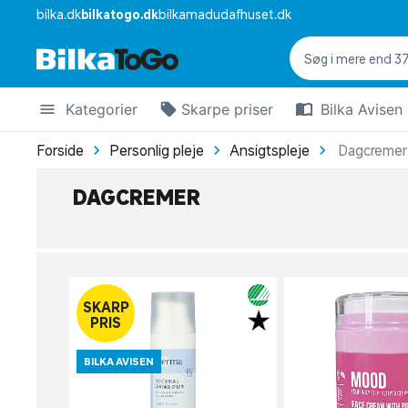
bilka.dk
bilkatogo.dk
bilkamadudafhuset.dk
Kategorier
Skarpe priser
Bilka Avisen
Forside
Personlig pleje
Ansigtspleje
Dagcremer
DAGCREMER
SKARP
PRIS
BILKA AVISEN