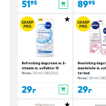
51,95
89,95
0
SKARP
SKARP
PRIS
PRIS
Refreshing dagcreme m. E-
Nourishing dagc
vitamin m. solfaktor 15
mandelolie m. sol
Nivea
50 ml
580,00/L.
tør hud
Nivea
50 ml
580
29,-
29,-
0