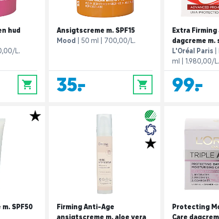
en hud
Ansigtscreme m. SPF15
Extra Firming
Mood
50 ml
700,00/L.
dagcreme m. s
,00/L.
L'Oréal Paris
ml
1.980,00/L
35,-
99,-
0
0
 m. SPF50
Firming Anti-Age
Protecting Mo
ansigtscreme m. aloe vera
Care dagcrem