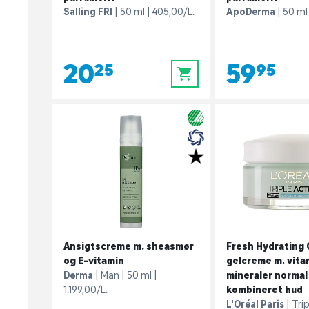
Salling FRI
50 ml
405,00/L.
ApoDerma
50 ml
20,25
59,95
0
Ansigtscreme m. sheasmør
Fresh Hydrating 
og E-vitamin
gelcreme m. vita
Derma
Man
50 ml
mineraler normal 
1.199,00/L.
kombineret hud
L'Oréal Paris
Tri