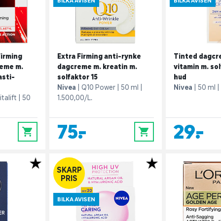
BILKA AVISEN
BILKA AVISEN
Firming
Extra Firming anti-rynke
Tinted dagcr
reme m.
dagcreme m. kreatin m.
vitamin m. sol
asti-
solfaktor 15
hud
Nivea
Q10 Power
50 ml
Nivea
50 ml
talift
50
1.500,00/L.
75,-
29,-
0
0
SKARP
PRIS
BILKA AVISEN