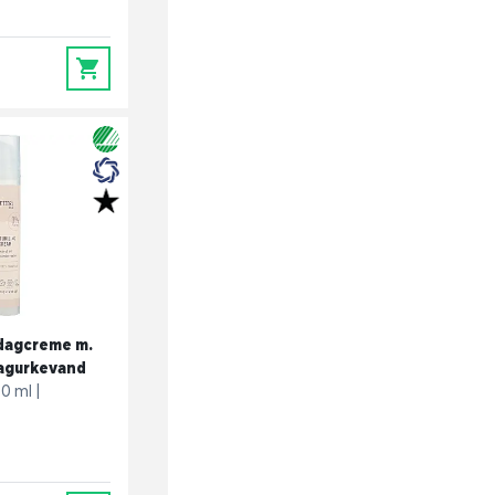
0
 dagcreme m.
 agurkevand
50 ml