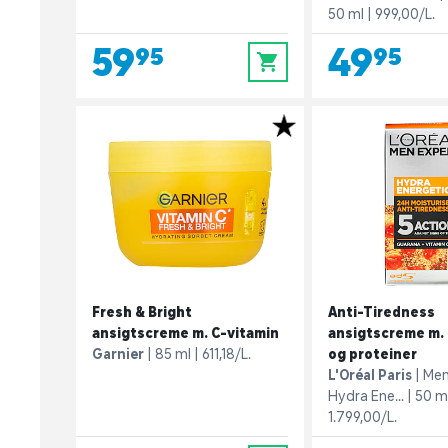
50 ml
999,00/L.
59,95
49,95
0
Fresh & Bright
Anti-Tiredness
ansigtscreme m. C-vitamin
ansigtscreme m.
Garnier
85 ml
611,18/L.
og proteiner
L'Oréal Paris
Men
Hydra Ene...
50 m
1.799,00/L.