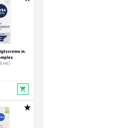
sigtscreme m.
omplex
5 ml
0