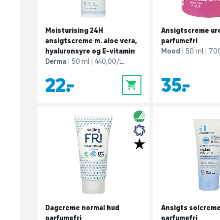
Moisturising 24H
Ansigtscreme ur
ansigtscreme m. aloe vera,
parfumefri
hyaluronsyre og E-vitamin
Mood
50 ml
700
Derma
50 ml
440,00/L.
22,-
35,-
0
Dagcreme normal hud
Ansigts solcreme
parfumefri
parfumefri