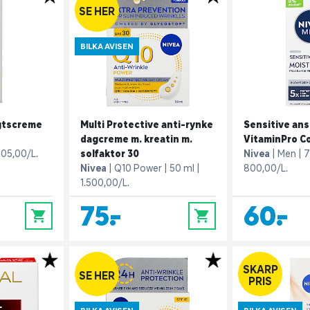
SE HER
BILKA AVISEN
igtscreme
Multi Protective anti-rynke
Sensitive an
dagcreme m. kreatin m.
VitaminPro C
05,00/L.
solfaktor 30
Nivea
Men
7
Nivea
Q10 Power
50 ml
800,00/L.
1.500,00/L.
75,-
60,-
0
0
SKARP
SE HER
PRIS