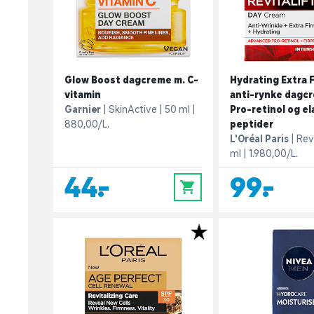
Glow Boost dagcreme m. C-
Hydrating Extra 
vitamin
anti-rynke dagc
Garnier
SkinActive
50 ml
Pro-retinol og el
880,00/L.
peptider
L'Oréal Paris
Revi
ml
1.980,00/L.
44,-
99,-
0