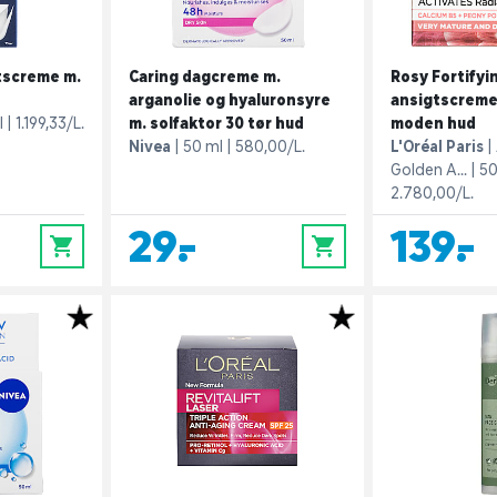
tscreme m.
Caring dagcreme m.
Rosy Fortifyi
arganolie og hyaluronsyre
ansigtscreme
l
1.199,33/L.
m. solfaktor 30 tør hud
moden hud
Nivea
50 ml
580,00/L.
L'Oréal Paris
Golden A...
50
2.780,00/L.
29,-
139,-
0
0