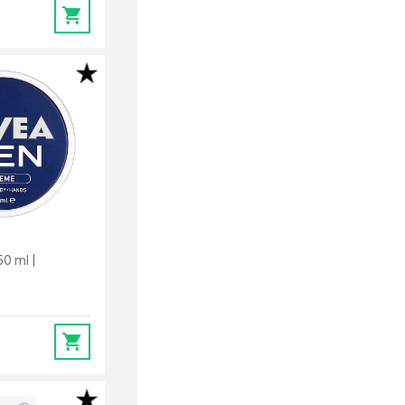
0
50 ml
0