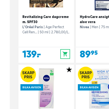
Revitalizing Care dagcreme
HydroCare ansig
m. SPF30
aloe vera
L'Oréal Paris
Age Perfect
Nivea
Men
75 m
Cell Ren...
50 ml
2.780,00/L.
139,-
89,95
0
SKARP
SKARP
PRIS
PRIS
BILKA AVISEN
BILKA AVISEN