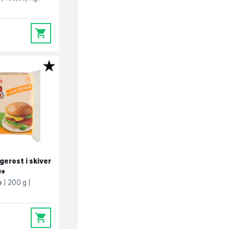
0
gerost i skiver
0+
o
200 g
0