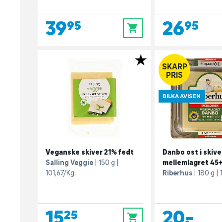
39,95
26,95
0
SKARP
PRIS
BILKA AVISEN
Veganske skiver 21% fedt
Danbo ost i skive
Salling Veggie
150 g
mellemlagret 45+
101,67/Kg.
Riberhus
180 g
15,25
20,-
0