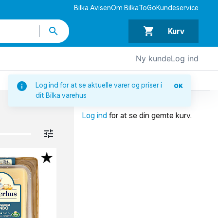
Bilka Avisen
Om BilkaToGo
Kundeservice
Kurv
Ny kunde
Log ind
DIN INDKØBSKURV
Log ind for at se aktuelle varer og priser i
OK
dit Bilka varehus
Din indkøbskurv er tom.
Log ind
for at se din gemte kurv.