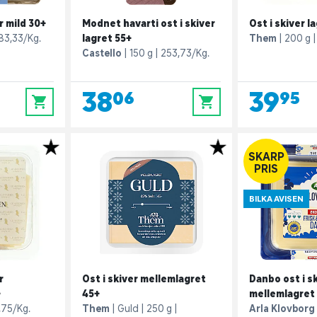
r mild 30+
Modnet havarti ost i skiver
Ost i skiver l
83,33/Kg.
lagret 55+
Them
200 g
Castello
150 g
253,73/Kg.
38,06
39,95
0
0
SKARP
PRIS
BILKA AVISEN
r
Ost i skiver mellemlagret
Danbo ost i s
+
45+
mellemlagret
,75/Kg.
Them
Guld
250 g
Arla Klovborg