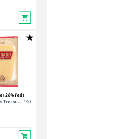
0
ver 26% fedt
 Treasu...
180
0