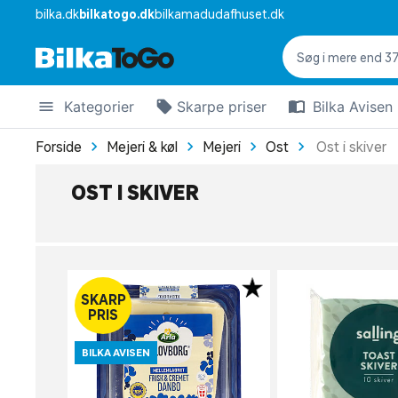
bilka.dk
bilkatogo.dk
bilkamadudafhuset.dk
Kategorier
Skarpe priser
Bilka Avisen
Forside
Mejeri & køl
Mejeri
Ost
Ost i skiver
OST I SKIVER
SKARP
PRIS
BILKA AVISEN