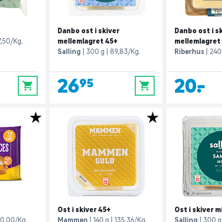
Danbo ost i skiver
Danbo ost i s
,50/Kg.
mellemlagret 45+
mellemlagret
Salling
300 g
89,83/Kg.
Riberhus
240
26,95
20,-
0
0
Ost i skiver 45+
Ost i skiver m
0,00/Kg.
Mammen
140 g
135,36/Kg.
Salling
300 g