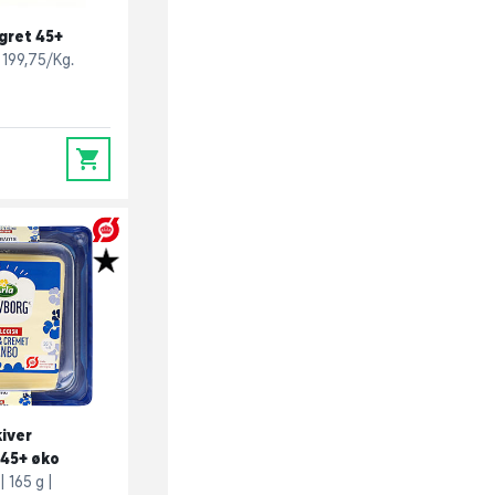
agret 45+
199,75/Kg.
0
kiver
 45+ øko
165 g