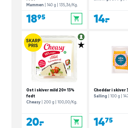
Mammen
140 g
135,36/Kg.
18,95
14,-
0
SKARP
PRIS
Ost i skiver mild 20+ 13%
Cheddar i skiver
fedt
Salling
100 g
14
Cheasy
200 g
100,00/Kg.
20,-
14,75
0