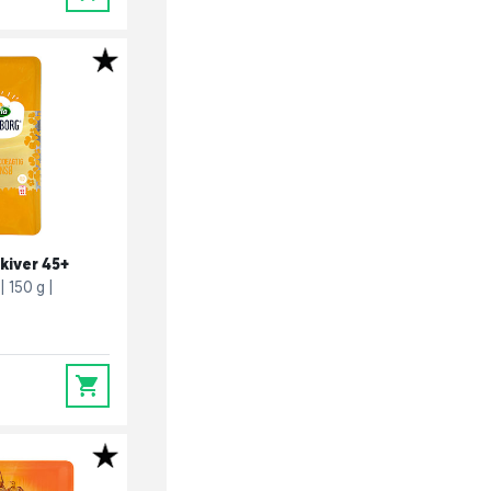
skiver 45+
150 g
0