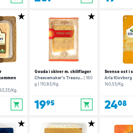
r
Gouda i skiver m. chiliflager
Svensø ost i 
 kommen
Cheesemaker's Treasu...
180
Arla Klovborg
g
110,83/Kg.
160,53/Kg.
83,33/Kg.
19,95
24,08
0
0