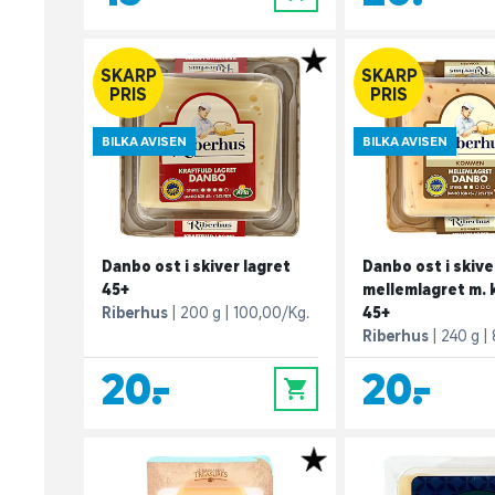
SKARP
SKARP
PRIS
PRIS
BILKA AVISEN
BILKA AVISEN
Danbo ost i skiver lagret
Danbo ost i skive
45+
mellemlagret m.
Riberhus
200 g
100,00/Kg.
45+
Riberhus
240 g
20,-
20,-
0