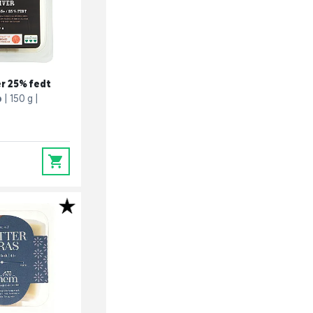
er 25% fedt
p
150 g
0