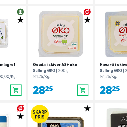
emlagret
Gouda i skiver 48+ øko
Havarti i skiv
Salling ØKO
200 g
Salling ØKO
00,00/Kg.
141,25/Kg.
141,25/Kg.
28,25
28,25
0
0
SKARP
PRIS