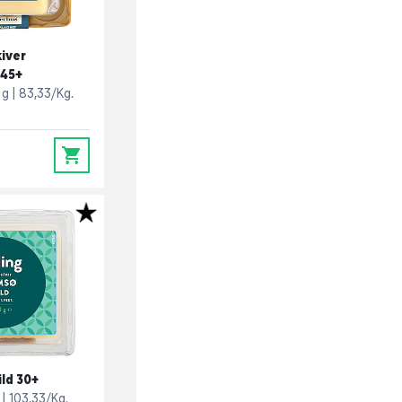
kiver
 45+
 g
83,33/Kg.
0
ild 30+
103,33/Kg.