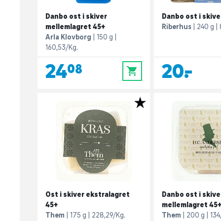
Danbo ost i skiver
Danbo ost i skive
mellemlagret 45+
Riberhus
240 g
Arla Klovborg
150 g
160,53/Kg.
24,08
20,-
0
Ost i skiver ekstralagret
Danbo ost i skive
45+
mellemlagret 45
Them
175 g
228,29/Kg.
Them
200 g
134