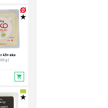
er 45+ øko
200 g
0