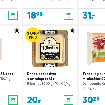
18,95
31,-
0
0
SKARP
PRIS
 35% fedt
Danbo ost i skiver
Toast- og bur
7,50/Kg.
ekstralagret 45+
m. cheddar 4
Riberhus
200 g
100,00/Kg.
Den Leende K
151,25/Kg.
20,-
30,25
0
0