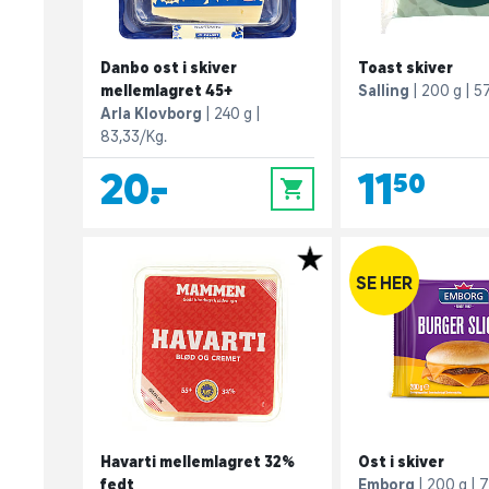
Danbo ost i skiver
Toast skiver
mellemlagret 45+
Salling
200 g
57
Arla Klovborg
240 g
83,33/Kg.
20,-
11,50
0
SE HER
Havarti mellemlagret 32%
Ost i skiver
fedt
Emborg
200 g
7