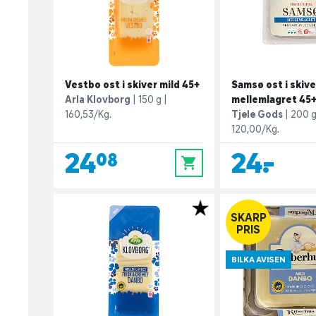
Vestbo ost i skiver mild 45+
Samsø ost i skive
Arla Klovborg
150 g
mellemlagret 45+
160,53/Kg.
Tjele Gods
200 
120,00/Kg.
24,08
24,-
0
SKARP
PRIS
BILKA AVISEN