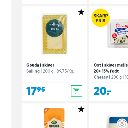
SKARP
PRIS
Gouda i skiver
Ost i skiver mell
Salling
200 g
89,75/Kg.
20+ 13% fedt
Cheasy
200 g
1
17,95
20,-
0