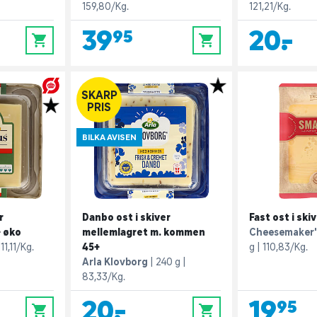
159,80/Kg.
121,21/Kg.
39,95
20,-
0
0
SKARP
PRIS
BILKA AVISEN
r
Danbo ost i skiver
Fast ost i ski
 øko
mellemlagret m. kommen
Cheesemaker's
111,11/Kg.
45+
g
110,83/Kg.
Arla Klovborg
240 g
83,33/Kg.
20,-
19,95
0
0