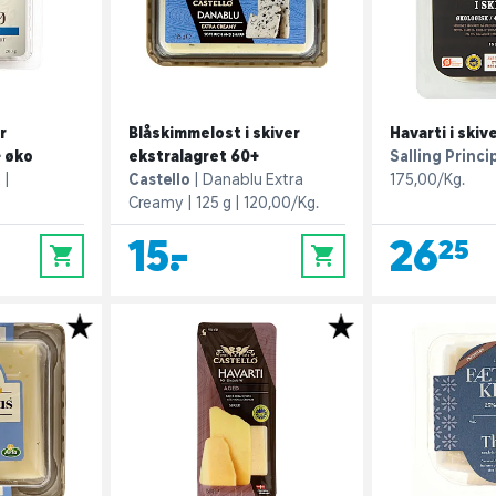
r
Blåskimmelost i skiver
Havarti i skiv
 øko
ekstralagret 60+
Salling Princi
g
Castello
Danablu Extra
175,00/Kg.
Creamy
125 g
120,00/Kg.
15,-
26,25
0
0