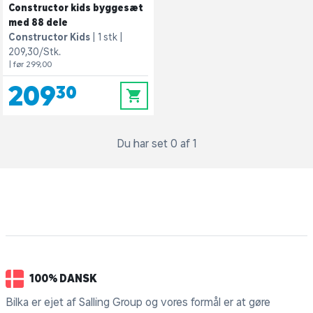
Constructor kids byggesæt
med 88 dele
Constructor Kids
1 stk
209,30/Stk.
| før 299,00
209,30
0
Du har set 0 af 1
100% DANSK
Bilka er ejet af Salling Group og vores formål er at gøre