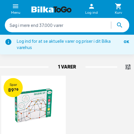
Menu
Log ind
Kurv
Log ind for at se aktuelle varer og priser i dit Bilka
OK
Rolleleg
varehus
LEGEBYGNINGER & LEGETELTE
1 VARER
Spar
89,70