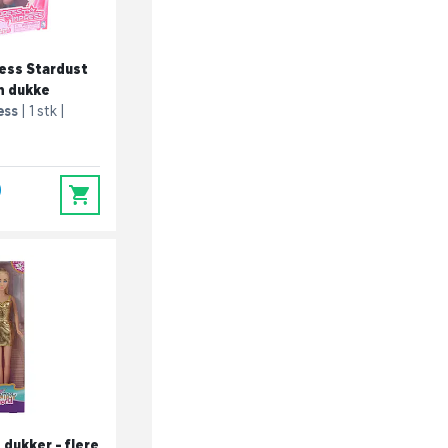
ess Stardust
n dukke
ess
1 stk
0
0
 dukker - flere