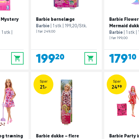
 Mystery
Barbie børnelæge
Barbie Flower
Barbie
1 stk
199,20/Stk.
Mermaid duk
| før 249,00
1 stk
Barbie
1 stk
| før 199,00
199,20
179,10
0
0
Spar
Spar
21.-
24,90
og træning
Barbie dukke – flere
Barbie Party 