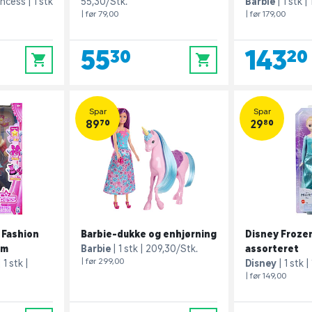
incess
1 stk
55,30/Stk.
Barbie
1 stk
| før 79,00
| før 179,00
55,30
143,20
0
0
Spar
Spar
89,70
29,80
 Fashion
Barbie-dukke og enhjørning
Disney Frozen
um
Barbie
1 stk
209,30/Stk.
assorteret
| før 299,00
1 stk
Disney
1 stk
| før 149,00