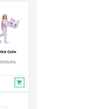
rbie Cutie
269,10/Stk.
0