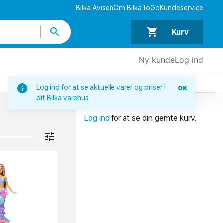
Bilka Avisen
Om BilkaToGo
Kundeservice
Kurv
Ny kunde
Log ind
DIN INDKØBSKURV
Log ind for at se aktuelle varer og priser i
OK
dit Bilka varehus
Din indkøbskurv er tom.
Log ind
for at se din gemte kurv.