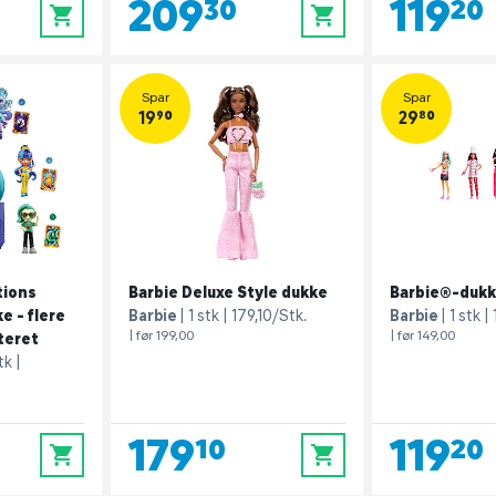
209,30
119,20
0
0
Spar
Spar
19,90
29,80
tions
Barbie Deluxe Style dukke
Barbie®-dukk
e - flere
Barbie
1 stk
179,10/Stk.
Barbie
1 stk
| før 199,00
| før 149,00
teret
tk
179,10
119,20
0
0