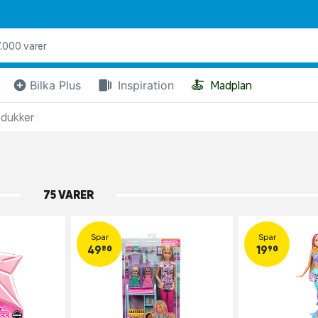
🍝
Bilka Plus
Inspiration
Madplan
dukker
75 VARER
Spar
Spar
49,80
19,90