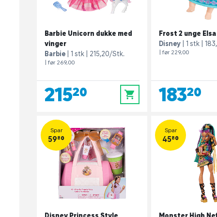
Barbie Unicorn dukke med
Frost 2 unge Els
vinger
Disney
1 stk
183
| før 229,00
Barbie
1 stk
215,20/Stk.
| før 269,00
215,20
183,20
0
Spar
Spar
59,80
45,80
Disney Princess Style
Monster High Ne