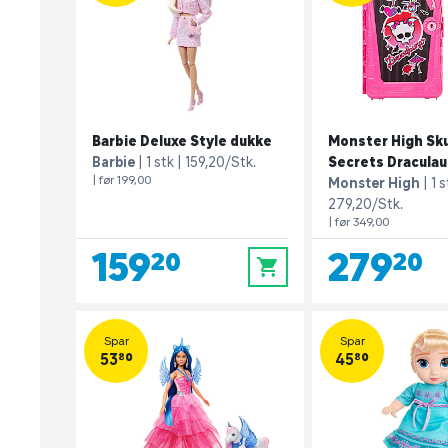
Barbie Deluxe Style dukke
Monster High Sku
Barbie
1 stk
159,20/Stk.
Secrets Draculau
| før 199,00
Monster High
1 s
279,20/Stk.
| før 349,00
159,20
279,20
0
Spar
Spar
53,80
45,80