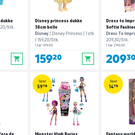
a dukke
Disney princess dukke
Dress to Impr
,20/Stk.
38cm belle
Softie Fashio
Disney
Disney Princess
1 stk
Dress To Impr
159,20/Stk.
209,30/Stk.
| før 199,00
| før 299,00
159,20
209,3
0
0
Spar
Spar
59,70
14,70
fera de
Monster High Buries
Fantasy world