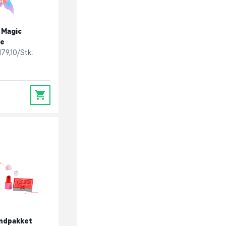
 Magic
ke
179,10/Stk.
0
indpakket