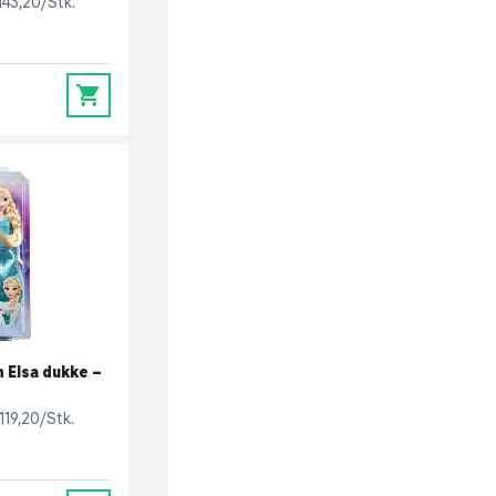
143,20/Stk.
0
 Elsa dukke –
119,20/Stk.