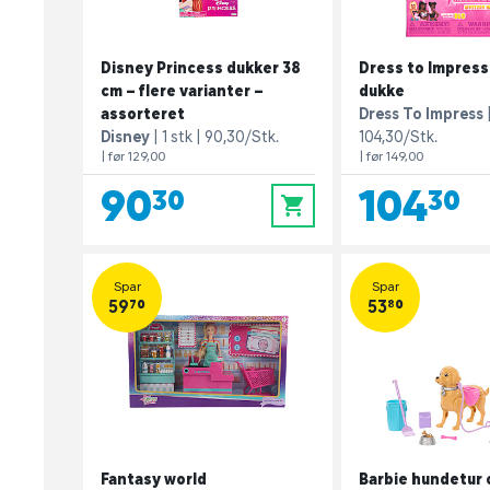
Disney Princess dukker 38
Dress to Impress
cm – flere varianter –
dukke
assorteret
Dress To Impress
Disney
1 stk
90,30/Stk.
104,30/Stk.
| før 129,00
| før 149,00
90,30
104,30
0
Spar
Spar
59,70
53,80
Fantasy world
Barbie hundetur 