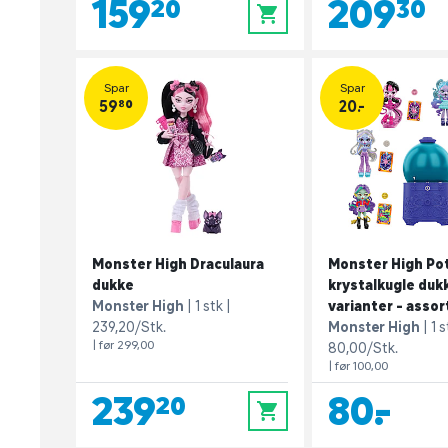
159,20
209,30
0
Spar
Spar
59,80
20.-
Monster High Draculaura
Monster High Po
dukke
krystalkugle dukk
Monster High
1 stk
varianter - assor
239,20/Stk.
Monster High
1 s
| før 299,00
80,00/Stk.
| før 100,00
239,20
80,-
0