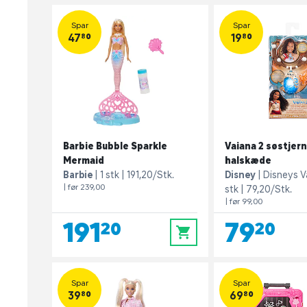
Spar
Spar
47,80
19,80
Barbie Bubble Sparkle
Vaiana 2 søstjer
Mermaid
halskæde
Barbie
1 stk
191,20/Stk.
Disney
Disneys V
| før 239,00
stk
79,20/Stk.
| før 99,00
191,20
79,20
0
Spar
Spar
39,80
69,80