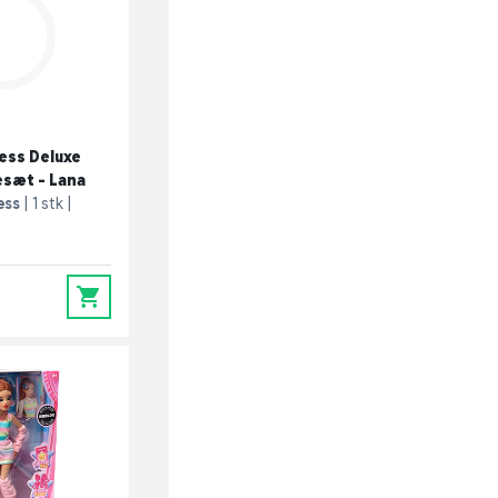
ess Deluxe
esæt - Lana
ess
1 stk
0