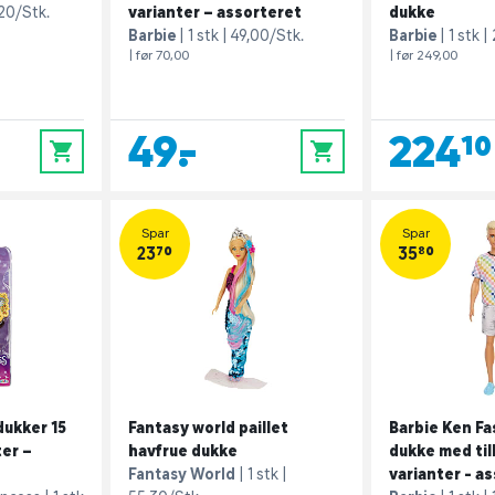
20/Stk.
varianter – assorteret
dukke
Barbie
1 stk
49,00/Stk.
Barbie
1 stk
| før 70,00
| før 249,00
49,-
224,10
0
0
Spar
Spar
23,70
35,80
dukker 15
Fantasy world paillet
Barbie Ken Fa
ter –
havfrue dukke
dukke med til
Fantasy World
1 stk
varianter - a