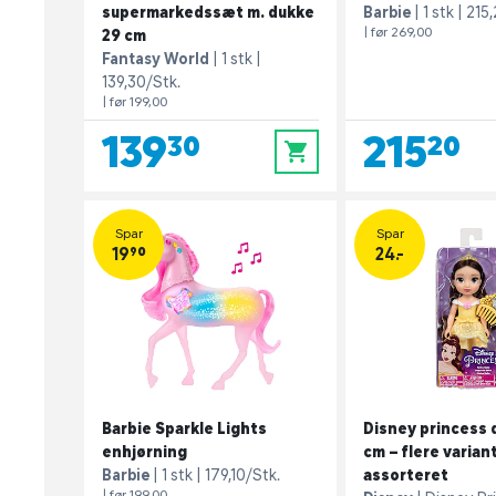
supermarkedssæt m. dukke
Barbie
1 stk
215,
| før 269,00
29 cm
Fantasy World
1 stk
139,30/Stk.
| før 199,00
139,30
215,20
0
Spar
Spar
19,90
24.-
Barbie Sparkle Lights
Disney princess 
enhjørning
cm – flere varian
Barbie
1 stk
179,10/Stk.
assorteret
| før 199,00