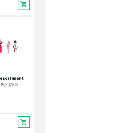
0
esortiment
119,20/Stk.
0