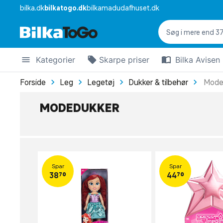
bilka.dk
bilkatogo.dk
bilkamadudafhuset.dk
Kategorier
Skarpe priser
Bilka Avisen
Forside
Leg
Legetøj
Dukker & tilbehør
Mode
MODEDUKKER
Spar
Spar
38,70
44,70