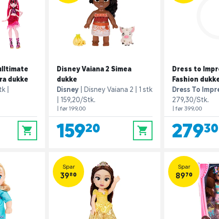
lltimate
Disney Vaiana 2 Simea
Dress to Impr
ra dukke
dukke
Fashion dukk
tk
Disney
Disney Vaiana 2
1 stk
Dress To Impr
159,20/Stk.
279,30/Stk.
| før 199,00
| før 399,00
159,20
279,30
0
0
Spar
Spar
39,80
89,70