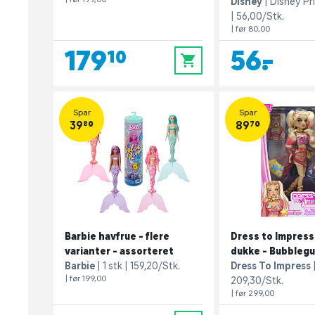
Disney
Disney Pr
56,00/Stk.
| før 80,00
179,10
56,-
0
Spar
Spar
39,80
89,70
Barbie havfrue - flere
Dress to Impress
varianter - assorteret
dukke - Bubbleg
Barbie
1 stk
159,20/Stk.
Dress To Impress
| før 199,00
209,30/Stk.
| før 299,00