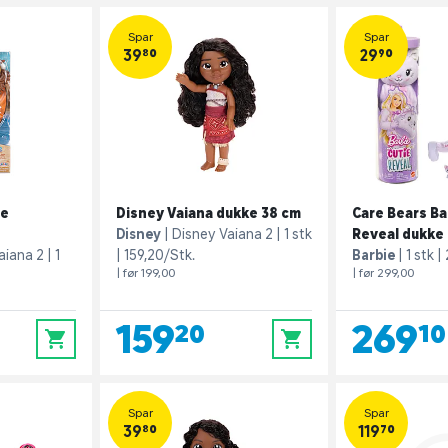
Spar
Spar
39,80
29,90
ne
Disney Vaiana dukke 38 cm
Care Bears Ba
Disney
Disney Vaiana 2
1 stk
Reveal dukke
aiana 2
1
159,20/Stk.
Barbie
1 stk
| før 199,00
| før 299,00
159,20
269,10
0
0
Spar
Spar
39,80
119,70