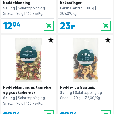
Nøddeblanding
Kokosflager
Salling
Salattopping og
Earth Control
110 g
Snac...
90 g
133,78/Kg.
209,09/Kg.
12,04
23,-
0
0
Nøddeblanding m. tranebær
Nødde- og frugtmix
og græskarkerner
Salling
Salattopping og
Salling
Salattopping og
Snac...
70 g
172,00/Kg.
Snac...
90 g
133,78/Kg.