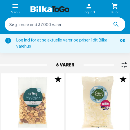
Menu
Log ind
Kurv
Log ind for at se aktuelle varer og priser i dit Bilka
OK
Nødder, kerner & frø
varehus
SALATTOPPING & MIXPOSER
6 VARER