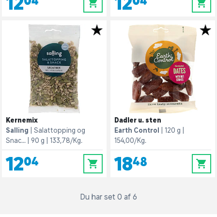
12,04
12,04
0
0
Kernemix
Dadler u. sten
Salling
Salattopping og
Earth Control
120 g
Snac...
90 g
133,78/Kg.
154,00/Kg.
12,04
18,48
0
0
Du har set 0 af 6