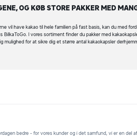
NGENE, OG KØB STORE PAKKER MED MAN
rne vil have kakao til hele familien på fast basis, kan du med ford
s BilkaToGo. I vores sortiment finder du pakker med kakaokapsle
dig mulighed for at sikre dig et større antal kakaokapsler derhjem
erdagen bedre - for vores kunder og i det samfund, vi er en del af