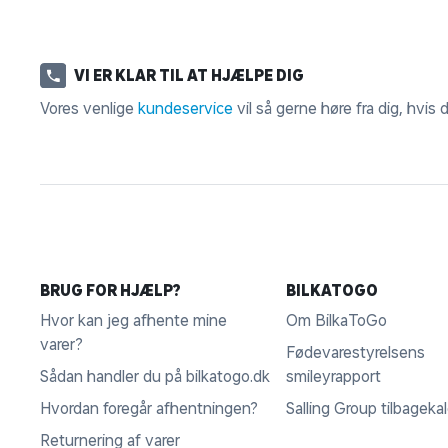
VI ER KLAR TIL AT HJÆLPE DIG
Vores venlige
kundeservice
vil så gerne høre fra dig, hvis
BRUG FOR HJÆLP?
BILKATOGO
Hvor kan jeg afhente mine
Om BilkaToGo
varer?
Fødevarestyrelsens
Sådan handler du på bilkatogo.dk
smileyrapport
Hvordan foregår afhentningen?
Salling Group tilbageka
Returnering af varer