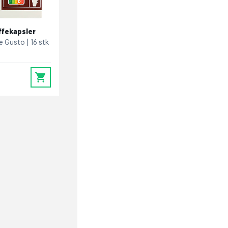
ffekapsler
e Gusto
16 stk
0