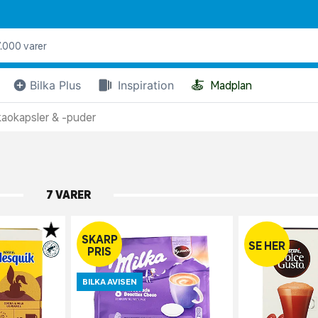
🍝
Bilka Plus
Inspiration
Madplan
aokapsler & -puder
7 VARER
SKARP
SE HER
PRIS
BILKA AVISEN