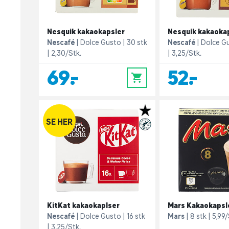
Nesquik kakaokapsler
Nesquik kakaoka
Nescafé
Dolce Gusto
30 stk
Nescafé
Dolce G
2,30/Stk.
3,25/Stk.
69,-
52,-
0
SE HER
KitKat kakaokaplser
Mars Kakaokapsl
Nescafé
Dolce Gusto
16 stk
Mars
8 stk
5,99/
3,25/Stk.