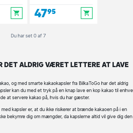
47,95
0
0
Du har set 0 af 7
 DET ALDRIG VÆRET LETTERE AT LAVE
akao, og med smarte kakaokapsler fra BilkaToGo har det aldrig
apsler kan du med et tryk på en knap lave en kop kakao til enhve
de at servere kakao på, hvis du har gæster.
 med kapsler er, at du ikke risikerer at brænde kakaoen på i en
ikke bekymre dig om mængder, da kapslerne altid vil give dig den