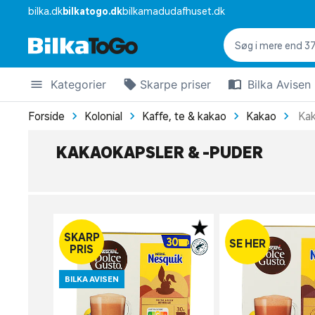
bilka.dk
bilkatogo.dk
bilkamadudafhuset.dk
Kategorier
Skarpe priser
Bilka Avisen
Forside
Kolonial
Kaffe, te & kakao
Kakao
Kak
KAKAOKAPSLER & -PUDER
SKARP
SE HER
PRIS
BILKA AVISEN