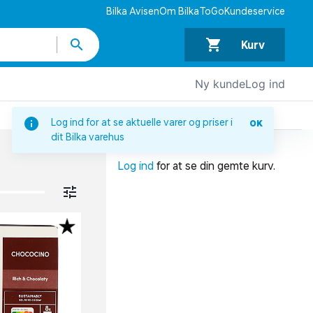
Bilka Avisen
Om BilkaToGo
Kundeservice
Kurv
Ny kunde
Log ind
DIN INDKØBSKURV
Log ind for at se aktuelle varer og priser i
OK
dit Bilka varehus
Din indkøbskurv er tom.
Log ind
for at se din gemte kurv.