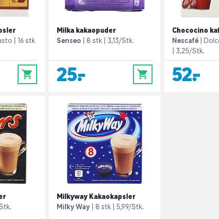
psler
Milka kakaopuder
Chococino ka
usto
16 stk
Senseo
8 stk
3,13/Stk.
Nescafé
Dolc
3,25/Stk.
25,-
52,-
0
0
er
Milkyway Kakaokapsler
Stk.
Milky Way
8 stk
5,99/Stk.