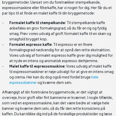
bryggemetoder. Uanset om du foretrækker stempelkande,
espressomaskine eller filterkaffe, har vi noget for dig. Her får du et
par tips til at finde en malet kaffe til din bryggemetode:
Formalet kaffe til stempelkande:
Til stempelkande kaffe
anbefales en grov formalingsgrad, så du får en rig og fyldig
smag. Prøv vores udvalg af groft formalet kaffe til en skøn og
smagfuld brygget kop.
Formalet espresso kaffe:
Til espresso er en finere
formalingsgrad nødvendig for at opnå den rette ekstraktion.
Vores udvalg af formalet espresso kaffe giver dig mulighed for
at nyde en intens og aromatisk espresso derhjemme.
Malet kaffe til espressomaskine:
Vores udvalg af malet kaffe
til espressomaskiner er nøje udvalgt for at give en intens smag
og crema. Her kan du dog også med fordel bruge
hele
espressobønner
og kværne dem selv.
Afhængigt af din foretrukne bryggemetode, er det vigtigt at
overveje, hvor groft eller fint bønnerne er kværnet. I nogle tilfælde,
som ved en espressomaskine, kan det være bedre at vælge hele
bønner og kværne dem selv, så du får den rette konsistens på
kaffen. Du kan klikke dig ind på de forskellige produktsider og læse