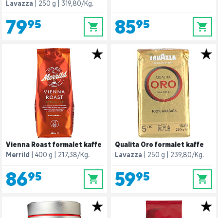
Lavazza
250 g
319,80/Kg.
79,95
85,95
0
0
Vienna Roast formalet kaffe
Qualita Oro formalet kaffe
Merrild
400 g
217,38/Kg.
Lavazza
250 g
239,80/Kg.
86,95
59,95
0
0