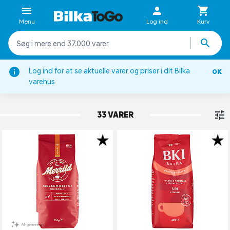
Menu
Log ind
Kurv
Log ind for at se aktuelle varer og priser i dit Bilka
OK
Kaffe
varehus
FORMALET KAFFE
33 VARER