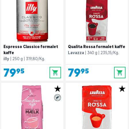
Espresso Classico formalet
Qualita Rossa formalet kaffe
kaffe
Lavazza
340 g
235,15/Kg.
illy
250 g
319,80/Kg.
79,95
79,95
0
0