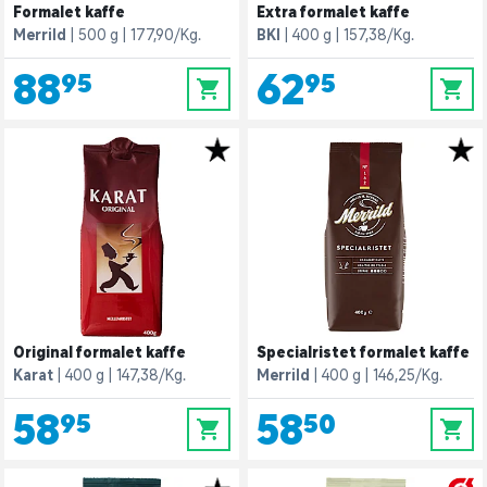
Formalet kaffe
Extra formalet kaffe
Merrild
500 g
177,90/Kg.
BKI
400 g
157,38/Kg.
88,95
62,95
0
0
Original formalet kaffe
Specialristet formalet kaffe
Karat
400 g
147,38/Kg.
Merrild
400 g
146,25/Kg.
58,95
58,50
0
0