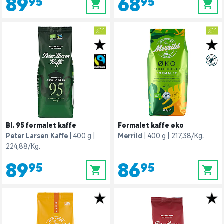
89,95
68,95
0
0
Bl. 95 formalet kaffe
Formalet kaffe øko
Peter Larsen Kaffe
400 g
Merrild
400 g
217,38/Kg.
224,88/Kg.
89,95
86,95
0
0