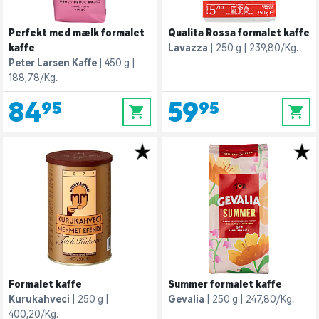
Perfekt med mælk formalet
Qualita Rossa formalet kaffe
kaffe
Lavazza
250 g
239,80/Kg.
Peter Larsen Kaffe
450 g
188,78/Kg.
84,95
59,95
0
0
Formalet kaffe
Summer formalet kaffe
Kurukahveci
250 g
Gevalia
250 g
247,80/Kg.
400,20/Kg.