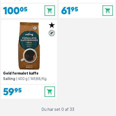
100,05
61,95
0
0
Gold formalet kaffe
Salling
400 g
149,88/Kg.
59,95
0
Du har set 0 af 33