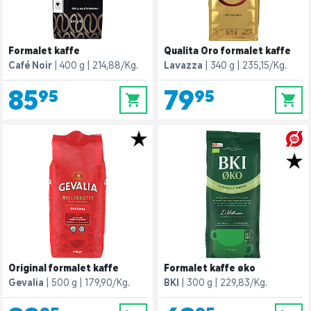
Formalet kaffe
Qualita Oro formalet kaffe
Café Noir
400 g
214,88/Kg.
Lavazza
340 g
235,15/Kg.
85,95
79,95
0
0
Original formalet kaffe
Formalet kaffe øko
Gevalia
500 g
179,90/Kg.
BKI
300 g
229,83/Kg.