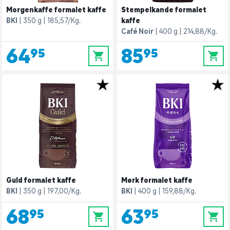
Morgenkaffe formalet kaffe
Stempelkande formalet
BKI
350 g
185,57/Kg.
kaffe
Café Noir
400 g
214,88/Kg.
64,95
85,95
0
0
Guld formalet kaffe
Mørk formalet kaffe
BKI
350 g
197,00/Kg.
BKI
400 g
159,88/Kg.
68,95
63,95
0
0