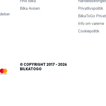
Find Bilka
Handelsbetingel
Bilka Avisen
Privatlivspolitik
ldelser
BilkaToGo Privatl
Info om varerne
Cookiepolitik
© COPYRIGHT 2017 - 2026
BILKATOGO