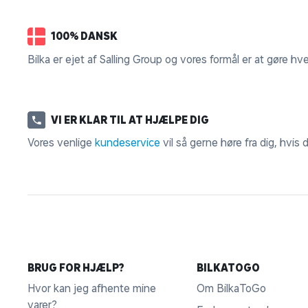
100% DANSK
Bilka er ejet af Salling Group og vores formål er at gøre hv
VI ER KLAR TIL AT HJÆLPE DIG
Vores venlige
kundeservice
vil så gerne høre fra dig, hvis
BRUG FOR HJÆLP?
BILKATOGO
Hvor kan jeg afhente mine
Om BilkaToGo
varer?