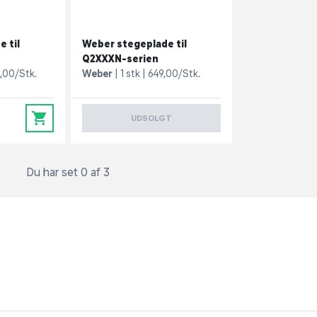
 til
Weber stegeplade til
Q2XXXN-serien
9,00/Stk.
Weber
1 stk
649,00/Stk.
0
UDSOLGT
Du har set 0 af 3