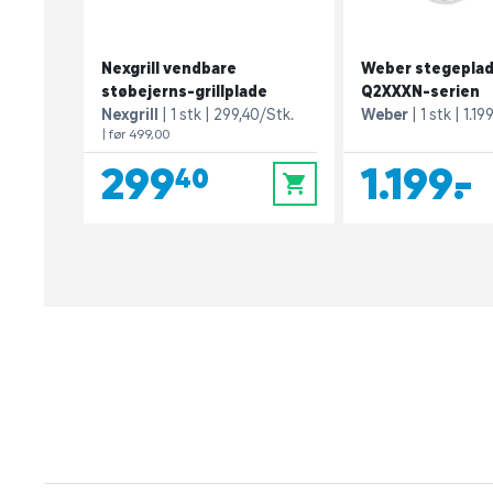
Nexgrill vendbare
Weber stegeplade
støbejerns-grillplade
Q2XXXN-serien
Nexgrill
1 stk
299,40/Stk.
Weber
1 stk
1.19
| før 499,00
299,40
1.199,-
0