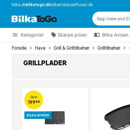
bilka.dk
bilkatogo.dk
bilkamadudafhuset.dk
Kategorier
Skarpe priser
Bilka Avisen
Forside
Have
Grill & Grilltilbehør
Grilltilbehør
GRILLPLADER
Spar
199,60
BILKA AVISEN