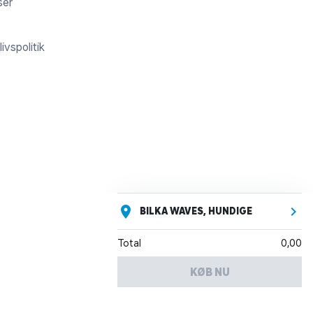
ser
ivspolitik
BILKA WAVES, HUNDIGE
Total
0,00
KØB NU