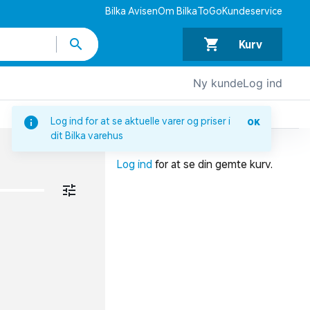
Bilka Avisen
Om BilkaToGo
Kundeservice
Kurv
Ny kunde
Log ind
DIN INDKØBSKURV
Log ind for at se aktuelle varer og priser i
OK
dit Bilka varehus
Din indkøbskurv er tom.
Log ind
for at se din gemte kurv.