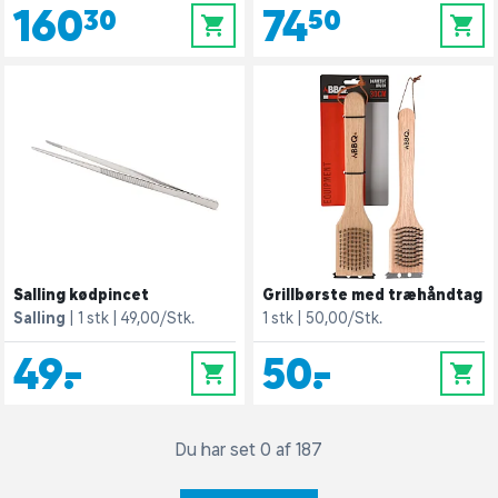
160,30
74,50
0
0
Salling kødpincet
Grillbørste med træhåndtag
Salling
1 stk
49,00/Stk.
1 stk
50,00/Stk.
49,-
50,-
0
0
Du har set 0 af 187