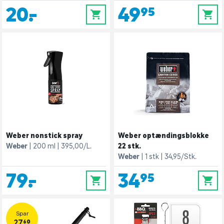
20,-
49,95
0
0
Weber nonstick spray
Weber optændingsblokke
Weber
200 ml
395,00/L.
22 stk.
Weber
1 stk
34,95/Stk.
79,-
34,95
0
0
Spar
27,60