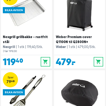
BILKA AVISEN
Nexgrill grillbakke - rustfrit
Weber Premium cover
stål
Q1100N til Q2800N+
Nexgrill
1 stk
119,40/Stk.
Weber
1 stk
479,00/Stk.
| før 199,00
119,40
479,-
0
0
Spar
79,60
BILKA AVISEN