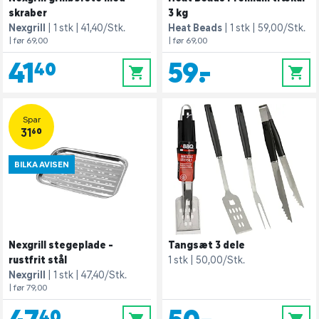
skraber
3 kg
Nexgrill
1 stk
41,40/Stk.
Heat Beads
1 stk
59,00/Stk.
| før 69,00
| før 69,00
41,40
59,-
0
0
Spar
31,60
BILKA AVISEN
Nexgrill stegeplade -
Tangsæt 3 dele
rustfrit stål
1 stk
50,00/Stk.
Nexgrill
1 stk
47,40/Stk.
| før 79,00