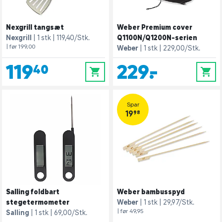
Nexgrill tangsæt
Weber Premium cover
Nexgrill
1 stk
119,40/Stk.
Q1100N/Q1200N-serien
| før 199,00
Weber
1 stk
229,00/Stk.
119,40
229,-
0
0
Spar
19,98
Salling foldbart
Weber bambusspyd
stegetermometer
Weber
1 stk
29,97/Stk.
| før 49,95
Salling
1 stk
69,00/Stk.