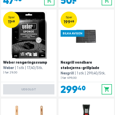
47,40
50,-
0
0
Spar
Spar
11,60
199,60
BILKA AVISEN
Weber rengøringssvamp
Nexgrill vendbare
Weber
1 stk
17,40/Stk.
støbejerns-grillplade
| før 29,00
Nexgrill
1 stk
299,40/Stk.
| før 499,00
299,40
0
UDSOLGT