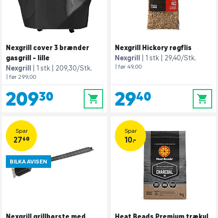
Nexgrill cover 3 brænder
Nexgrill Hickory røgflis
gasgrill - lille
Nexgrill
1 stk
29,40/Stk.
| før 49,00
Nexgrill
1 stk
209,30/Stk.
| før 299,00
209,30
29,40
0
0
Spar
Spar
27,60
10.-
BILKA AVISEN
Nexgrill grillbørste med
Heat Beads Premium trækul