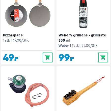
Pizzaspade
Weber® grillrens - grillriste
1 stk
49,00/Stk.
300 ml
Weber
1 stk
99,00/Stk.
49,-
99,-
0
0