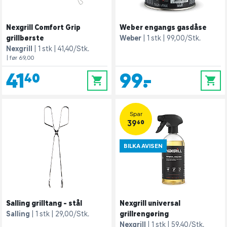
Nexgrill Comfort Grip
Weber engangs gasdåse
grillbørste
Weber
1 stk
99,00/Stk.
Nexgrill
1 stk
41,40/Stk.
| før 69,00
41,40
99,-
0
0
Spar
39,60
BILKA AVISEN
Salling grilltang - stål
Nexgrill universal
Salling
1 stk
29,00/Stk.
grillrengøring
Nexgrill
1 stk
59,40/Stk.