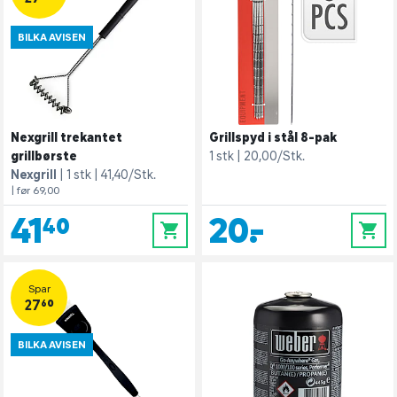
BILKA AVISEN
Nexgrill trekantet
Grillspyd i stål 8-pak
grillbørste
1 stk
20,00/Stk.
Nexgrill
1 stk
41,40/Stk.
| før 69,00
41,40
20,-
0
0
Spar
27,60
BILKA AVISEN