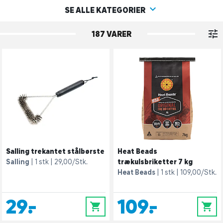
SE ALLE KATEGORIER
187 VARER
Salling trekantet stålbørste
Heat Beads
Salling
1 stk
29,00/Stk.
trækulsbriketter 7 kg
Heat Beads
1 stk
109,00/Stk.
29,-
109,-
0
0