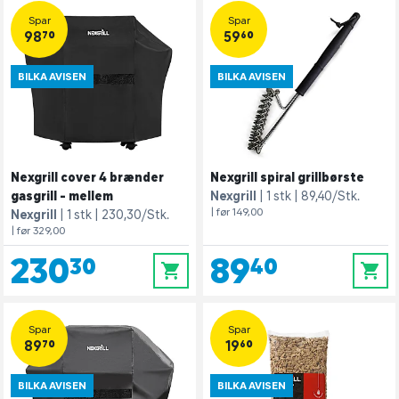
Spar
Spar
98,70
59,60
BILKA AVISEN
BILKA AVISEN
Nexgrill cover 4 brænder
Nexgrill spiral grillbørste
gasgrill - mellem
Nexgrill
1 stk
89,40/Stk.
| før 149,00
Nexgrill
1 stk
230,30/Stk.
| før 329,00
230,30
89,40
0
0
Spar
Spar
89,70
19,60
BILKA AVISEN
BILKA AVISEN