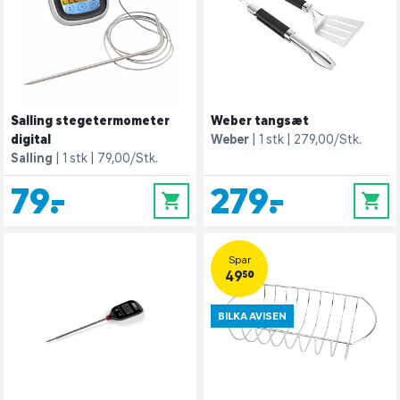
Salling stegetermometer
Weber tangsæt
digital
Weber
1 stk
279,00/Stk.
Salling
1 stk
79,00/Stk.
79,-
279,-
0
0
Spar
49,50
BILKA AVISEN