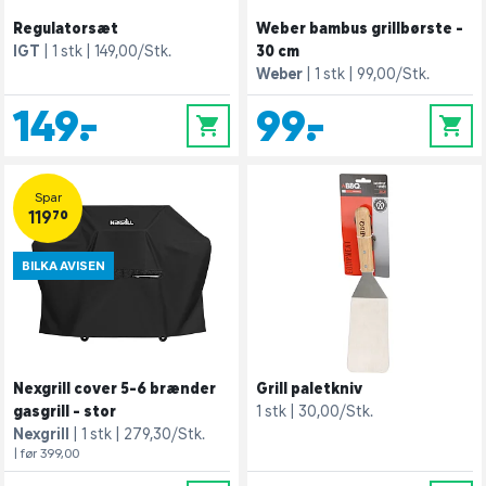
Regulatorsæt
Weber bambus grillbørste -
IGT
1 stk
149,00/Stk.
30 cm
Weber
1 stk
99,00/Stk.
149,-
99,-
0
0
Spar
119,70
BILKA AVISEN
Nexgrill cover 5-6 brænder
Grill paletkniv
gasgrill - stor
1 stk
30,00/Stk.
Nexgrill
1 stk
279,30/Stk.
| før 399,00