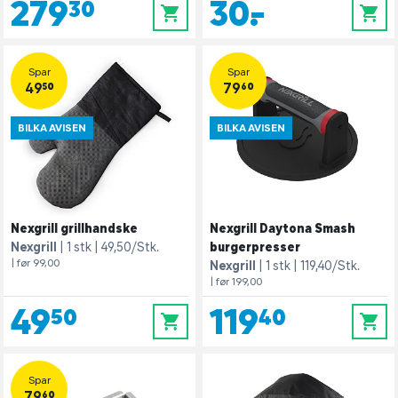
279,30
30,-
0
0
Spar
Spar
49,50
79,60
BILKA AVISEN
BILKA AVISEN
Nexgrill grillhandske
Nexgrill Daytona Smash
Nexgrill
1 stk
49,50/Stk.
burgerpresser
| før 99,00
Nexgrill
1 stk
119,40/Stk.
| før 199,00
49,50
119,40
0
0
Spar
79,60