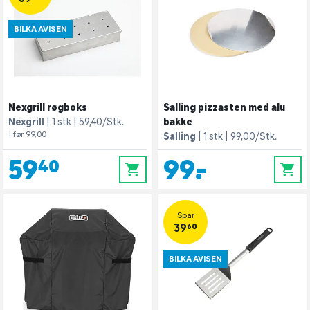
BILKA AVISEN
Nexgrill røgboks
Salling pizzasten med alu
Nexgrill
1 stk
59,40/Stk.
bakke
| før 99,00
Salling
1 stk
99,00/Stk.
59,40
99,-
0
0
Spar
39,60
BILKA AVISEN