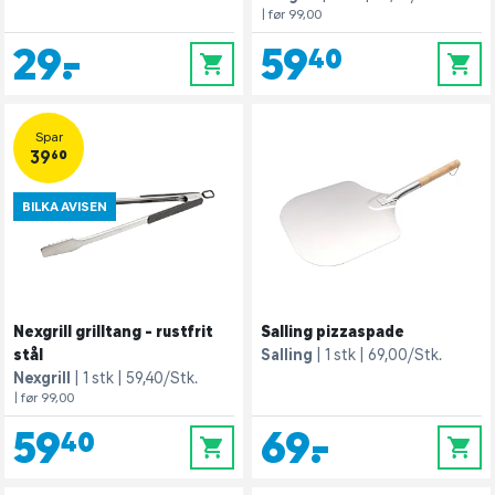
| før 99,00
29,-
59,40
0
0
Spar
39,60
BILKA AVISEN
Nexgrill grilltang - rustfrit
Salling pizzaspade
stål
Salling
1 stk
69,00/Stk.
Nexgrill
1 stk
59,40/Stk.
| før 99,00
59,40
69,-
0
0