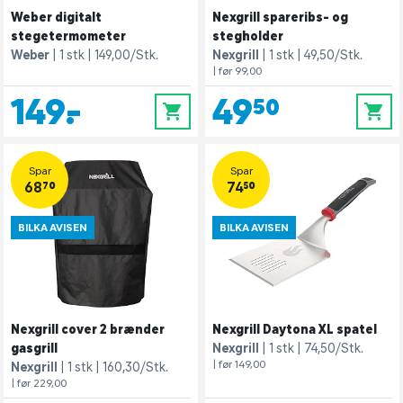
Weber digitalt
Nexgrill spareribs- og
stegetermometer
stegholder
Weber
1 stk
149,00/Stk.
Nexgrill
1 stk
49,50/Stk.
| før 99,00
149,-
49,50
0
0
Spar
Spar
68,70
74,50
BILKA AVISEN
BILKA AVISEN
Nexgrill cover 2 brænder
Nexgrill Daytona XL spatel
gasgrill
Nexgrill
1 stk
74,50/Stk.
| før 149,00
Nexgrill
1 stk
160,30/Stk.
| før 229,00