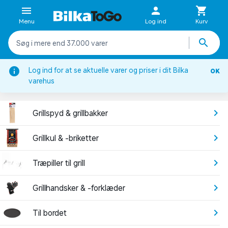
Menu
Log ind
Kurv
Log ind for at se aktuelle varer og priser i dit Bilka
OK
Grill & Grilltilbehør
varehus
GRILLTILBEHØR
Grillspyd & grillbakker
Grillkul & -briketter
Træpiller til grill
Grillhandsker & -forklæder
Til bordet