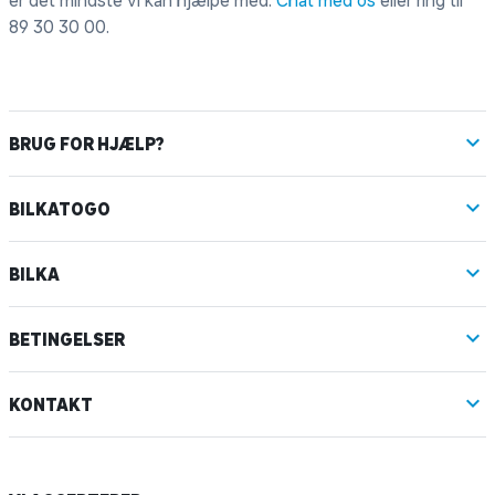
er det mindste vi kan hjælpe med.
Chat med os
eller ring til
89 30 30 00
.
BRUG FOR HJÆLP?
BILKATOGO
BILKA
BETINGELSER
KONTAKT