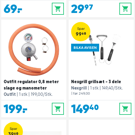
69,-
29,97
0
0
Spar
99,60
BILKA AVISEN
Outfit regulator 0,8 meter
Nexgrill grillsæt - 3 dele
slage og manometer
Nexgrill
1 stk
149,40/Stk.
| før 249,00
Outfit
1 stk
199,00/Stk.
199,-
149,40
0
0
Spar
39,60