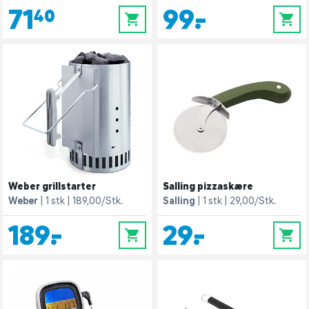
71,40
99,-
0
0
Weber grillstarter
Salling pizzaskære
Weber
1 stk
189,00/Stk.
Salling
1 stk
29,00/Stk.
189,-
29,-
0
0