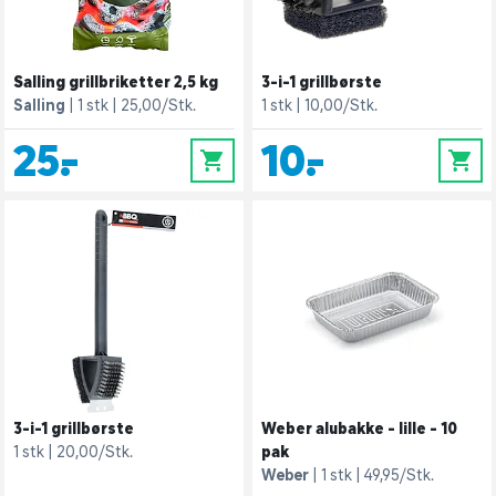
Salling grillbriketter 2,5 kg
3-i-1 grillbørste
Salling
1 stk
25,00/Stk.
1 stk
10,00/Stk.
25,-
10,-
0
0
3-i-1 grillbørste
Weber alubakke - lille - 10
1 stk
20,00/Stk.
pak
Weber
1 stk
49,95/Stk.