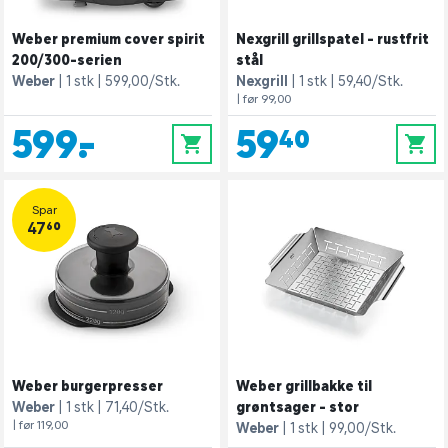
Weber premium cover spirit
Nexgrill grillspatel - rustfrit
200/300-serien
stål
Weber
1 stk
599,00/Stk.
Nexgrill
1 stk
59,40/Stk.
| før 99,00
599,-
59,40
0
0
Spar
47,60
Weber burgerpresser
Weber grillbakke til
Weber
1 stk
71,40/Stk.
grøntsager - stor
| før 119,00
Weber
1 stk
99,00/Stk.