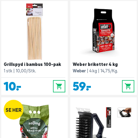
Grillspyd i bambus 100-pak
Weber briketter 4 kg
1 stk
10,00/Stk.
Weber
4 kg
14,75/Kg.
10,-
59,-
0
0
SE HER