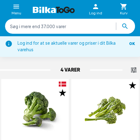
Menu
Log ind
Kurv
Log ind for at se aktuelle varer og priser i dit Bilka
OK
Salat, kål & broccoli
varehus
BROCCOLI
4 VARER