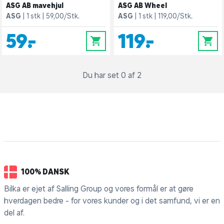
ASG AB mavehjul
ASG AB Wheel
ASG
1 stk
59,00/Stk.
ASG
1 stk
119,00/Stk.
59,-
119,-
0
0
Du har set 0 af 2
100% DANSK
Bilka er ejet af Salling Group og vores formål er at gøre
hverdagen bedre - for vores kunder og i det samfund, vi er en
del af.