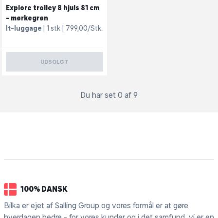
Explore trolley 8 hjuls 81 cm
- mørkegrøn
It-luggage
1 stk
799,00/Stk.
UDSOLGT
Du har set 0 af 9
100% DANSK
Bilka er ejet af Salling Group og vores formål er at gøre
hverdagen bedre - for vores kunder og i det samfund, vi er en