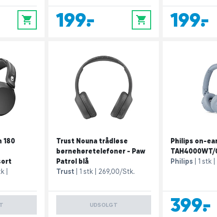
199,-
199,-
0
0
 180
Trust Nouna trådløse
Philips on-ea
børnehøretelefoner - Paw
TAH4000WT/00
sort
Patrol blå
Philips
1 stk
tk
Trust
1 stk
269,00/Stk.
399,-
T
UDSOLGT