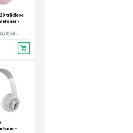
0 trådløse
lefoner -
49,00/Stk.
0
e
efoner -