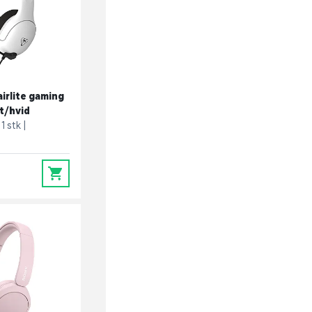
airlite gaming
t/hvid
1 stk
0