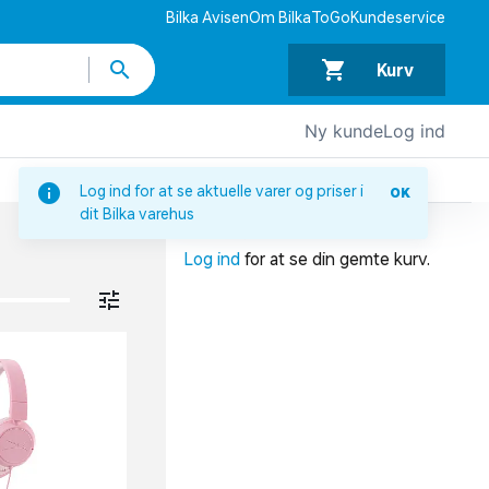
Bilka Avisen
Om BilkaToGo
Kundeservice
Kurv
Ny kunde
Log ind
DIN INDKØBSKURV
Log ind for at se aktuelle varer og priser i
OK
dit Bilka varehus
Din indkøbskurv er tom.
Log ind
for at se din gemte kurv.