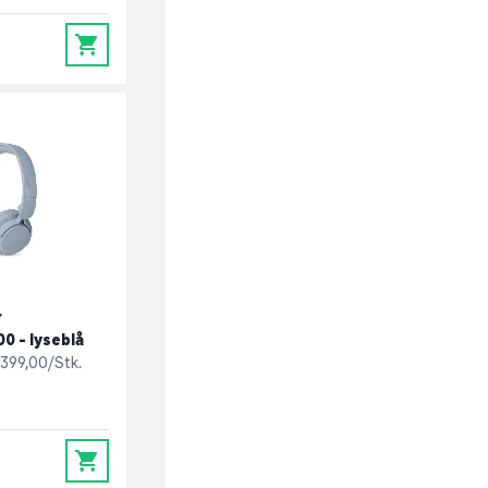
0
r
 - lyseblå
399,00/Stk.
0