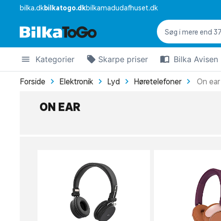
bilka.dk
bilkatogo.dk
bilkamadudafhuset.dk
Kategorier
Skarpe priser
Bilka Avisen
Forside
Elektronik
Lyd
Høretelefoner
On ear
ON EAR