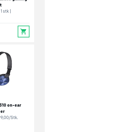
t
1 stk
0
10 on-ear
er
99,00/Stk.