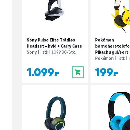
Sony Pulse Elite Trådløs
Pokémon
Headset - hvid + Carry Case
børnehøretelefo
Sony
1 stk
1.099,00/Stk.
Pikachu gul/sort
Pokémon
1 stk
1.099,-
199,-
0