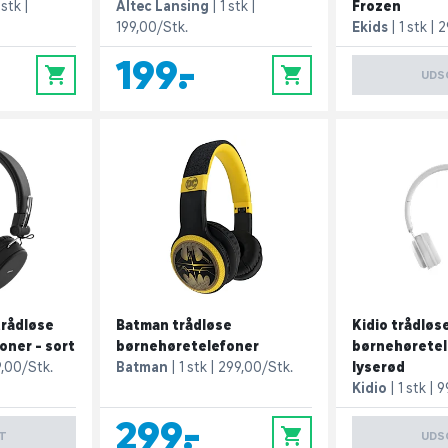
 stk
Altec Lansing
1 stk
Frozen
199,00/Stk.
Ekids
1 stk
2
199,-
0
0
UDS
rådløse
Batman trådløse
Kidio trådløs
oner - sort
børnehøretelefoner
børnehøretel
9,00/Stk.
Batman
1 stk
299,00/Stk.
lyserød
Kidio
1 stk
9
299,-
0
T
UDS