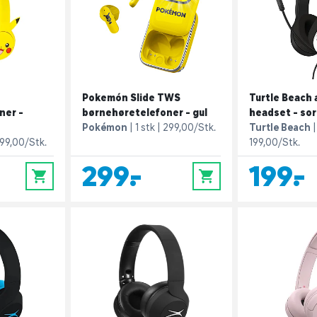
Pokemón Slide TWS
Turtle Beach 
ner -
børnehøretelefoner - gul
headset - sor
Pokémon
1 stk
299,00/Stk.
Turtle Beach
199,00/Stk.
199,00/Stk.
299,-
199,-
0
0