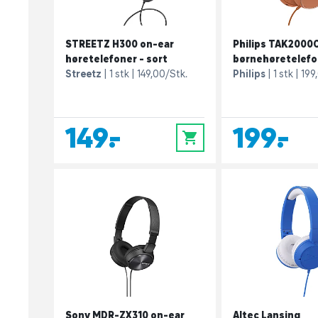
STREETZ H300 on-ear
Philips TAK2000
høretelefoner - sort
børnehøretelefone
Streetz
1 stk
149,00/Stk.
Philips
1 stk
199
149,-
199,-
0
Sony MDR-ZX310 on-ear
Altec Lansing