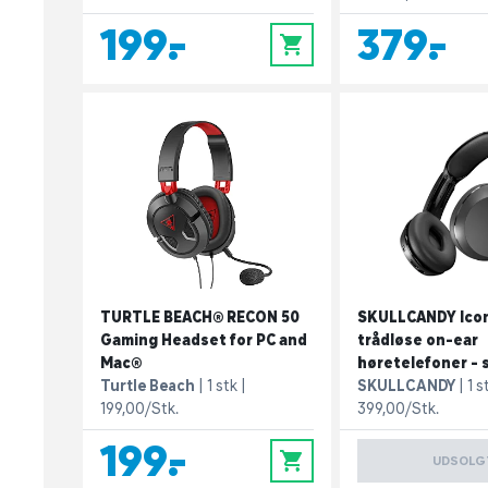
199,-
379,-
0
TURTLE BEACH® RECON 50
SKULLCANDY Icon
Gaming Headset for PC and
trådløse on-ear
Mac®
høretelefoner - 
Turtle Beach
1 stk
SKULLCANDY
1 s
199,00/Stk.
399,00/Stk.
199,-
0
UDSOLG