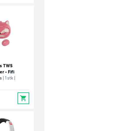
ws TWS
r - Fifi
s
1 stk
0