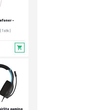
efoner -
1 stk
0
airlite gaming