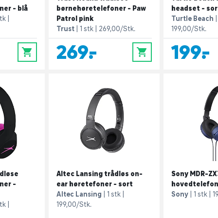
er - blå
børnehøretelefoner - Paw
headset - sor
stk
Patrol pink
Turtle Beach
Trust
1 stk
269,00/Stk.
199,00/Stk.
269,-
199,-
0
0
ådløse
Altec Lansing trådløs on-
Sony MDR-ZX3
ner -
ear høretefoner - sort
hovedtelefon
Altec Lansing
1 stk
Sony
1 stk
1
stk
199,00/Stk.