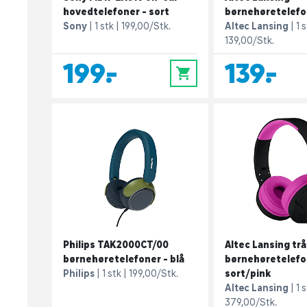
hovedtelefoner - sort
børnehøretelefon
Sony
1 stk
199,00/Stk.
Altec Lansing
1 
139,00/Stk.
199,-
139,-
0
Philips TAK2000CT/00
Altec Lansing tr
børnehøretelefoner - blå
børnehøretelefo
Philips
1 stk
199,00/Stk.
sort/pink
Altec Lansing
1 
379,00/Stk.