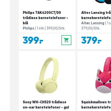
Philips TAK4200CT/00
Altec Lansing tr
trådløse børnetelefoner -
børnehøretelefon
blå
Altec Lansing
1 
Philips
1 stk
399,00/Stk.
379,00/Stk.
399,-
379,-
0
Sony WH-CH520 trådløse
Squishmallows t
on-ear høretelefoner - gul
børnehøretelefon