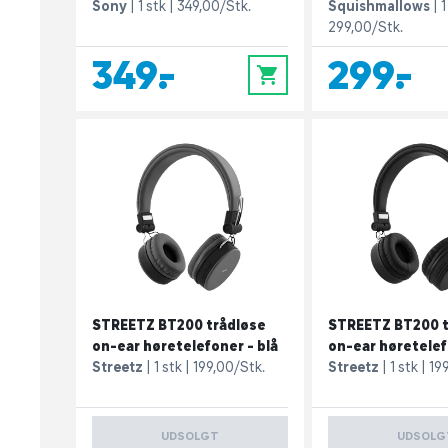
Sony
1 stk
349,00/Stk.
Squishmallows
1
299,00/Stk.
349,-
299,-
0
STREETZ BT200 trådløse
STREETZ BT200 t
on-ear høretelefoner - blå
on-ear høretelef
Streetz
1 stk
199,00/Stk.
Streetz
1 stk
19
UDSOLGT
UDSOLG