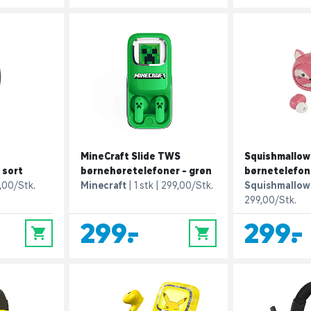
MineCraft Slide TWS
Squishmallo
 sort
børnehøretelefoner - grøn
børnetelefone
,00/Stk.
Minecraft
1 stk
299,00/Stk.
Squishmallow
299,00/Stk.
299,-
299,-
0
0