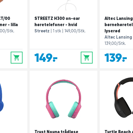
CT/00
STREETZ H300 on-ear
Altec Lansing
r - lilla
høretelefoner - hvid
børnehøretel
,00/Stk.
Streetz
1 stk
149,00/Stk.
lyserød
Altec Lansing
139,00/Stk.
149,-
139,-
0
0
Trust Nouna trådløse
Turtle Beach 