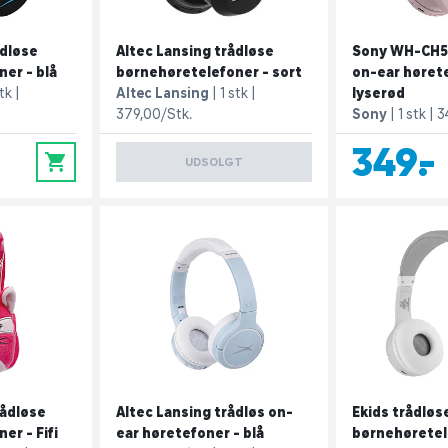
ådløse
Altec Lansing trådløse
Sony WH-CH52
er - blå
børnehøretelefoner - sort
on-ear hørete
stk
Altec Lansing
1 stk
lyserød
379,00/Stk.
Sony
1 stk
3
349,-
0
UDSOLGT
rådløse
Altec Lansing trådløs on-
Ekids trådløs
er - Fifi
ear høretefoner - blå
børnehøretel