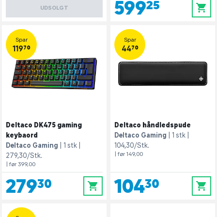
599,25
0
UDSOLGT
Spar
Spar
119,70
44,70
Deltaco DK475 gaming
Deltaco håndledspude
keybaord
Deltaco Gaming
1 stk
Deltaco Gaming
1 stk
104,30/Stk.
| før 149,00
279,30/Stk.
| før 399,00
279,30
104,30
0
0