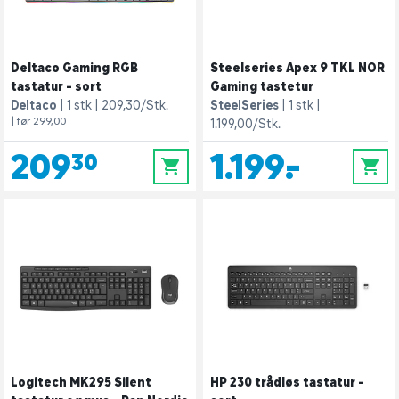
Deltaco Gaming RGB
Steelseries Apex 9 TKL NOR
tastatur - sort
Gaming tastetur
Deltaco
1 stk
209,30/Stk.
SteelSeries
1 stk
| før 299,00
1.199,00/Stk.
209,30
1.199,-
0
0
Logitech MK295 Silent
HP 230 trådløs tastatur -