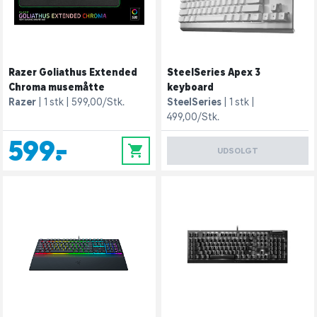
Razer Goliathus Extended
SteelSeries Apex 3
Chroma musemåtte
keyboard
Razer
1 stk
599,00/Stk.
SteelSeries
1 stk
499,00/Stk.
599,-
0
UDSOLGT