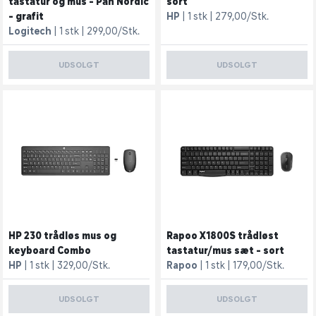
tastatur og mus - Pan Nordic
sort
- grafit
HP
1 stk
279,00/Stk.
Logitech
1 stk
299,00/Stk.
UDSOLGT
UDSOLGT
HP 230 trådløs mus og
Rapoo X1800S trådløst
keyboard Combo
tastatur/mus sæt - sort
HP
1 stk
329,00/Stk.
Rapoo
1 stk
179,00/Stk.
UDSOLGT
UDSOLGT