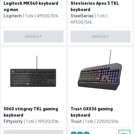
Logitech MK540 keyboard
Steelseries Apex 3 TKL
og mus
keyboard
Logitech
1 stk
499,00/Stk.
SteelSeries
1 stk
499,00/Stk.
UDSOLGT
UDSOLGT
5060 stingray TKL gaming
Trust GX836 gaming
keyboard
keyboard
Fiftysixty
1 stk
199,00/Stk.
Trust
1 stk
229,00/Stk.