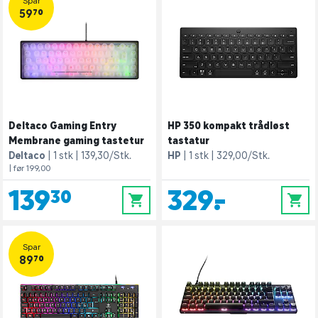
Spar
59,70
Deltaco Gaming Entry
HP 350 kompakt trådløst
Membrane gaming tastetur
tastatur
Deltaco
1 stk
139,30/Stk.
HP
1 stk
329,00/Stk.
| før 199,00
139,30
329,-
0
0
Spar
89,70