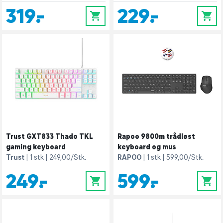
319,-
229,-
0
0
Trust GXT833 Thado TKL
Rapoo 9800m trådløst
gaming keyboard
keyboard og mus
Trust
1 stk
249,00/Stk.
RAPOO
1 stk
599,00/Stk.
249,-
599,-
0
0