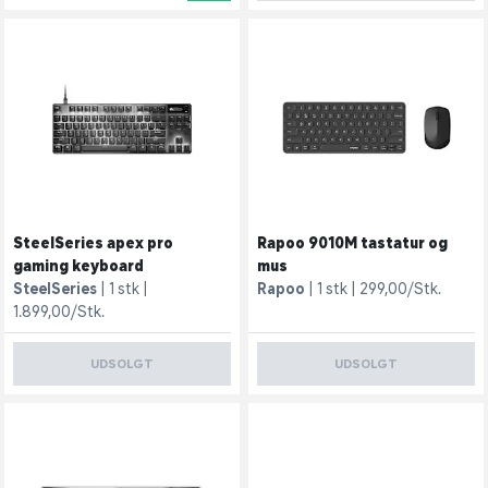
SteelSeries apex pro
Rapoo 9010M tastatur og
gaming keyboard
mus
SteelSeries
1 stk
Rapoo
1 stk
299,00/Stk.
1.899,00/Stk.
UDSOLGT
UDSOLGT