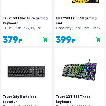
Trust GXT867 Acira gaming
FIFTYSIXTY 5060 gaming
keyboard
sæt
Trust
1 stk
379,00/Stk.
FiftySixty
1 stk
399,00/Stk.
379,-
399,-
0
0
Trust Ody ii trådløst
Trust GXT 833 Thado
tastatur
keyboard