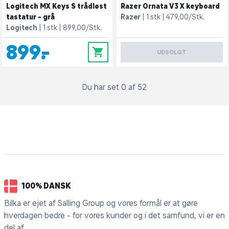
Logitech MX Keys S trådløst
Razer Ornata V3 X keyboard
tastatur - grå
Razer
1 stk
479,00/Stk.
Logitech
1 stk
899,00/Stk.
899,-
0
UDSOLGT
Du har set 0 af 52
100% DANSK
Bilka er ejet af Salling Group og vores formål er at gøre
hverdagen bedre - for vores kunder og i det samfund, vi er en
del af.