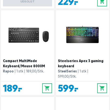
229,-
0
UDSOLGT
Compact MultiMode
Steelseries Apex 3 gaming
Keyboard/Mouse 8000M
keyboard
Rapoo
1 stk
189,00/Stk.
SteelSeries
1 stk
599,00/Stk.
189,-
599,-
0
0