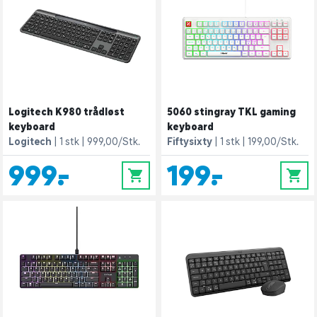
Logitech K980 trådløst
5060 stingray TKL gaming
keyboard
keyboard
Logitech
1 stk
999,00/Stk.
Fiftysixty
1 stk
199,00/Stk.
999,-
199,-
0
0