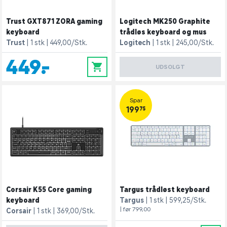
Trust GXT871 ZORA gaming
Logitech MK250 Graphite
keyboard
trådløs keyboard og mus
Trust
1 stk
449,00/Stk.
Logitech
1 stk
245,00/Stk.
449,-
0
UDSOLGT
Spar
199,75
Corsair K55 Core gaming
Targus trådløst keyboard
keyboard
Targus
1 stk
599,25/Stk.
| før 799,00
Corsair
1 stk
369,00/Stk.