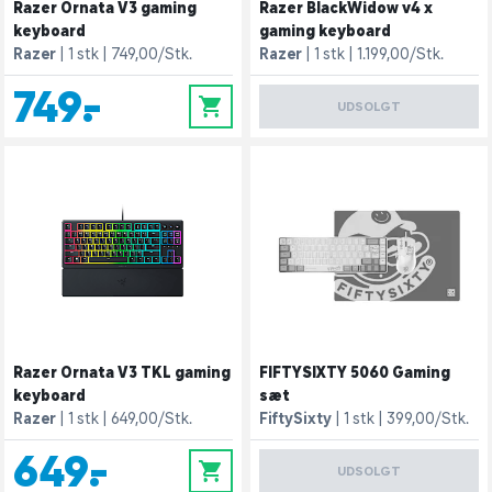
Razer Ornata V3 gaming
Razer BlackWidow v4 x
keyboard
gaming keyboard
Razer
1 stk
749,00/Stk.
Razer
1 stk
1.199,00/Stk.
749,-
0
UDSOLGT
Razer Ornata V3 TKL gaming
FIFTYSIXTY 5060 Gaming
keyboard
sæt
Razer
1 stk
649,00/Stk.
FiftySixty
1 stk
399,00/Stk.
649,-
0
UDSOLGT