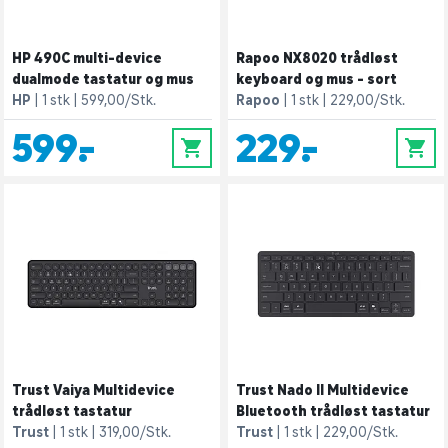
HP 490C multi-device
Rapoo NX8020 trådløst
dualmode tastatur og mus
keyboard og mus - sort
HP
1 stk
599,00/Stk.
Rapoo
1 stk
229,00/Stk.
599,-
229,-
0
0
Trust Vaiya Multidevice
Trust Nado II Multidevice
trådløst tastatur
Bluetooth trådløst tastatur
Trust
1 stk
319,00/Stk.
Trust
1 stk
229,00/Stk.