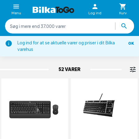
Menu
Log ind
Kurv
Log ind for at se aktuelle varer og priser i dit Bilka
OK
Computertilbehør
varehus
TASTATURER
52 VARER