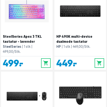
SteelSeries Apex 3 TKL
HP 490K multi-device
tastatur - lavender
dualmode tastatur
SteelSeries
1 stk
HP
1 stk
449,00/Stk.
499,00/Stk.
499,-
449,-
0
0