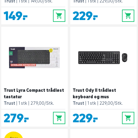
Trust
1 stk
149,00/Stk.
Trust
1 stk
229,00/Stk.
149,-
229,-
0
0
Trust Lyra Compact trådløst
Trust Ody II trådløst
tastatur
keyboard og mus
Trust
1 stk
279,00/Stk.
Trust
1 stk
229,00/Stk.
279,-
229,-
0
0