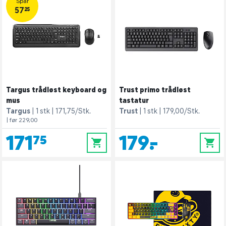
Spar
57,25
Targus trådløst keyboard og
Trust primo trådløst
mus
tastatur
Targus
1 stk
171,75/Stk.
Trust
1 stk
179,00/Stk.
| før 229,00
171,75
179,-
0
0