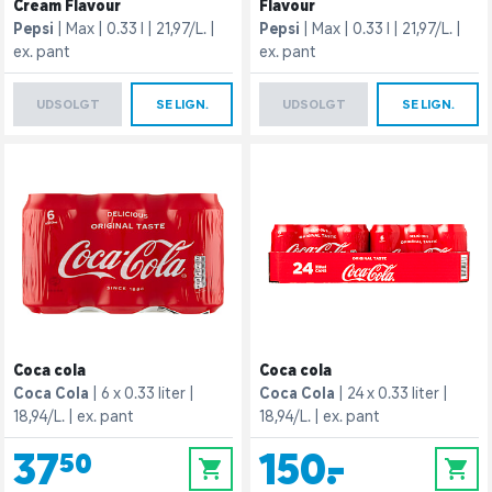
Cream Flavour
Flavour
Pepsi
Max
0.33 l
21,97/L.
Pepsi
Max
0.33 l
21,97/L.
ex. pant
ex. pant
UDSOLGT
SE LIGN.
UDSOLGT
SE LIGN.
Coca cola
Coca cola
Coca Cola
6 x 0.33 liter
Coca Cola
24 x 0.33 liter
18,94/L.
ex. pant
18,94/L.
ex. pant
37,50
150,-
0
0