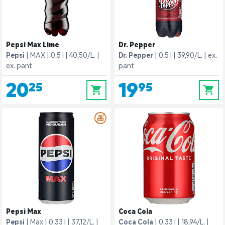
Pepsi Max Lime
Dr. Pepper
Pepsi
MAX
0.5 l
40,50/L.
Dr. Pepper
0.5 l
39,90/L.
ex.
ex. pant
pant
20,25
19,95
0
0
Pepsi Max
Coca Cola
Pepsi
Max
0.33 l
37,12/L.
Coca Cola
0.33 l
18,94/L.