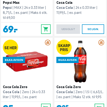
Pepsi Max
Coca Cola
Pepsi
MAX
24 x 0.33 liter
Coca Cola
24 x 0.33 liter
8,71/L.
ex. pant
Maks 6 stk.
11,99/L.
ex. pant
til 69,00
69,-
0
UDSOLGT
SE LIGN.
SKARP
SE HER
PRIS
BILKA AVISEN
BILKA AVISEN
Coca Cola Zero
Coca Cola Zero
Coca Cola
Zero
24 x 0.33
Coca Cola
Zero
1.5 l
6,63/L.
liter
11,99/L.
ex. pant
ex. pant
Maks 12 stk. til 9,95