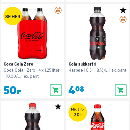
SE HER
Coca Cola Zero
Cola sukkerfri
Coca Cola
Zero
4 x 1.25 liter
Harboe
0.5 l
8,16/L.
ex. pant
10,00/L.
ex. pant
50,-
4,08
0
0
Mix 2 for
30.-