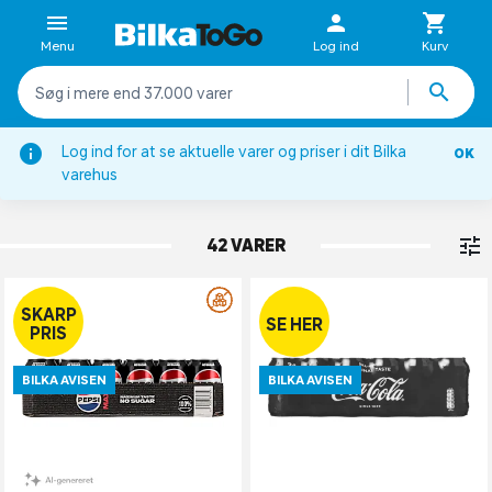
Menu
Log ind
Kurv
Log ind for at se aktuelle varer og priser i dit Bilka
OK
Sodavand
varehus
COLA
42 VARER
SKARP
SE HER
PRIS
BILKA AVISEN
BILKA AVISEN