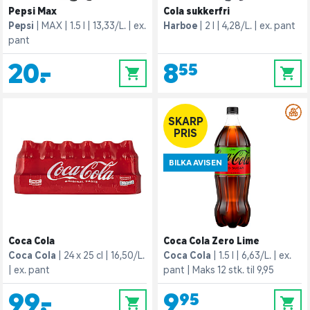
Pepsi Max
Cola sukkerfri
Pepsi
MAX
1.5 l
13,33/L.
ex.
Harboe
2 l
4,28/L.
ex. pant
pant
20,-
8,55
0
0
SKARP
PRIS
BILKA AVISEN
Coca Cola
Coca Cola Zero Lime
Coca Cola
24 x 25 cl
16,50/L.
Coca Cola
1.5 l
6,63/L.
ex.
ex. pant
pant
Maks 12 stk. til 9,95
99,-
9,95
0
0