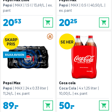
Pepsi Max Lime
Pepsi Max
Pepsi
MAX
1.5 l
13,69/L.
ex.
Pepsi
MAX
0.5 l
40,50/L.
pant
ex. pant
20,53
20,25
0
0
SKARP
SE HER
PRIS
BILKA AVISEN
Pepsi Max
Coca cola
Pepsi
MAX
24 x 0.33 liter
Coca Cola
4 x 1.25 liter
11,24/L.
ex. pant
10,00/L.
ex. pant
89,-
50,-
0
0