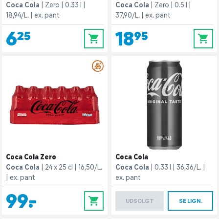
Coca Cola
Zero
0.33 l
Coca Cola
Zero
0.5 l
18,94/L.
ex. pant
37,90/L.
ex. pant
6,25
18,95
0
0
Coca Cola Zero
Coca Cola
Coca Cola
24 x 25 cl
16,50/L.
Coca Cola
0.33 l
36,36/L.
ex. pant
ex. pant
99,-
0
UDSOLGT
SE LIGN.