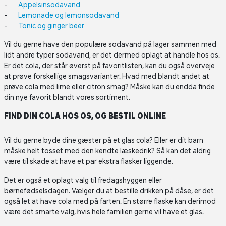
Appelsinsodavand
Lemonade og lemonsodavand
Tonic og ginger beer
Vil du gerne have den populære sodavand på lager sammen med
lidt andre typer sodavand, er det dermed oplagt at handle hos os.
Er det cola, der står øverst på favoritlisten, kan du også overveje
at prøve forskellige smagsvarianter. Hvad med blandt andet at
prøve cola med lime eller citron smag? Måske kan du endda finde
din nye favorit blandt vores sortiment.
FIND DIN COLA HOS OS, OG BESTIL ONLINE
Vil du gerne byde dine gæster på et glas cola? Eller er dit barn
måske helt tosset med den kendte læskedrik? Så kan det aldrig
være til skade at have et par ekstra flasker liggende.
Det er også et oplagt valg til fredagshyggen eller
børnefødselsdagen. Vælger du at bestille drikken på dåse, er det
også let at have cola med på farten. En større flaske kan derimod
være det smarte valg, hvis hele familien gerne vil have et glas.