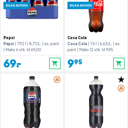
BILKA AVISEN
BILKA AVISEN
Pepsi
Coca Cola
Pepsi
7.92 l
8,71/L.
ex. pant
Coca Cola
1.5 l
6,63/L.
ex.
Maks 6 stk. til 69,00
pant
Maks 12 stk. til 9,95
69,-
9,95
0
0