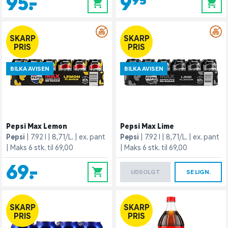
95,-
9,95
0
0
SKARP
SKARP
PRIS
PRIS
BILKA AVISEN
BILKA AVISEN
Pepsi Max Lemon
Pepsi Max Lime
Pepsi
7.92 l
8,71/L.
ex. pant
Pepsi
7.92 l
8,71/L.
ex. pant
Maks 6 stk. til 69,00
Maks 6 stk. til 69,00
69,-
0
UDSOLGT
SE LIGN.
SKARP
SKARP
PRIS
PRIS