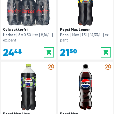
Cola sukkerfri
Pepsi Max Lemon
Harboe
6 x 0.50 liter
8,16/L.
Pepsi
Max
1.5 l
14,33/L.
ex.
ex. pant
pant
24,48
21,50
0
0