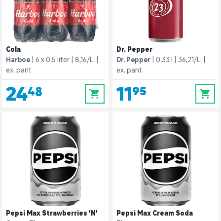
Cola
Dr. Pepper
Harboe
6 x 0.5 liter
8,16/L.
Dr. Pepper
0.33 l
36,21/L.
ex. pant
ex. pant
24,48
11,95
0
0
Pepsi Max Strawberries 'N'
Pepsi Max Cream Soda