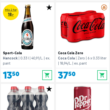
Mix 2 for
18.-
Sport-Cola
Coca Cola Zero
Hancock
0.33 l
40,91/L.
ex.
Coca Cola
Zero
6 x 0.33 liter
pant
18,94/L.
ex. pant
13,50
37,50
0
0