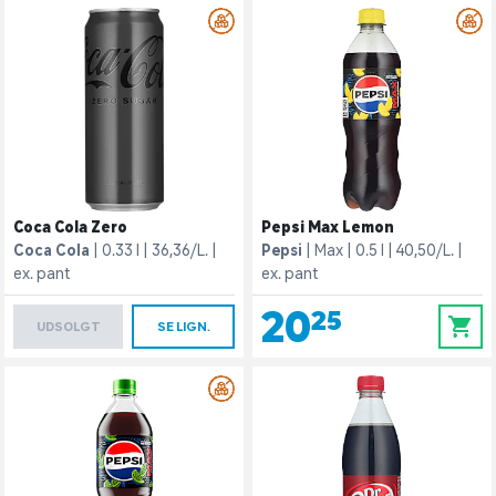
Coca Cola Zero
Pepsi Max Lemon
Coca Cola
0.33 l
36,36/L.
Pepsi
Max
0.5 l
40,50/L.
ex. pant
ex. pant
20,25
0
UDSOLGT
SE LIGN.