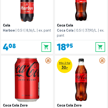
Cola
Coca Cola
Harboe
0.5 l
8,16/L.
ex. pant
Coca Cola
0.5 l
37,90/L.
ex.
pant
4,08
18,95
0
0
Mix 2 for
30.-
Coca Cola Zero
Coca Cola Zero