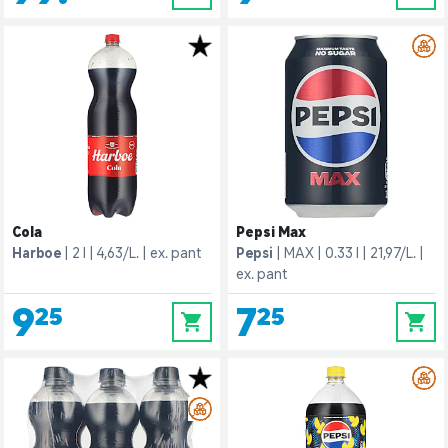
Cola
Pepsi Max
Harboe
2 l
4,63/L.
ex. pant
Pepsi
MAX
0.33 l
21,97/L.
ex. pant
9,25
7,25
0
0