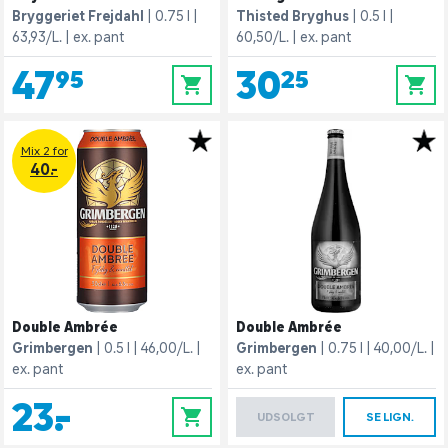
Bryggeriet Frejdahl
0.75 l
Thisted Bryghus
0.5 l
63,93/L.
ex. pant
60,50/L.
ex. pant
47,95
30,25
0
0
Mix 2 for
40.-
Double Ambrée
Double Ambrée
Grimbergen
0.5 l
46,00/L.
Grimbergen
0.75 l
40,00/L.
ex. pant
ex. pant
23,-
0
UDSOLGT
SE LIGN.