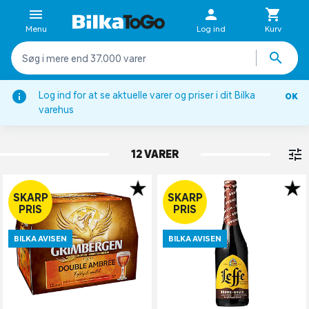
Menu
Log ind
Kurv
Log ind for at se aktuelle varer og priser i dit Bilka
OK
Øl
varehus
MØRK ALE
12 VARER
SKARP
SKARP
PRIS
PRIS
BILKA AVISEN
BILKA AVISEN