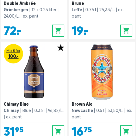
Double Ambrée
Brune
Grimbergen
12 x 0.25 liter
Leffe
0.75 l
25,33/L.
ex.
24,00/L.
ex. pant
pant
72,-
19,-
0
0
Mix 5 for
100.-
Chimay Blue
Brown Ale
Chimay
Blue
0.33 l
96,82/L.
Newcastle
0.5 l
33,50/L.
ex.
ex. pant
pant
31,95
16,75
0
0