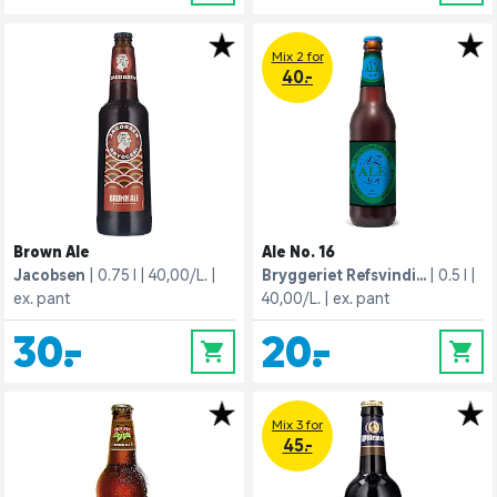
Mix 2 for
40.-
Brown Ale
Ale No. 16
Jacobsen
0.75 l
40,00/L.
Bryggeriet Refsvindi...
0.5 l
ex. pant
40,00/L.
ex. pant
30,-
20,-
0
0
Mix 3 for
45.-