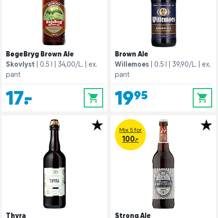
BøgeBryg Brown Ale
Brown Ale
Skovlyst
0.5 l
34,00/L.
ex.
Willemoes
0.5 l
39,90/L.
ex.
pant
pant
17,-
19,95
0
0
Mix 5 for
100.-
Thyra
Strong Ale