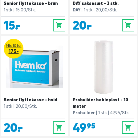
Senior flyttekasse - brun
DAY saksesæt - 3 stk.
1 stk
15,00/Stk.
DAY
1 stk
20,00/Stk.
15,-
20,-
0
0
Mix 10 for
175.-
Senior flyttekasse - hvid
Probuilder bobleplast - 10
1 stk
20,00/Stk.
meter
Probuilder
1 stk
49,95/Stk.
20,-
49,95
0
0