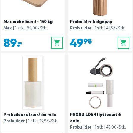
Max møbelhund - 150 kg
Probuilder bølgepap
Max
1 stk
89,00/Stk.
Probuilder
1 stk
49,95/Stk.
89,-
49,95
0
0
Probuilder strækfilm rulle
PROBUILDER flyttesæt 6
Probuilder
1 stk
19,95/Stk.
dele
Probuilder
1 stk
49,00/Stk.