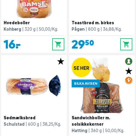
Hvedeboller
Toastbrød m. birkes
Kohberg
320 g
50,00/Kg.
Pågen
800 g
36,88/Kg.
16,-
29,50
0
0
SE HER
BILKA AVISEN
Sødmælksbrød
Sandwichboller m.
Schulstad
600 g
38,25/Kg.
solsikkekerner
Hatting
360 g
50,00/Kg.