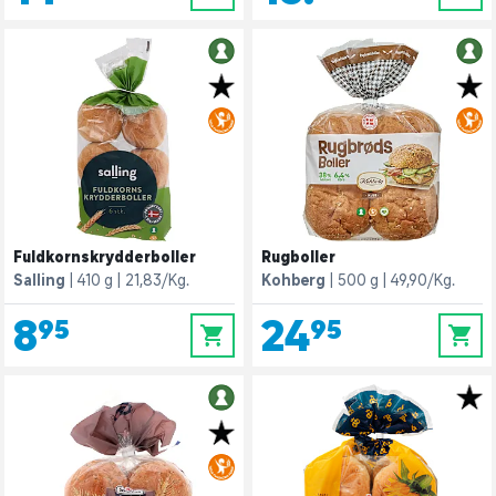
Fuldkornskrydderboller
Rugboller
Salling
410 g
21,83/Kg.
Kohberg
500 g
49,90/Kg.
8,95
24,95
0
0