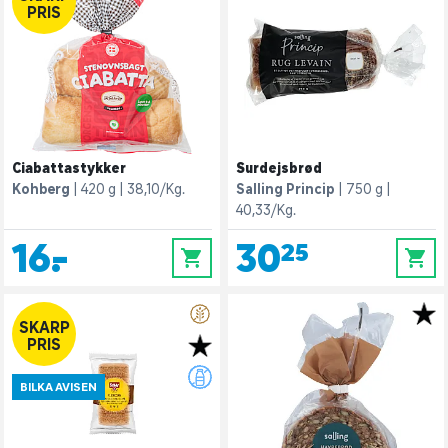
PRIS
Ciabattastykker
Surdejsbrød
Kohberg
420 g
38,10/Kg.
Salling Princip
750 g
40,33/Kg.
16,-
30,25
0
0
SKARP
PRIS
BILKA AVISEN