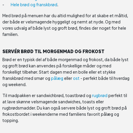
Hele brød og franskbrød
.
Med brød på menuen har du altid mulighed for at skabe et måltid,
der både er velsmagende hyggeligt og nemt at nyde. Og med
vores udvalg af både lyst og groft brød, findes der noget for hele
familien.
SERVÉR BRØD TIL MORGENMAD OG FROKOST
Brød er en typisk del af både morgenmad og frokost, da både lyst
og groft brød kan anvendes på forskellige måder og med
forskelligt tilbehør. Start dagen med en bolle eller et stykke
franskbrød med smør og
pålæg
eller
ost
- perfekt både til hverdag
og weekend.
Til madpakken er sandwichbrød, toastbrød og
rugbrød
perfekt til
at lave skønne velsmagende sandwiches, toasts eller
rugbrødsmadder. Du kan også servere både lyst og groft brød på
frokostbordet i weekenderne med familiens favorit pålæg og
topping.