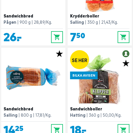
Sandwichbrød
Krydderboller
Pågen
900 g
28,89/Kg.
Salling
350 g
21,43/Kg.
26,-
7,50
0
0
SE HER
BILKA AVISEN
Sandwichbrød
Sandwichboller
Salling
800 g
17,81/Kg.
Hatting
360 g
50,00/Kg.
14,25
18,-
0
0