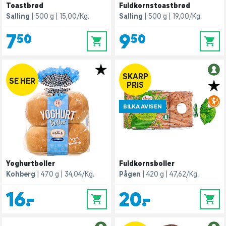
Toastbrød
Fuldkornstoastbrød
Salling
500 g
15,00/Kg.
Salling
500 g
19,00/Kg.
7,50
9,50
0
0
SKARP
SE HER
PRIS
BILKA AVISEN
Yoghurtboller
Fuldkornsboller
Kohberg
470 g
34,04/Kg.
Pågen
420 g
47,62/Kg.
16,-
20,-
0
0