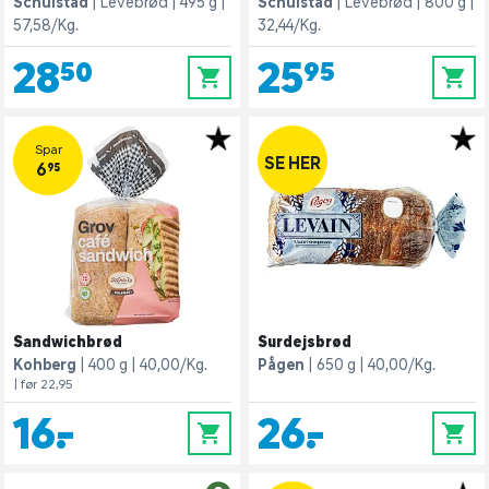
Schulstad
Levebrød
495 g
Schulstad
Levebrød
800 g
57,58/Kg.
32,44/Kg.
28,50
25,95
0
0
Spar
SE HER
6,95
Sandwichbrød
Surdejsbrød
Kohberg
400 g
40,00/Kg.
Pågen
650 g
40,00/Kg.
| før 22,95
16,-
26,-
0
0