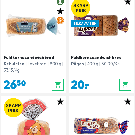
SKARP
PRIS
BILKA AVISEN
Fuldkornssandwichbrød
Fuldkornssandwichbrød
Schulstad
Levebrød
800 g
Pågen
400 g
50,00/Kg.
33,13/Kg.
26,50
20,-
0
0
SKARP
PRIS