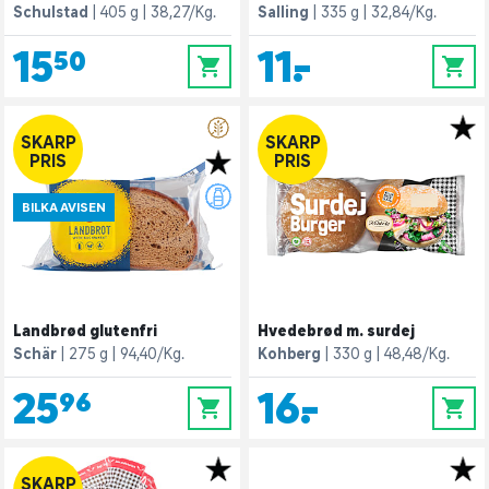
Schulstad
405 g
38,27/Kg.
Salling
335 g
32,84/Kg.
15,50
11,-
0
0
SKARP
SKARP
PRIS
PRIS
BILKA AVISEN
Landbrød glutenfri
Hvedebrød m. surdej
Schär
275 g
94,40/Kg.
Kohberg
330 g
48,48/Kg.
25,96
16,-
0
0
SKARP