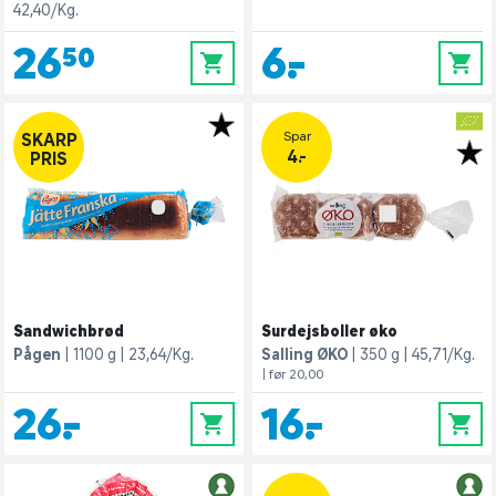
42,40/Kg.
26,50
6,-
0
0
Spar
SKARP
4.-
PRIS
Sandwichbrød
Surdejsboller øko
Pågen
1100 g
23,64/Kg.
Salling ØKO
350 g
45,71/Kg.
| før 20,00
26,-
16,-
0
0