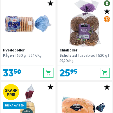
Hvedeboller
Chiaboller
Pågen
630 g
53,17/Kg.
Schulstad
Levebrød
520 g
49,90/Kg.
33,50
25,95
0
0
SKARP
PRIS
BILKA AVISEN