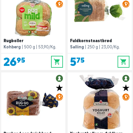
Rugboller
Fuldkornstoastbrød
Kohberg
500 g
53,90/Kg.
Salling
250 g
23,00/Kg.
26,95
5,75
0
0