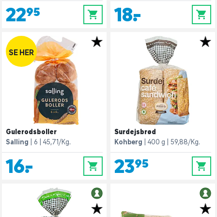
22,95
18,-
0
0
SE HER
Gulerodsboller
Surdejsbrød
Salling
6
45,71/Kg.
Kohberg
400 g
59,88/Kg.
16,-
23,95
0
0