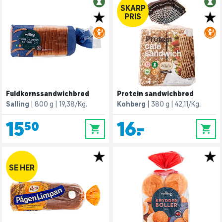
SKARP
PRIS
Fuldkornssandwichbrød
Protein sandwichbrød
Salling
800 g
19,38/Kg.
Kohberg
380 g
42,11/Kg.
15,50
16,-
0
0
SE HER