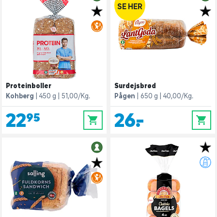
SE HER
Proteinboller
Surdejsbrød
Kohberg
450 g
51,00/Kg.
Pågen
650 g
40,00/Kg.
22,95
26,-
0
0