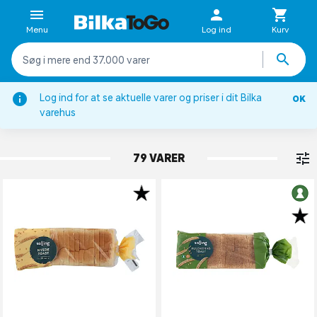
Menu
Log ind
Kurv
Log ind for at se aktuelle varer og priser i dit Bilka
OK
Brød & kager
varehus
LYST & GROFT BRØD
79 VARER