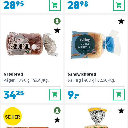
28,95
28,98
0
0
Grødbrød
Sandwichbrød
Pågen
780 g
43,91/Kg.
Salling
400 g
22,50/Kg.
34,25
9,-
0
0
SE HER