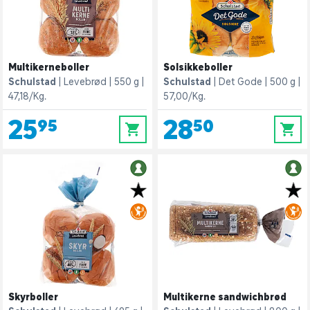
Multikerneboller
Solsikkeboller
Schulstad
Levebrød
550 g
Schulstad
Det Gode
500 g
47,18/Kg.
57,00/Kg.
25,95
28,50
0
0
Skyrboller
Multikerne sandwichbrød