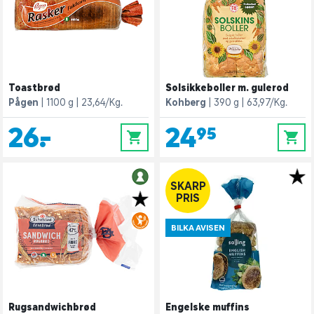
Toastbrød
Solsikkeboller m. gulerod
Pågen
1100 g
23,64/Kg.
Kohberg
390 g
63,97/Kg.
26,-
24,95
0
0
SKARP
PRIS
BILKA AVISEN
Rugsandwichbrød
Engelske muffins