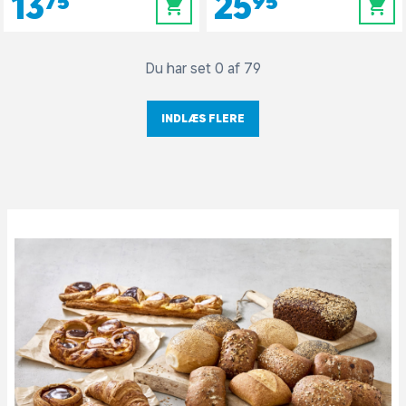
13,75
25,95
0
0
Du har set 0 af 79
INDLÆS FLERE