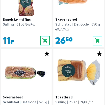
Engelske muffins
Skagensbrød
Salling
6
32,84/Kg.
Schulstad
Det Gode
650 g
40,77/Kg.
11,-
26,50
0
0
5-kornsbrød
Toastbrød
Schulstad
Det Gode
625 g
Salling
250 g
24,00/Kg.