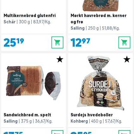
Multikernebrød glutenfri
Mørkt havrebrød m. kerner
Schär
300 g
83,97/Kg.
og frø
Salling
250 g
51,88/Kg.
25,19
12,97
0
0
Sandwichbrød m. spelt
Surdejs hvedeboller
Salling
375 g
36,67/Kg.
Kohberg
450 g
57,67/Kg.