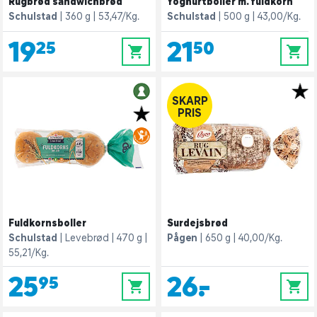
Rugbrød sandwichbrød
Yoghurtboller m. fuldkorn
Schulstad
360 g
53,47/Kg.
Schulstad
500 g
43,00/Kg.
19,25
21,50
0
0
SKARP
PRIS
Fuldkornsboller
Surdejsbrød
Schulstad
Levebrød
470 g
Pågen
650 g
40,00/Kg.
55,21/Kg.
25,95
26,-
0
0