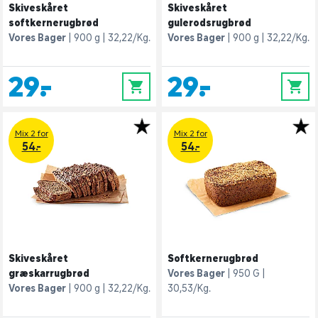
Skiveskåret
Skiveskåret
softkernerugbrød
gulerodsrugbrød
Vores Bager
900 g
32,22/Kg.
Vores Bager
900 g
32,22/Kg.
29,-
29,-
0
0
Mix 2 for
Mix 2 for
54.-
54.-
Skiveskåret
Softkernerugbrød
græskarrugbrød
Vores Bager
950 G
Vores Bager
900 g
32,22/Kg.
30,53/Kg.