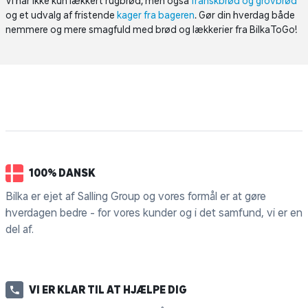
Vi har ikke kun lækkert rugbrød, men også
franskbrød og grovbrød
og et udvalg af fristende
kager fra bageren
. Gør din hverdag både
nemmere og mere smagfuld med brød og lækkerier fra BilkaToGo!
100% DANSK
Bilka er ejet af Salling Group og vores formål er at gøre
hverdagen bedre - for vores kunder og i det samfund, vi er en
del af.
VI ER KLAR TIL AT HJÆLPE DIG