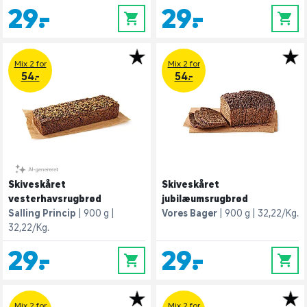
29,-
29,-
0
0
Mix 2 for
Mix 2 for
54.-
54.-
Skiveskåret
Skiveskåret
vesterhavsrugbrød
jubilæumsrugbrød
Salling Princip
900 g
Vores Bager
900 g
32,22/Kg.
32,22/Kg.
29,-
29,-
0
0
Mix 2 for
Mix 2 for