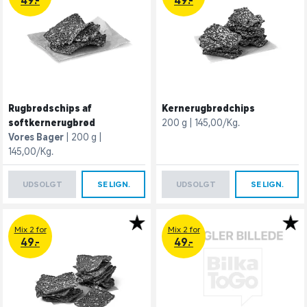
49.-
49.-
Rugbrødschips af
Kernerugbrødchips
softkernerugbrød
200 g
145,00/Kg.
Vores Bager
200 g
145,00/Kg.
UDSOLGT
SE LIGN.
UDSOLGT
SE LIGN.
Mix 2 for
Mix 2 for
49.-
49.-