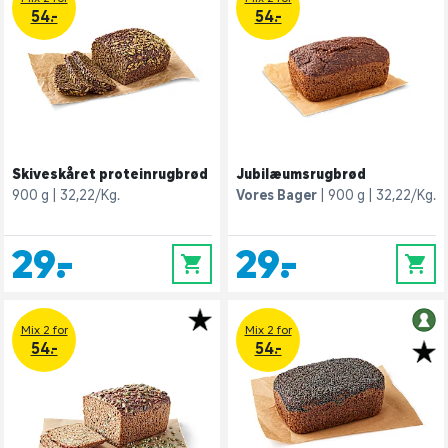
54.-
54.-
Skiveskåret proteinrugbrød
Jubilæumsrugbrød
900 g
32,22/Kg.
Vores Bager
900 g
32,22/Kg.
29,-
29,-
0
0
Mix 2 for
Mix 2 for
54.-
54.-