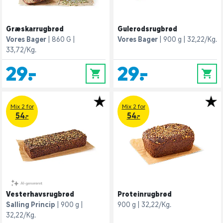
Græskarrugbrød
Gulerodsrugbrød
Vores Bager
860 G
Vores Bager
900 g
32,22/Kg.
33,72/Kg.
29,-
29,-
0
0
Mix 2 for
Mix 2 for
54.-
54.-
Vesterhavsrugbrød
Proteinrugbrød
Salling Princip
900 g
900 g
32,22/Kg.
32,22/Kg.