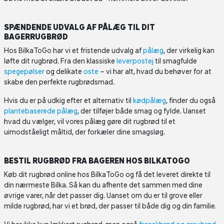
SPÆNDENDE UDVALG AF PÅLÆG TIL DIT
BAGERRUGBRØD
Hos BilkaToGo har vi et fristende udvalg af
pålæg
, der virkelig kan
løfte dit rugbrød. Fra den klassiske
leverpostej
til smagfulde
spegepølser
og delikate
oste
– vi har alt, hvad du behøver for at
skabe den perfekte rugbrødsmad.
Hvis du er på udkig efter et alternativ til
kødpålæg
, finder du også
plantebaserede pålæg
, der tilføjer både smag og fylde. Uanset
hvad du vælger, vil vores pålæg gøre dit rugbrød til et
uimodståeligt måltid, der forkæler dine smagsløg.
BESTIL RUGBRØD FRA BAGEREN HOS BILKATOGO
Køb dit rugbrød online hos BilkaToGo og få det leveret direkte til
din nærmeste Bilka. Så kan du afhente det sammen med dine
øvrige varer, når det passer dig. Uanset om du er til grove eller
milde rugbrød, har vi et brød, der passer til både dig og din familie.