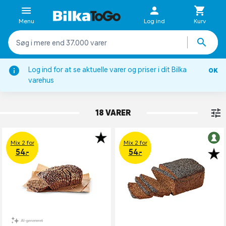
Menu
Log ind
Kurv
Log ind for at se aktuelle varer og priser i dit Bilka
OK
Bagerens brød
varehus
RUGBRØD
18 VARER
Mix 2 for
Mix 2 for
54.-
54.-