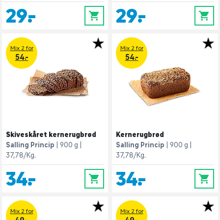
29,-
29,-
0
0
Mix 2 for
Mix 2 for
54.-
54.-
Skiveskåret kernerugbrød
Kernerugbrød
Salling Princip
900 g
Salling Princip
900 g
37,78/Kg.
37,78/Kg.
34,-
34,-
0
0
Mix 2 for
Mix 2 for