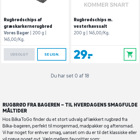
Rugbrødschips af
Rugbrødschips m.
græskarkernerugbrød
vesterhavssalt
Vores Bager
200 g
200 g
145,00/Kg.
145,00/Kg.
29,-
0
UDSOLGT
SE LIGN.
Du har set 0 af 18
RUGBRØD FRA BAGEREN – TIL HVERDAGENS SMAGFULDE
MÅLTIDER
Hos BilkaToGo finder du et stort udvalg af lækkert rugbrød fra
Bilka-bageren, perfekt til morgenmad, madpakker og aftensmad.
Vi har noget for enhver smag, uanset om du er til det klassiske eller
vil prøve noget nyt. Vælg mellem favoritter som: