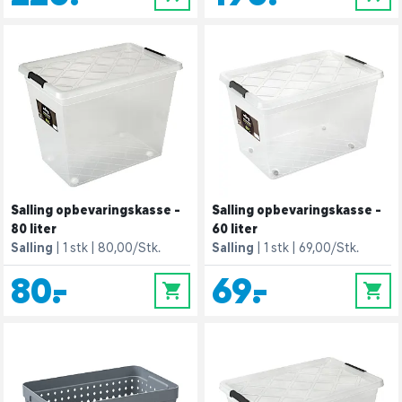
Salling opbevaringskasse -
Salling opbevaringskasse -
80 liter
60 liter
Salling
1 stk
80,00/Stk.
Salling
1 stk
69,00/Stk.
80,-
69,-
0
0