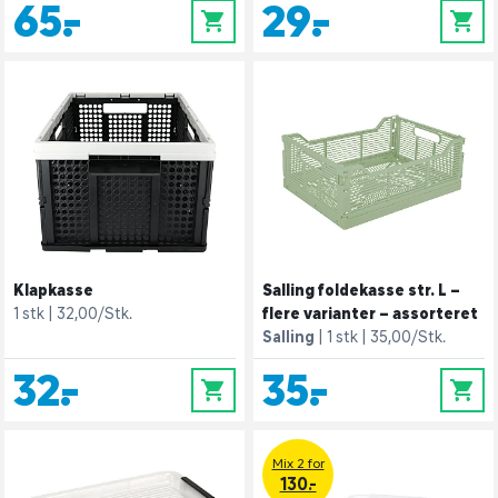
65,-
29,-
0
0
Klapkasse
Salling foldekasse str. L –
1 stk
32,00/Stk.
flere varianter – assorteret
Salling
1 stk
35,00/Stk.
32,-
35,-
0
0
Mix 2 for
130.-