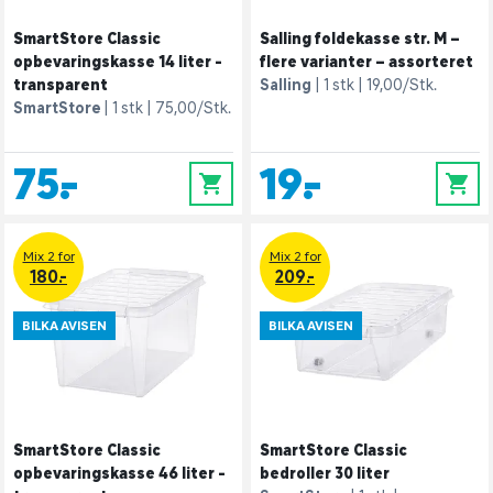
SmartStore Classic
Salling foldekasse str. M –
opbevaringskasse 14 liter -
flere varianter – assorteret
transparent
Salling
1 stk
19,00/Stk.
SmartStore
1 stk
75,00/Stk.
75,-
19,-
0
0
Mix 2 for
Mix 2 for
180.-
209.-
BILKA AVISEN
BILKA AVISEN
SmartStore Classic
SmartStore Classic
opbevaringskasse 46 liter -
bedroller 30 liter