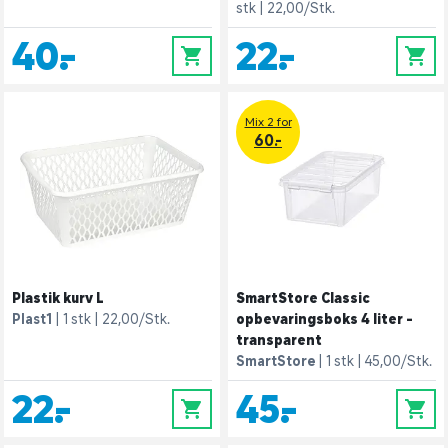
stk
22,00/Stk.
40,-
22,-
0
0
Mix 2 for
60.-
Plastik kurv L
SmartStore Classic
Plast1
1 stk
22,00/Stk.
opbevaringsboks 4 liter -
transparent
SmartStore
1 stk
45,00/Stk.
22,-
45,-
0
0