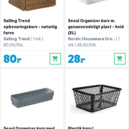
Salling Trend
Seoul Organizer kurv m.
opbevaringskurv - naturlig
genanvendeligt plast - hvid
farve
(XL)
Salling Trend
1 stk
Nordic Houseware Gro...
1
80,00/Stk.
stk
28,00/Stk.
80,-
28,-
0
0
Seoul Organizer kurv med
Plastik kurv L