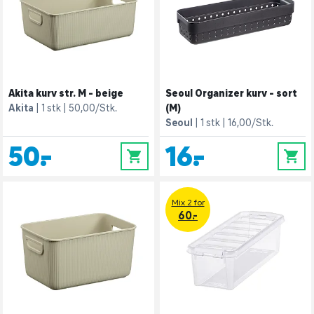
Akita kurv str. M - beige
Seoul Organizer kurv - sort
Akita
1 stk
50,00/Stk.
(M)
Seoul
1 stk
16,00/Stk.
50,-
16,-
0
0
Mix 2 for
60.-