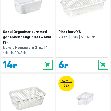
Seoul Organizer kurv med
Plast kurv XS
genanvendeligt plast - hvid
Plast1
1 stk
6,00/Stk.
(S)
Nordic Houseware Gro...
1
stk
14,00/Stk.
14,-
6,-
0
0
Mix 2 for
32.-