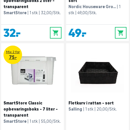
opbevaringsboks 2 liter -
sort
transparent
Nordic Houseware Gro...
1
SmartStore
1 stk
32,00/Stk.
stk
49,00/Stk.
32,-
49,-
0
0
Mix 2 for
75.-
SmartStore Classic
Fletkurv i rattan - sort
opbevaringsboks - 7 liter -
Salling
1 stk
20,00/Stk.
transparent
SmartStore
1 stk
55,00/Stk.