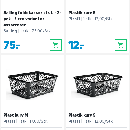
Salling foldekasser str. L - 2-
Plastik kurv S
pak - flere varianter -
Plast1
1 stk
12,00/Stk.
assorteret
Salling
1 stk
75,00/Stk.
75,-
12,-
0
0
Plast kurv M
Plastik kurv S
Plast1
1 stk
17,00/Stk.
Plast1
1 stk
12,00/Stk.