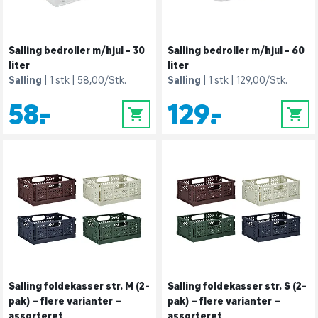
Salling bedroller m/hjul - 30
Salling bedroller m/hjul - 60
liter
liter
Salling
1 stk
58,00/Stk.
Salling
1 stk
129,00/Stk.
58,-
129,-
0
0
Salling foldekasser str. M (2-
Salling foldekasser str. S (2-
pak) – flere varianter –
pak) – flere varianter –
assorteret
assorteret