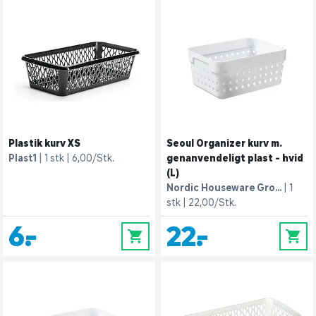
Plastik kurv XS
Seoul Organizer kurv m.
Plast1
1 stk
6,00/Stk.
genanvendeligt plast - hvid
(L)
Nordic Houseware Gro...
1
stk
22,00/Stk.
6,-
22,-
0
0