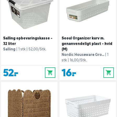
Salling opbevaringskasse -
Seoul Organizer kurv m.
32 liter
genanvendeligt plast - hvid
Salling
1 stk
52,00/Stk.
(M)
Nordic Houseware Gro...
1
stk
16,00/Stk.
52,-
16,-
0
0