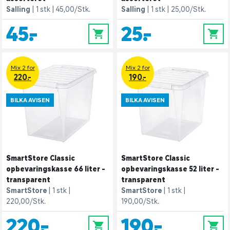
Salling
1 stk
45,00/Stk.
Salling
1 stk
25,00/Stk.
45,-
25,-
0
0
Mix 2 for
Mix 2 for
220.-
190.-
BILKA AVISEN
BILKA AVISEN
SmartStore Classic
SmartStore Classic
opbevaringskasse 66 liter -
opbevaringskasse 52 liter -
transparent
transparent
SmartStore
1 stk
SmartStore
1 stk
220,00/Stk.
190,00/Stk.
220,-
190,-
0
0