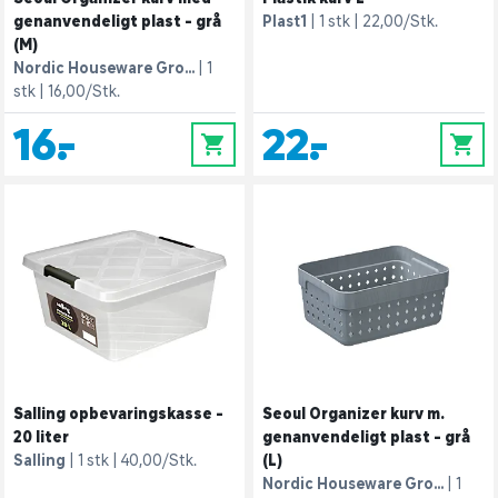
genanvendeligt plast - grå
Plast1
1 stk
22,00/Stk.
(M)
Nordic Houseware Gro...
1
stk
16,00/Stk.
16,-
22,-
0
0
Salling opbevaringskasse -
Seoul Organizer kurv m.
20 liter
genanvendeligt plast - grå
Salling
1 stk
40,00/Stk.
(L)
Nordic Houseware Gro...
1