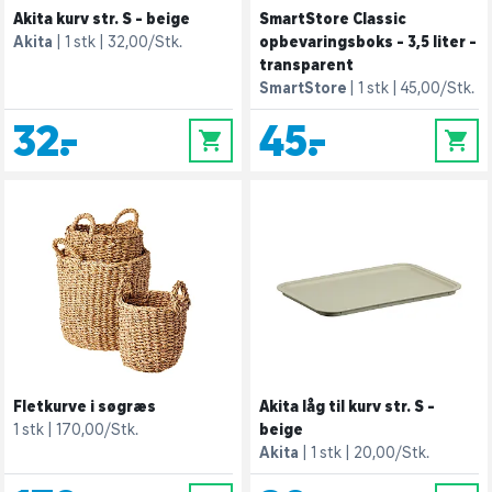
Akita kurv str. S - beige
SmartStore Classic
Akita
1 stk
32,00/Stk.
opbevaringsboks - 3,5 liter -
transparent
SmartStore
1 stk
45,00/Stk.
32,-
45,-
0
0
Fletkurve i søgræs
Akita låg til kurv str. S -
1 stk
170,00/Stk.
beige
Akita
1 stk
20,00/Stk.