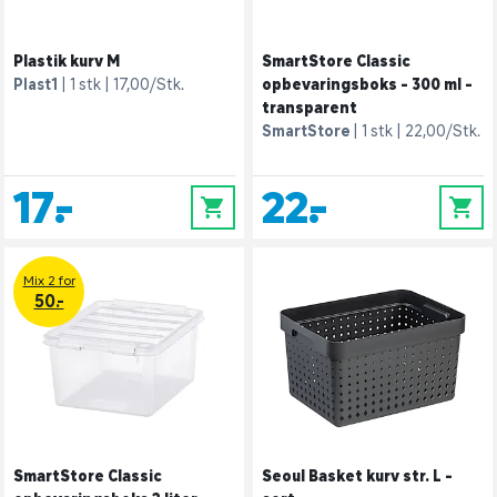
Plastik kurv M
SmartStore Classic
Plast1
1 stk
17,00/Stk.
opbevaringsboks - 300 ml -
transparent
SmartStore
1 stk
22,00/Stk.
17,-
22,-
0
0
Mix 2 for
50.-
SmartStore Classic
Seoul Basket kurv str. L -