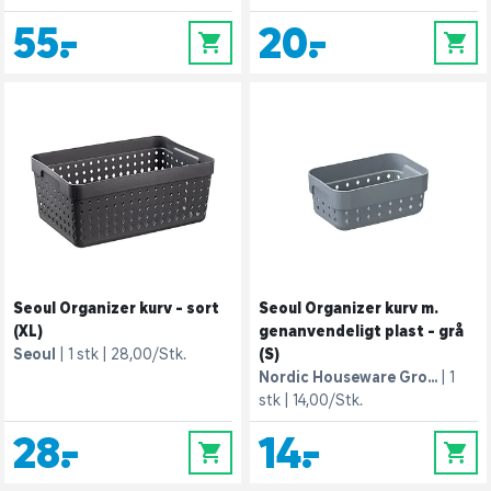
55,-
20,-
0
0
Seoul Organizer kurv - sort
Seoul Organizer kurv m.
(XL)
genanvendeligt plast - grå
Seoul
1 stk
28,00/Stk.
(S)
Nordic Houseware Gro...
1
stk
14,00/Stk.
28,-
14,-
0
0