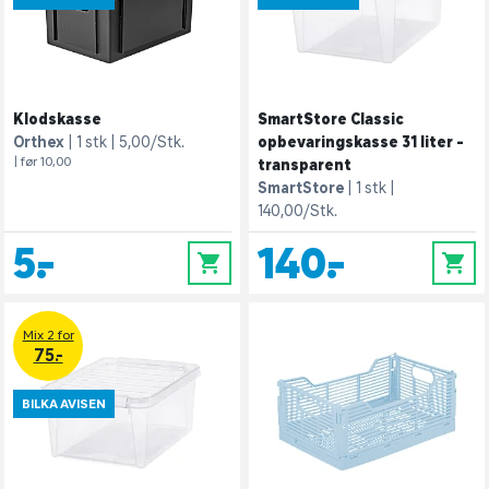
Klodskasse
SmartStore Classic
Orthex
1 stk
5,00/Stk.
opbevaringskasse 31 liter -
| før 10,00
transparent
SmartStore
1 stk
140,00/Stk.
5,-
140,-
0
0
Mix 2 for
75.-
BILKA AVISEN