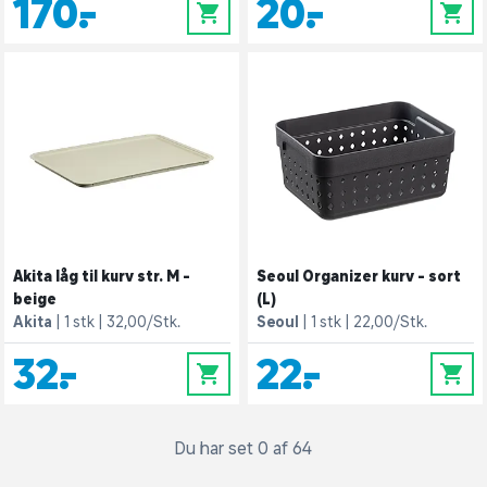
170,-
20,-
0
0
Akita låg til kurv str. M -
Seoul Organizer kurv - sort
beige
(L)
Akita
1 stk
32,00/Stk.
Seoul
1 stk
22,00/Stk.
32,-
22,-
0
0
Du har set 0 af 64