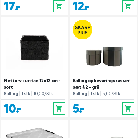
17,-
12,-
0
0
SKARP
PRIS
Fletkurv i rattan 12x12 cm -
Salling opbevaringskasser
sort
sæt á 2 - grå
Salling
1 stk
10,00/Stk.
Salling
1 stk
5,00/Stk.
10,-
5,-
0
0