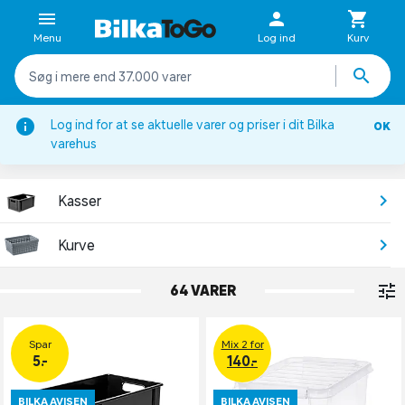
Menu
Log ind
Kurv
Log ind for at se aktuelle varer og priser i dit Bilka
OK
Opbevaring
varehus
KASSER & KURVE
Kasser
Kurve
64 VARER
Spar
Mix 2 for
5.-
140.-
BILKA AVISEN
BILKA AVISEN