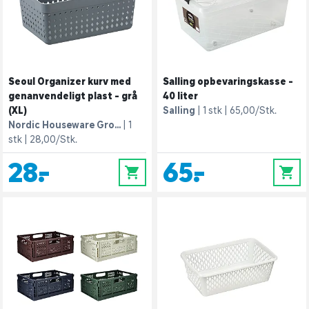
Seoul Organizer kurv med
Salling opbevaringskasse -
genanvendeligt plast - grå
40 liter
(XL)
Salling
1 stk
65,00/Stk.
Nordic Houseware Gro...
1
stk
28,00/Stk.
28,-
65,-
0
0