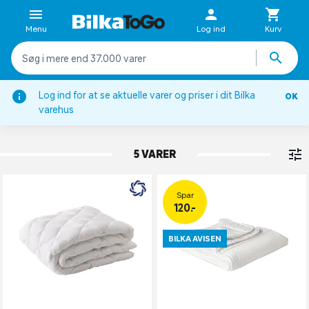
Menu
Log ind
Kurv
Log ind for at se aktuelle varer og priser i dit Bilka
OK
Rullemadrasser
varehus
RULLEMADRASSER 180X200
5 VARER
Spar
120.-
BILKA AVISEN