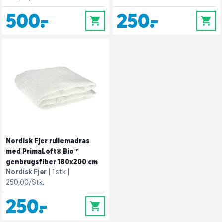
500,-
250,-
0
0
Nordisk Fjer rullemadras
med PrimaLoft® Bio™
genbrugsfiber 180x200 cm
Nordisk Fjer
1 stk
250,00/Stk.
250,-
0