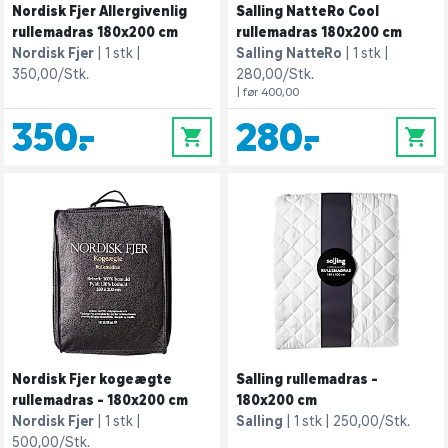
Nordisk Fjer Allergivenlig
Salling NatteRo Cool
rullemadras 180x200 cm
rullemadras 180x200 cm
Nordisk Fjer
1 stk
Salling NatteRo
1 stk
350,00/Stk.
280,00/Stk.
| før 400,00
350,-
280,-
0
0
Nordisk Fjer kogeægte
Salling rullemadras -
rullemadras - 180x200 cm
180x200 cm
Nordisk Fjer
1 stk
Salling
1 stk
250,00/Stk.
500,00/Stk.