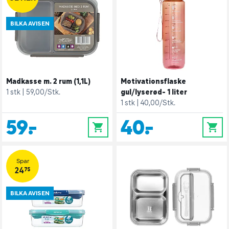
BILKA AVISEN
Madkasse m. 2 rum (1,1L)
Motivationsflaske
1 stk
59,00/Stk.
gul/lyserød- 1 liter
1 stk
40,00/Stk.
59,-
40,-
0
0
Spar
24,75
BILKA AVISEN