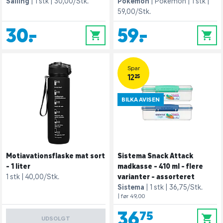
Salling
1 stk
30,00/Stk.
Pokémon
Pokemon
1 stk
59,00/Stk.
30,-
59,-
0
0
Spar
12,25
BILKA AVISEN
Motiavationsflaske mat sort
Sistema Snack Attack
- 1 liter
madkasse - 410 ml - flere
1 stk
40,00/Stk.
varianter - assorteret
Sistema
1 stk
36,75/Stk.
| før 49,00
36,75
0
UDSOLGT