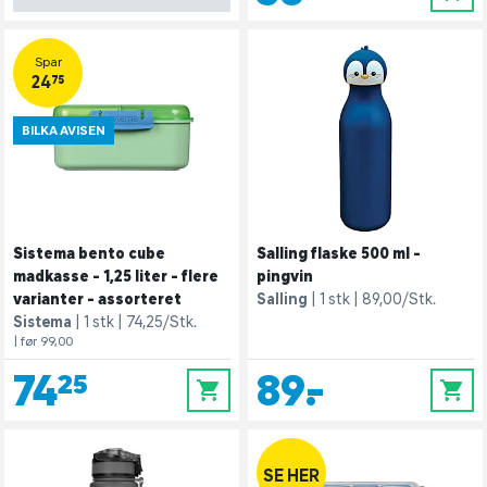
Spar
24,75
BILKA AVISEN
Sistema bento cube
Salling flaske 500 ml -
madkasse - 1,25 liter - flere
pingvin
varianter - assorteret
Salling
1 stk
89,00/Stk.
Sistema
1 stk
74,25/Stk.
| før 99,00
74,25
89,-
0
0
SE HER