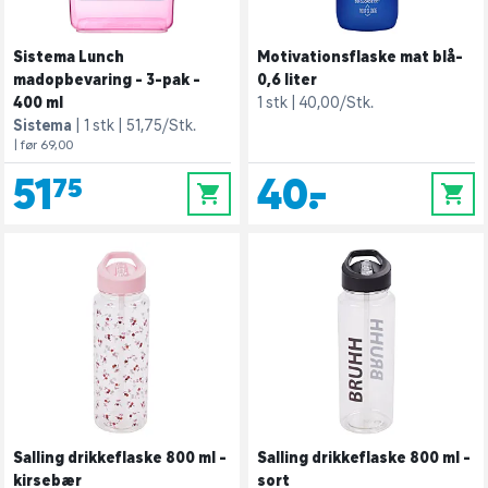
Sistema Lunch
Motivationsflaske mat blå-
madopbevaring - 3-pak -
0,6 liter
400 ml
1 stk
40,00/Stk.
Sistema
1 stk
51,75/Stk.
| før 69,00
51,75
40,-
0
0
Salling drikkeflaske 800 ml -
Salling drikkeflaske 800 ml -
kirsebær
sort