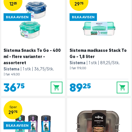
12,25
29,75
BILKA AVISEN
BILKA AVISEN
Sistema Snacks To Go - 400
Sistema madkasse Stack To
ml - flere varianter -
Go - 1,8 liter
assorteret
Sistema
1 stk
89,25/Stk.
| før 119,00
Sistema
1 stk
36,75/Stk.
| før 49,00
36,75
89,25
0
0
Spar
29,75
BILKA AVISEN