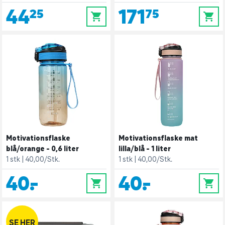
44,25
171,75
0
0
Motivationsflaske
Motivationsflaske mat
blå/orange - 0,6 liter
lilla/blå - 1 liter
1 stk
40,00/Stk.
1 stk
40,00/Stk.
40,-
40,-
0
0
SE HER