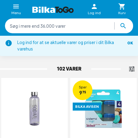
Menu
Log ind
Kurv
Log ind for at se aktuelle varer og priser i dit Bilka
OK
Køkkenbeholdere
varehus
MADKASSER & DRIKKEDUNKE
102 VARER
Spar
9,75
BILKA AVISEN