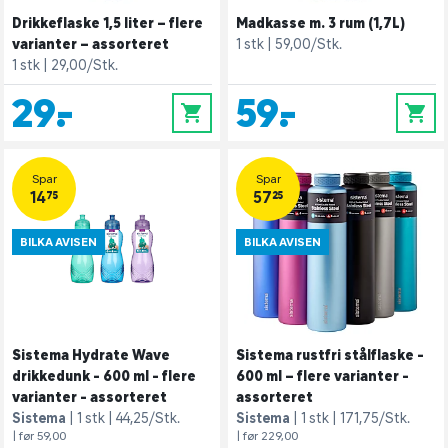
Drikkeflaske 1,5 liter – flere
Madkasse m. 3 rum (1,7L)
varianter – assorteret
1 stk
59,00/Stk.
1 stk
29,00/Stk.
29,-
59,-
0
0
Spar
Spar
14,75
57,25
BILKA AVISEN
BILKA AVISEN
Sistema Hydrate Wave
Sistema rustfri stålflaske -
drikkedunk - 600 ml - flere
600 ml – flere varianter -
varianter - assorteret
assorteret
Sistema
1 stk
44,25/Stk.
Sistema
1 stk
171,75/Stk.
| før 59,00
| før 229,00