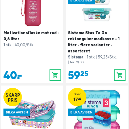
BILKA AVISEN
Motivationsflaske mat rød -
Sistema Stax To Go
0,6 liter
rektangulær madkasse - 1
1 stk
40,00/Stk.
liter - flere varianter -
assorteret
Sistema
1 stk
59,25/Stk.
| før 79,00
40,-
59,25
0
0
Spar
SKARP
17,25
PRIS
BILKA AVISEN
BILKA AVISEN