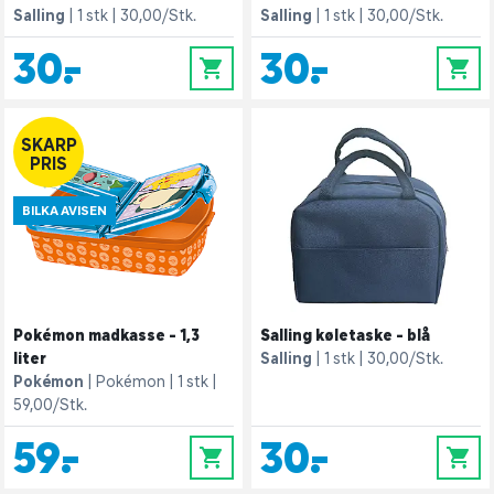
Salling
1 stk
30,00/Stk.
Salling
1 stk
30,00/Stk.
30,-
30,-
0
0
SKARP
PRIS
BILKA AVISEN
Pokémon madkasse - 1,3
Salling køletaske - blå
liter
Salling
1 stk
30,00/Stk.
Pokémon
Pokémon
1 stk
59,00/Stk.
59,-
30,-
0
0