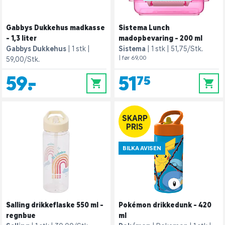
Gabbys Dukkehus madkasse
Sistema Lunch
- 1,3 liter
madopbevaring - 200 ml
Gabbys Dukkehus
1 stk
Sistema
1 stk
51,75/Stk.
| før 69,00
59,00/Stk.
59,-
51,75
0
0
SKARP
PRIS
BILKA AVISEN
Salling drikkeflaske 550 ml -
Pokémon drikkedunk - 420
regnbue
ml