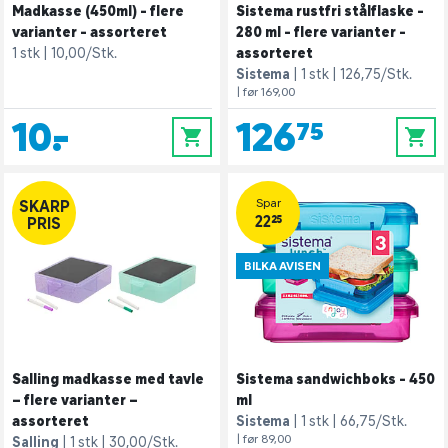
Madkasse (450ml) - flere
Sistema rustfri stålflaske -
varianter - assorteret
280 ml - flere varianter -
1 stk
10,00/Stk.
assorteret
Sistema
1 stk
126,75/Stk.
| før 169,00
10,-
126,75
0
0
Spar
SKARP
22,25
PRIS
BILKA AVISEN
Salling madkasse med tavle
Sistema sandwichboks - 450
– flere varianter –
ml
assorteret
Sistema
1 stk
66,75/Stk.
| før 89,00
Salling
1 stk
30,00/Stk.