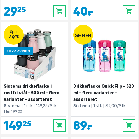
29,25
40,-
0
0
Spar
SE HER
49,75
BILKA AVISEN
Sistema drikkeflaske i
Drikkeflaske Quick Flip - 520
rustfri stål - 500 ml - flere
ml - flere varianter -
varianter - assorteret
assorteret
Sistema
1 stk
149,25/Stk.
Sistema
1 stk
89,00/Stk.
| før 199,00
149,25
89,-
0
0