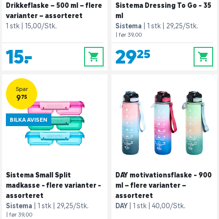
Drikkeflaske – 500 ml – flere
Sistema Dressing To Go - 35
varianter – assorteret
ml
1 stk
15,00/Stk.
Sistema
1 stk
29,25/Stk.
| før 39,00
15,-
29,25
0
0
Spar
9,75
BILKA AVISEN
Sistema Small Split
DAY motivationsflaske - 900
madkasse - flere varianter -
ml – flere varianter –
assorteret
assorteret
Sistema
1 stk
29,25/Stk.
DAY
1 stk
40,00/Stk.
| før 39,00