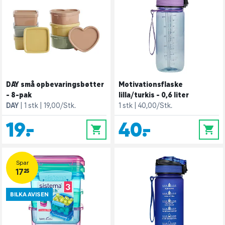
DAY små opbevaringsbøtter
Motivationsflaske
- 8-pak
lilla/turkis - 0,6 liter
DAY
1 stk
19,00/Stk.
1 stk
40,00/Stk.
19,-
40,-
0
0
Spar
17,25
BILKA AVISEN