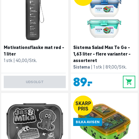
Motivationsflaske mat rød -
Sistema Salad Max To Go -
1 liter
1,63 liter - flere varianter -
1 stk
40,00/Stk.
assorteret
Sistema
1 stk
89,00/Stk.
89,-
0
UDSOLGT
SKARP
PRIS
BILKA AVISEN