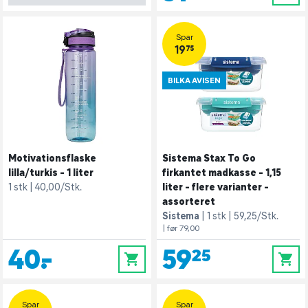
Spar
19,75
BILKA AVISEN
Motivationsflaske
Sistema Stax To Go
lilla/turkis - 1 liter
firkantet madkasse - 1,15
1 stk
40,00/Stk.
liter - flere varianter -
assorteret
Sistema
1 stk
59,25/Stk.
| før 79,00
40,-
59,25
0
0
Spar
Spar