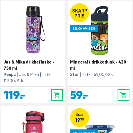
SKARP
PRIS
BILKA AVISEN
Jas & Mika drikkeflaske -
Minecraft drikkedunk - 420
750 ml
ml
Peepz
Jas & Mika
1 stk
Stor
1 stk
59,00/Stk.
119,00/Stk.
119,-
59,-
0
0
Spar
19,75