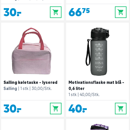
30,-
66,75
0
0
Salling køletaske - lyserød
Motivationsflaske mat blå -
Salling
1 stk
30,00/Stk.
0,6 liter
1 stk
40,00/Stk.
30,-
40,-
0
0