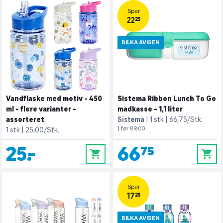
Spar
22,25
BILKA AVISEN
Vandflaske med motiv - 450
Sistema Ribbon Lunch To Go
ml - flere varianter -
madkasse - 1,1 liter
assorteret
Sistema
1 stk
66,75/Stk.
| før 89,00
1 stk
25,00/Stk.
25,-
66,75
0
0
Spar
17,25
BILKA AVISEN