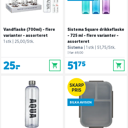
Vandflaske (700ml) - flere
Sistema Square drikkeflaske
varianter - assorteret
- 725 ml - flere varianter -
1 stk
25,00/Stk.
assorteret
Sistema
1 stk
51,75/Stk.
| før 69,00
25,-
51,75
0
0
SKARP
PRIS
BILKA AVISEN