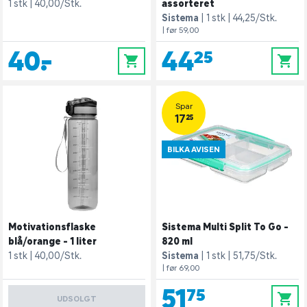
1 stk
40,00/Stk.
assorteret
Sistema
1 stk
44,25/Stk.
| før 59,00
40,-
44,25
0
0
Spar
17,25
BILKA AVISEN
Motivationsflaske
Sistema Multi Split To Go -
blå/orange - 1 liter
820 ml
1 stk
40,00/Stk.
Sistema
1 stk
51,75/Stk.
| før 69,00
51,75
0
UDSOLGT