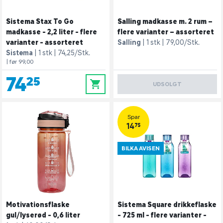
Sistema Stax To Go
Salling madkasse m. 2 rum –
madkasse - 2,2 liter - flere
flere varianter – assorteret
varianter - assorteret
Salling
1 stk
79,00/Stk.
Sistema
1 stk
74,25/Stk.
| før 99,00
74,25
0
UDSOLGT
Spar
14,75
BILKA AVISEN
Motivationsflaske
Sistema Square drikkeflaske
gul/lyserød - 0,6 liter
- 725 ml - flere varianter -