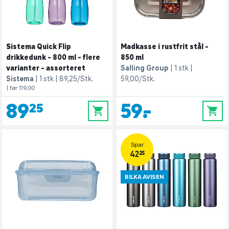
Sistema Quick Flip
Madkasse i rustfrit stål -
drikkedunk - 800 ml - flere
850 ml
varianter - assorteret
Salling Group
1 stk
Sistema
1 stk
89,25/Stk.
59,00/Stk.
| før 119,00
89,25
59,-
0
0
Spar
42,25
BILKA AVISEN