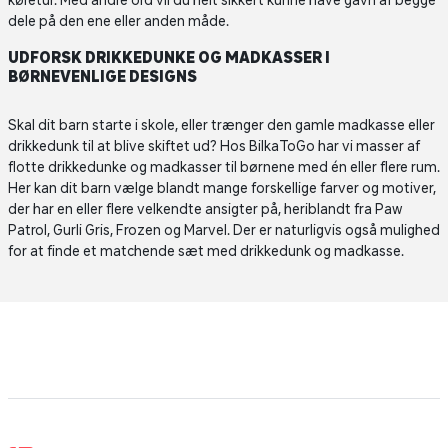
køretur. Med andre ord vil du helt sikkert kunne have gavn af begge
dele på den ene eller anden måde.
UDFORSK DRIKKEDUNKE OG MADKASSER I
BØRNEVENLIGE DESIGNS
Skal dit barn starte i skole, eller trænger den gamle madkasse eller
drikkedunk til at blive skiftet ud? Hos BilkaToGo har vi masser af
flotte drikkedunke og madkasser til børnene med én eller flere rum.
Her kan dit barn vælge blandt mange forskellige farver og motiver,
der har en eller flere velkendte ansigter på, heriblandt fra Paw
Patrol, Gurli Gris, Frozen og Marvel. Der er naturligvis også mulighed
for at finde et matchende sæt med drikkedunk og madkasse.