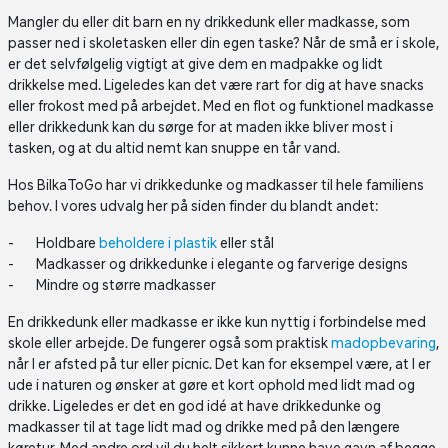
Mangler du eller dit barn en ny drikkedunk eller madkasse, som
passer ned i skoletasken eller din egen taske? Når de små er i skole,
er det selvfølgelig vigtigt at give dem en madpakke og lidt
drikkelse med. Ligeledes kan det være rart for dig at have snacks
eller frokost med på arbejdet. Med en flot og funktionel madkasse
eller drikkedunk kan du sørge for at maden ikke bliver most i
tasken, og at du altid nemt kan snuppe en tår vand.
Hos BilkaToGo har vi drikkedunke og madkasser til hele familiens
behov. I vores udvalg her på siden finder du blandt andet:
Holdbare
beholdere i plastik
eller stål
Madkasser og drikkedunke i elegante og farverige designs
Mindre og større madkasser
En drikkedunk eller madkasse er ikke kun nyttig i forbindelse med
skole eller arbejde. De fungerer også som praktisk
madopbevaring
,
når I er afsted på tur eller picnic. Det kan for eksempel være, at I er
ude i naturen og ønsker at gøre et kort ophold med lidt mad og
drikke. Ligeledes er det en god idé at have drikkedunke og
madkasser til at tage lidt mad og drikke med på den længere