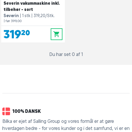
Severin vakummaskine inkl.
tilbehør - sort
Severin
1 stk
319,20/Stk.
| før 399,00
319,20
0
Du har set 0 af 1
100% DANSK
Bilka er ejet af Salling Group og vores formål er at gøre
hverdagen bedre - for vores kunder og i det samfund, vi er en