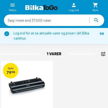
Menu
Log ind
Kurv
Log ind for at se aktuelle varer og priser i dit Bilka
OK
Køkkenapparater
varehus
VAKUUMPAKKERE
1 VARER
Spar
79,80