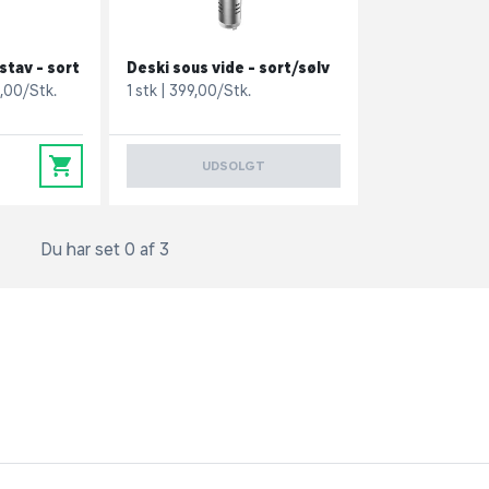
stav - sort
Deski sous vide - sort/sølv
,00/Stk.
1 stk
399,00/Stk.
0
UDSOLGT
Du har set 0 af 3