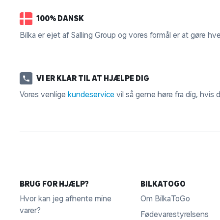
100% DANSK
Bilka er ejet af Salling Group og vores formål er at gøre hv
VI ER KLAR TIL AT HJÆLPE DIG
Vores venlige
kundeservice
vil så gerne høre fra dig, hvis
BRUG FOR HJÆLP?
BILKATOGO
Hvor kan jeg afhente mine
Om BilkaToGo
varer?
Fødevarestyrelsens