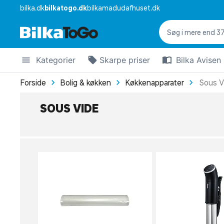
bilka.dk
bilkatogo.dk
bilkamadudafhuset.dk
Kategorier
Skarpe priser
Bilka Avisen
Forside
Bolig & køkken
Køkkenapparater
Sous V
SOUS VIDE