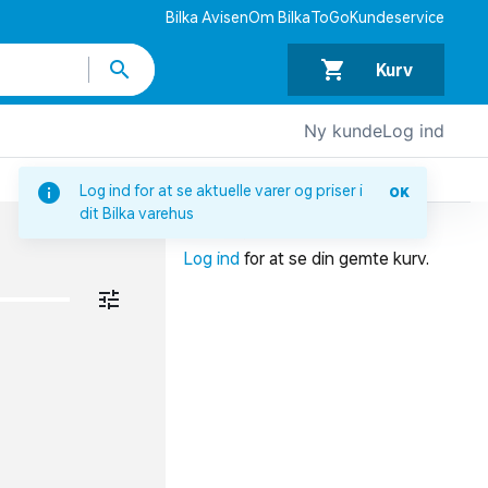
Bilka Avisen
Om BilkaToGo
Kundeservice
Kurv
Ny kunde
Log ind
DIN INDKØBSKURV
Log ind for at se aktuelle varer og priser i
OK
dit Bilka varehus
Din indkøbskurv er tom.
Log ind
for at se din gemte kurv.