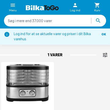
Menu
Log ind
Kurv
Log ind for at se aktuelle varer og priser i dit Bilka
OK
Køkkenapparater
varehus
DEHYDRATOR
1 VARER