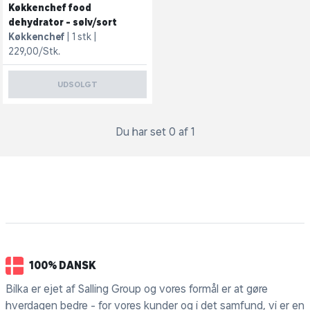
Køkkenchef food
dehydrator - sølv/sort
Køkkenchef
1 stk
229,00/Stk.
UDSOLGT
Du har set 0 af 1
100% DANSK
Bilka er ejet af Salling Group og vores formål er at gøre
hverdagen bedre - for vores kunder og i det samfund, vi er en