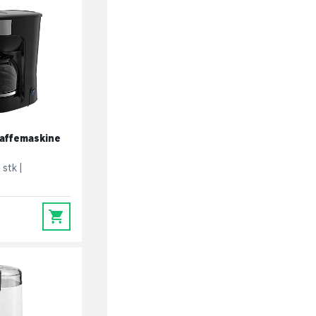
affemaskine
1 stk
0