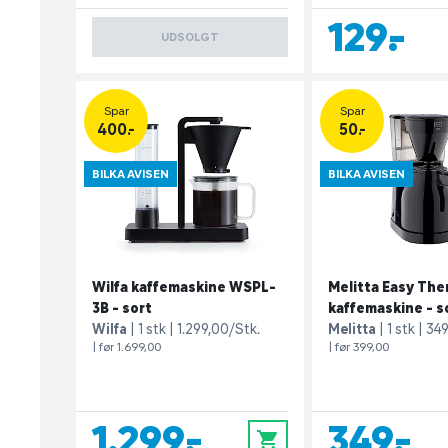
129,-
UDSOLGT
Spar
Spar
400.-
50.-
BILKA AVISEN
BILKA AVISEN
Wilfa kaffemaskine WSPL-
Melitta Easy The
3B - sort
kaffemaskine - s
Wilfa
1 stk
1.299,00/Stk.
Melitta
1 stk
349
| før 1.699,00
| før 399,00
1.299,-
349,-
0