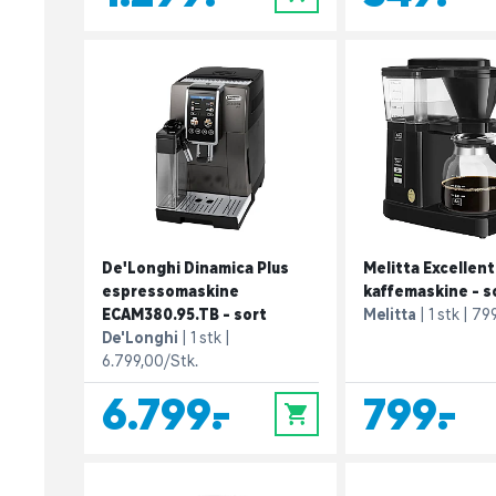
De'Longhi Dinamica Plus
Melitta Excellent
espressomaskine
kaffemaskine - s
ECAM380.95.TB - sort
Melitta
1 stk
799
De'Longhi
1 stk
6.799,00/Stk.
6.799,-
799,-
0