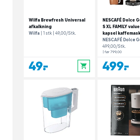
Wilfa Brewfresh Universal
NESCAFÉ Dolce G
afkalkning
S XL FAMILY value
Wilfa
1 stk
49,00/Stk.
kapsel kaffemask
NESCAFÉ Dolce G
499,00/Stk.
| før 799,00
49,-
499,-
0