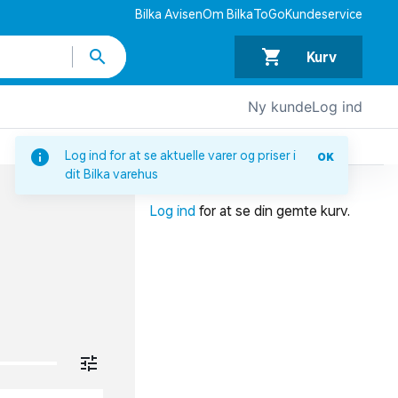
Bilka Avisen
Om BilkaToGo
Kundeservice
Kurv
Ny kunde
Log ind
DIN INDKØBSKURV
Log ind for at se aktuelle varer og priser i
OK
dit Bilka varehus
Din indkøbskurv er tom.
Log ind
for at se din gemte kurv.