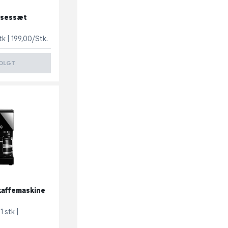
lsessæt
tk
199,00/Stk.
OLGT
kaffemaskine
1 stk