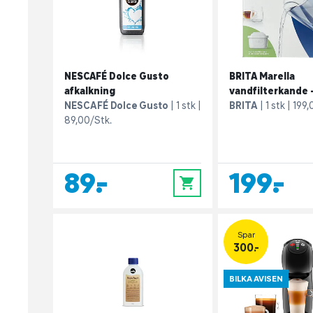
NESCAFÉ Dolce Gusto
BRITA Marella
afkalkning
vandfilterkande - 
NESCAFÉ Dolce Gusto
1 stk
BRITA
1 stk
199,
89,00/Stk.
89,-
199,-
0
Spar
300.-
BILKA AVISEN