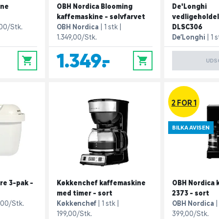
ine
OBH Nordica Blooming
De'Longhi
kaffemaskine - sølvfarvet
vedligeholde
00/Stk.
OBH Nordica
1 stk
DLSC306
1.349,00/Stk.
De’Longhi
1 s
1.349,-
0
0
UDS
2 FOR 1
BILKA AVISEN
tre 3-pak -
Køkkenchef kaffemaskine
OBH Nordica 
med timer - sort
2373 - sort
,00/Stk.
Køkkenchef
1 stk
OBH Nordica
199,00/Stk.
399,00/Stk.