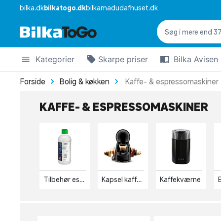
bilka.dk
bilkatogo.dk
bilkamadudafhuset.dk
Kategorier
Skarpe priser
Bilka Avisen
Forside
Bolig & køkken
Kaffe- & espressomaskiner
KAFFE- & ESPRESSOMASKINER
Tilbehør espressomaskiner
Kapsel kaffemaskiner
Kaffekværne