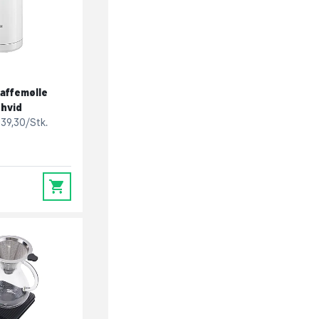
affemølle
hvid
139,30/Stk.
0