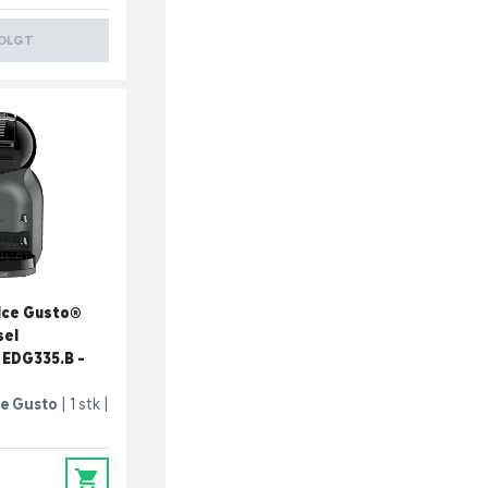
OLGT
lce Gusto®
sel
 EDG335.B -
e Gusto
1 stk
0