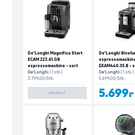
De'Longhi Magnifica Start
De'Longhi Rivelia
ECAM 223.61.GB
espressomaskin
espressomaskine - sort
EXAM440.35.B - s
De'Longhi
1 stk
De'Longhi
1 stk
3.799,00/Stk.
5.699,00/Stk.
5.699,-
UDSOLGT