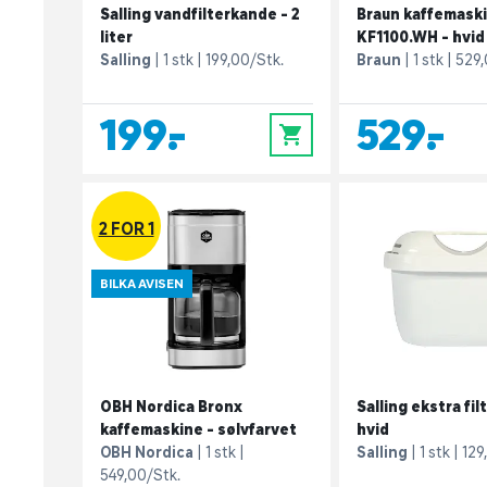
Salling vandfilterkande - 2
Braun kaffemask
liter
KF1100.WH - hvid
Salling
1 stk
199,00/Stk.
Braun
1 stk
529,
199,-
529,-
0
2 FOR 1
BILKA AVISEN
OBH Nordica Bronx
Salling ekstra fil
kaffemaskine - sølvfarvet
hvid
OBH Nordica
1 stk
Salling
1 stk
129
549,00/Stk.