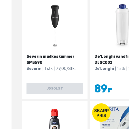
Severin mælkeskummer
De'Longhi vandfi
SM3590
DLSC002
Severin
1 stk
79,00/Stk.
De’Longhi
1 stk
89,-
UDSOLGT
SKARP
PRIS