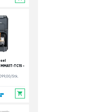
psel
 MMA1T-TC15 -
.099,00/Stk.
,-
0