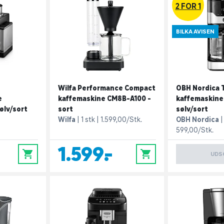
2 FOR 1
BILKA AVISEN
Wilfa Performance Compact
OBH Nordica
e
kaffemaskine CM8B-A100 -
kaffemaskine
ølv/sort
sort
sølv/sort
Wilfa
1 stk
1.599,00/Stk.
OBH Nordica
599,00/Stk.
1.599,-
0
0
UDS