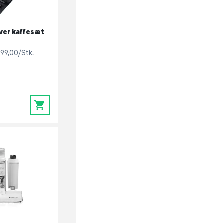
over kaffesæt
99,00/Stk.
0