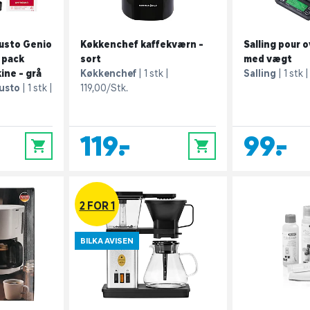
usto Genio
Køkkenchef kaffekværn -
Salling pour 
 pack
sort
med vægt
ine - grå
Køkkenchef
1 stk
Salling
1 stk
usto
1 stk
119,00/Stk.
119,-
99,-
0
0
2 FOR 1
BILKA AVISEN