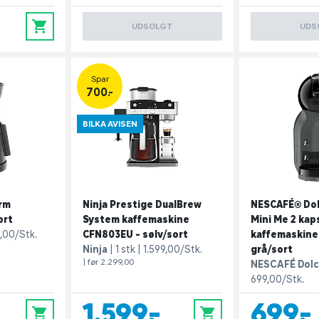
0
UDSOLGT
UDS
Spar
700.-
BILKA AVISEN
rm
Ninja Prestige DualBrew
NESCAFÉ® Do
ort
System kaffemaskine
Mini Me 2 kap
,00/Stk.
CFN803EU - sølv/sort
kaffemaskine
Ninja
1 stk
1.599,00/Stk.
grå/sort
| før 2.299,00
NESCAFÉ Dolc
699,00/Stk.
1.599,-
699,-
0
0