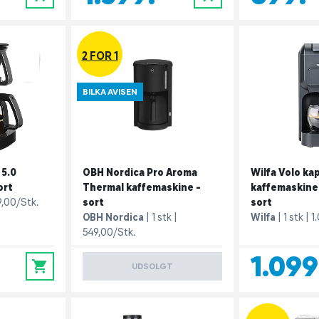
2 FOR 1
BILKA AVISEN
 5.0
OBH Nordica Pro Aroma
Wilfa Volo ka
ort
Thermal kaffemaskine -
kaffemaskine
,00/Stk.
sort
sort
OBH Nordica
1 stk
Wilfa
1 stk
1
549,00/Stk.
1.099
0
UDSOLGT