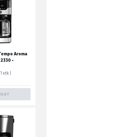
 Tempo Aroma
 2330 -
1 stk
OLGT