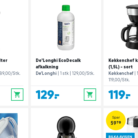
lter
De'Longhi EcoDecalk
Køkkenchef k
afkalkning
(1,5L) - sort
89,00/Stk.
De’Longhi
1 stk
129,00/Stk.
Køkkenchef
119,00/Stk.
129,-
119,-
0
0
Spar
59,70
BILKA AVISEN