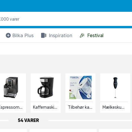
🎉
Bilka Plus
Inspiration
Festival
Espressomaskiner
Kaffemaskiner
Tilbehør kaffemaskiner
Mælkeskummere
54 VARER