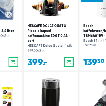
NESCAFÉ DOLCE GUSTO
Bosch
2,4 liter
Piccolo kapsel
kaffekværn/k
00/Stk.
kaffemaskine EDG110.AB -
TSM6A011W - 
sort
Bosch
1 stk
| før 199,00
NESCAFÉ Dolce Gusto
1 stk
399,00/Stk.
399,-
139,30
0
0