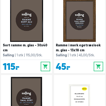
Sort ramme m. glas - 30x40
Ramme i mørk egetræslook
cm
m. glas - 13x18 cm
Salling
1 stk
115,00/Stk.
Salling
1 stk
45,00/Stk.
115,-
45,-
0
0