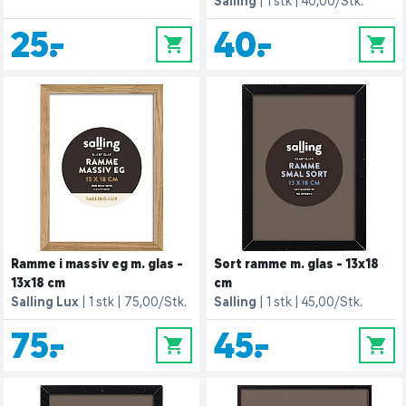
Salling
1 stk
40,00/Stk.
25,-
40,-
0
0
Ramme i massiv eg m. glas -
Sort ramme m. glas - 13x18
13x18 cm
cm
Salling Lux
1 stk
75,00/Stk.
Salling
1 stk
45,00/Stk.
75,-
45,-
0
0