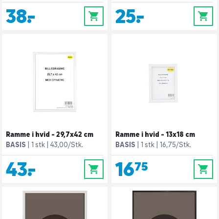
38,-
25,-
0
0
Ramme i hvid - 29,7x42 cm
Ramme i hvid - 13x18 cm
BASIS
1 stk
43,00/Stk.
BASIS
1 stk
16,75/Stk.
43,-
16,75
0
0