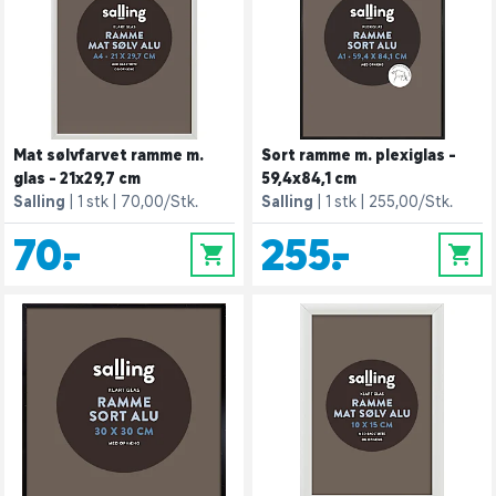
Mat sølvfarvet ramme m.
Sort ramme m. plexiglas -
glas - 21x29,7 cm
59,4x84,1 cm
Salling
1 stk
70,00/Stk.
Salling
1 stk
255,00/Stk.
70,-
255,-
0
0