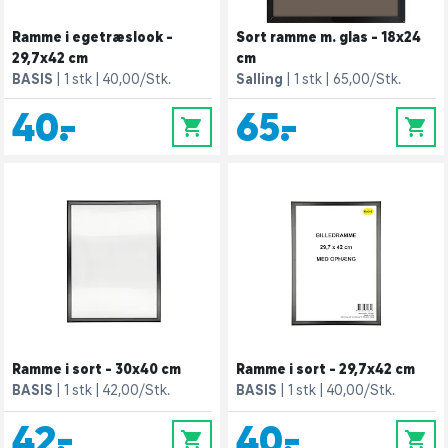
Ramme i egetræslook -
Sort ramme m. glas - 18x24
29,7x42 cm
cm
BASIS
1 stk
40,00/Stk.
Salling
1 stk
65,00/Stk.
40,-
65,-
0
0
Ramme i sort - 30x40 cm
Ramme i sort - 29,7x42 cm
BASIS
1 stk
42,00/Stk.
BASIS
1 stk
40,00/Stk.
42,-
40,-
0
0