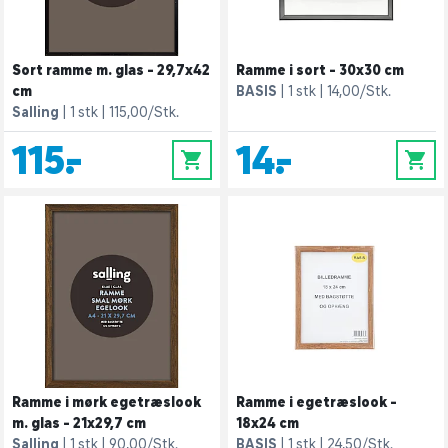
Sort ramme m. glas - 29,7x42
Ramme i sort - 30x30 cm
cm
BASIS
1 stk
14,00/Stk.
Salling
1 stk
115,00/Stk.
115,-
14,-
0
0
Ramme i mørk egetræslook
Ramme i egetræslook -
m. glas - 21x29,7 cm
18x24 cm
Salling
1 stk
90,00/Stk.
BASIS
1 stk
24,50/Stk.