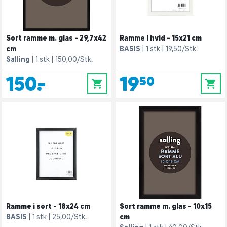
Sort ramme m. glas - 29,7x42
Ramme i hvid - 15x21 cm
cm
BASIS
1 stk
19,50/Stk.
Salling
1 stk
150,00/Stk.
150,-
19,50
0
0
Ramme i sort - 18x24 cm
Sort ramme m. glas - 10x15
BASIS
1 stk
25,00/Stk.
cm