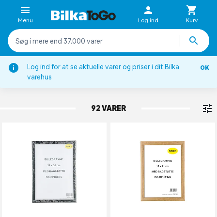
Menu
Log ind
Kurv
Log ind for at se aktuelle varer og priser i dit Bilka
OK
Rammer
varehus
RAMME UDEN PASSEPARTOUT
92 VARER