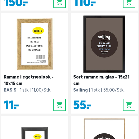
150,-
110,-
0
0
Ramme i egetræslook -
Sort ramme m. glas - 15x21
10x15 cm
cm
BASIS
1 stk
11,00/Stk.
Salling
1 stk
55,00/Stk.
11,-
55,-
0
0