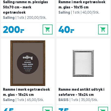
Salling ramme m. plexiglas
Ramme i mørk egetræslook
50x70 cm - mørk
m. glas - 10x15 cm
egetræslook
Salling
1 stk
40,00/Stk.
Salling
1 stk
200,00/Stk.
200,-
40,-
0
0
Ramme i mørk egetræslook
Ramme med antikt udtryk i
m. glas - 18x24 cm
sølvfarve - 18x24 cm
Salling
1 stk
65,00/Stk.
BASIS
1 stk
35,00/Stk.