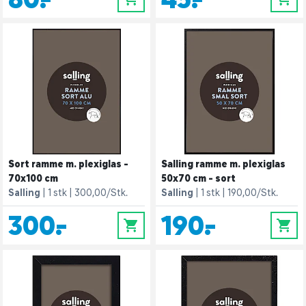
Sort ramme m. plexiglas -
Salling ramme m. plexiglas
70x100 cm
50x70 cm - sort
Salling
1 stk
300,00/Stk.
Salling
1 stk
190,00/Stk.
300,-
190,-
0
0