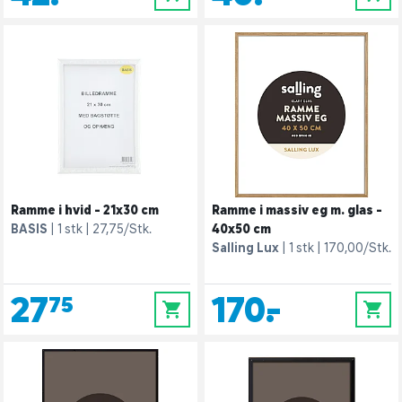
Ramme i hvid - 21x30 cm
Ramme i massiv eg m. glas -
BASIS
1 stk
27,75/Stk.
40x50 cm
Salling Lux
1 stk
170,00/Stk.
27,75
170,-
0
0