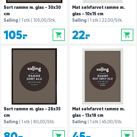
Sort ramme m. glas - 30x30
Mat sølvfarvet ramme m.
cm
glas - 10x15 cm
Salling
1 stk
105,00/Stk.
Salling
1 stk
22,00/Stk.
105,-
22,-
0
0
Sort ramme m. glas - 28x35
Mat sølvfarvet ramme m.
cm
glas - 13x18 cm
Salling
1 stk
80,00/Stk.
Salling
1 stk
45,00/Stk.
80,-
45,-
0
0