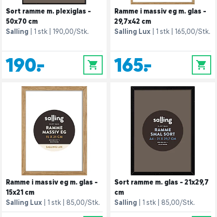
Sort ramme m. plexiglas -
Ramme i massiv eg m. glas -
50x70 cm
29,7x42 cm
Salling
1 stk
190,00/Stk.
Salling Lux
1 stk
165,00/Stk.
190,-
165,-
0
0
Ramme i massiv eg m. glas -
Sort ramme m. glas - 21x29,7
15x21 cm
cm
Salling Lux
1 stk
85,00/Stk.
Salling
1 stk
85,00/Stk.