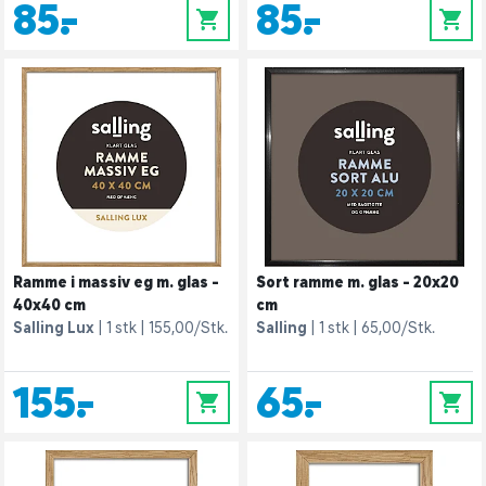
85,-
85,-
0
0
Ramme i massiv eg m. glas -
Sort ramme m. glas - 20x20
40x40 cm
cm
Salling Lux
1 stk
155,00/Stk.
Salling
1 stk
65,00/Stk.
155,-
65,-
0
0