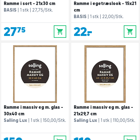
Ramme i sort - 21x30 cm
Ramme i egetræslook - 15x21
BASIS
1 stk
27,75/Stk.
cm
BASIS
1 stk
22,00/Stk.
27,75
22,-
0
0
Ramme i massiv eg m. glas -
Ramme i massiv eg m. glas -
30x40 cm
21x29,7 cm
Salling Lux
1 stk
150,00/Stk.
Salling Lux
1 stk
110,00/Stk.