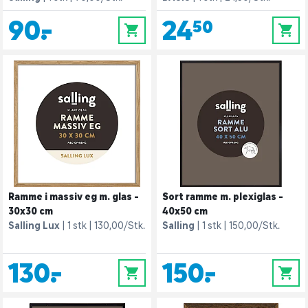
90,-
24,50
0
0
Ramme i massiv eg m. glas -
Sort ramme m. plexiglas -
30x30 cm
40x50 cm
Salling Lux
1 stk
130,00/Stk.
Salling
1 stk
150,00/Stk.
130,-
150,-
0
0