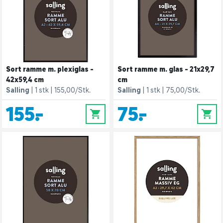
Sort ramme m. plexiglas -
Sort ramme m. glas - 21x29,7
42x59,4 cm
cm
Salling
1 stk
155,00/Stk.
Salling
1 stk
75,00/Stk.
155,-
75,-
0
0