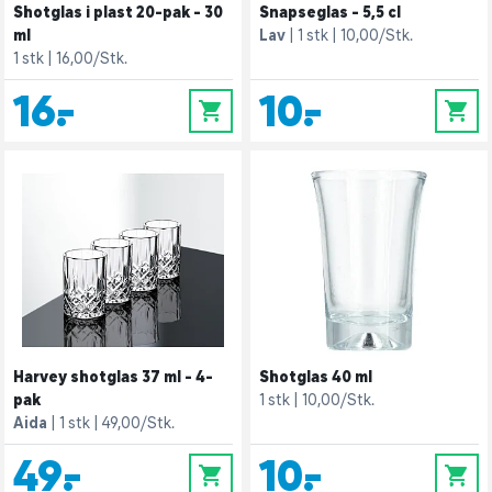
Shotglas i plast 20-pak - 30
Snapseglas - 5,5 cl
ml
Lav
1 stk
10,00/Stk.
1 stk
16,00/Stk.
16,-
10,-
0
0
Harvey shotglas 37 ml - 4-
Shotglas 40 ml
pak
1 stk
10,00/Stk.
Aida
1 stk
49,00/Stk.
49,-
10,-
0
0