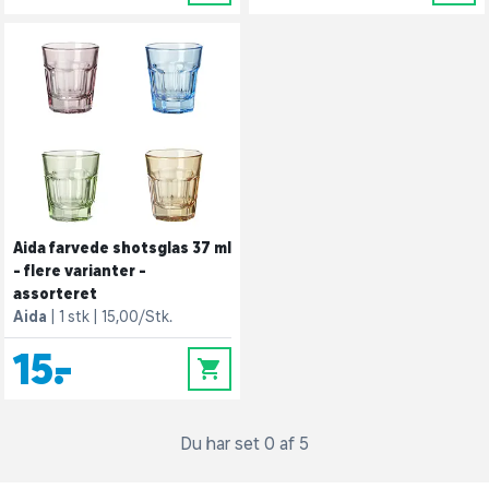
Aida farvede shotsglas 37 ml
- flere varianter -
assorteret
Aida
1 stk
15,00/Stk.
15,-
0
Du har set 0 af 5