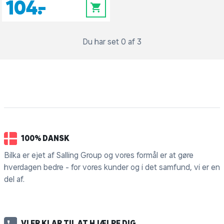
104,-
0
Du har set 0 af 3
100% DANSK
Bilka er ejet af Salling Group og vores formål er at gøre
hverdagen bedre - for vores kunder og i det samfund, vi er en
del af.
VI ER KLAR TIL AT HJÆLPE DIG