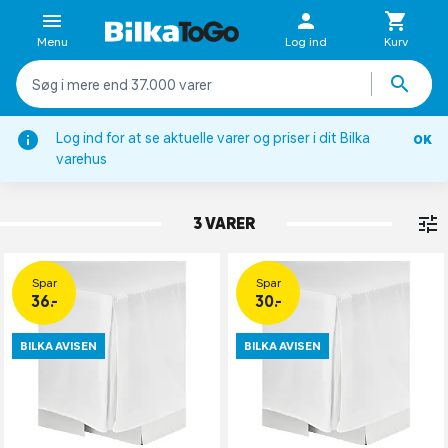
Menu
Log ind
Kurv
Log ind for at se aktuelle varer og priser i dit Bilka
OK
Lagner
varehus
KAPPELAGNER
3 VARER
Spar
Spar
36.-
30.-
BILKA AVISEN
BILKA AVISEN