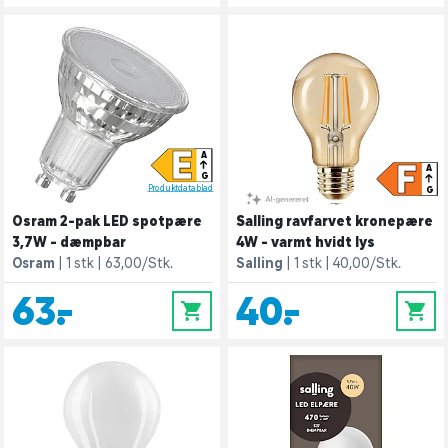
E
A
F
A
G
Produktdatablad
G
Osram 2-pak LED spotpære
Salling ravfarvet kronepære
3,7W - dæmpbar
4W - varmt hvidt lys
Osram
1 stk
63,00/Stk.
Salling
1 stk
40,00/Stk.
63,-
40,-
0
0