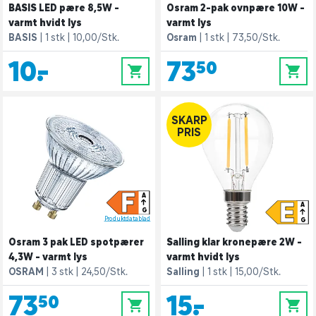
BASIS LED pære 8,5W -
Osram 2-pak ovnpære 10W -
varmt hvidt lys
varmt lys
BASIS
1 stk
10,00/Stk.
Osram
1 stk
73,50/Stk.
10,-
73,50
0
0
SKARP
PRIS
F
A
E
A
G
Produktdatablad
G
Osram 3 pak LED spotpærer
Salling klar kronepære 2W -
4,3W - varmt lys
varmt hvidt lys
OSRAM
3 stk
24,50/Stk.
Salling
1 stk
15,00/Stk.
73,50
15,-
0
0