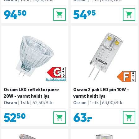
94,50
54,95
0
0
G
A
F
A
G
Produktdatablad
G
Osram LED reflektorpære
Osram 2 pak LED pin 10W -
20W - varmt hvidt lys
varmt hvidt lys
Osram
1 stk
52,50/Stk.
Osram
1 stk
63,00/Stk.
52,50
63,-
0
0