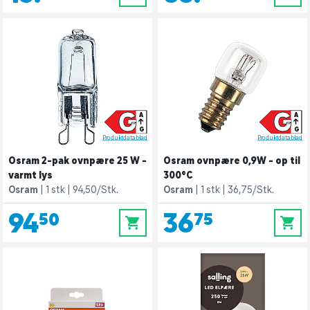
G
G
A
A
G
G
Produktdatablad
Produktdatablad
Osram 2-pak ovnpære 25 W -
Osram ovnpære 0,9W - op til
varmt lys
300°C
Osram
1 stk
94,50/Stk.
Osram
1 stk
36,75/Stk.
94,50
36,75
0
0