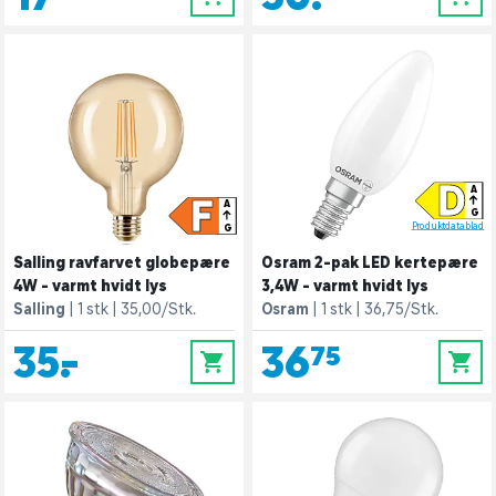
D
A
F
A
G
Produktdatablad
G
Salling ravfarvet globepære
Osram 2-pak LED kertepære
4W - varmt hvidt lys
3,4W - varmt hvidt lys
Salling
1 stk
35,00/Stk.
Osram
1 stk
36,75/Stk.
35,-
36,75
0
0