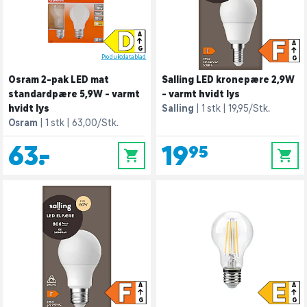
D
A
F
A
G
Produktdatablad
G
Osram 2-pak LED mat
Salling LED kronepære 2,9W
standardpære 5,9W - varmt
- varmt hvidt lys
hvidt lys
Salling
1 stk
19,95/Stk.
Osram
1 stk
63,00/Stk.
63,-
19,95
0
0
F
E
A
A
G
G