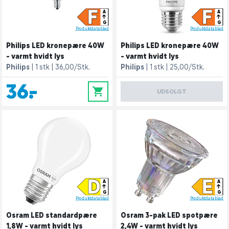
F
F
A
A
G
G
Produktdatablad
Produktdatablad
Philips LED kronepære 40W
Philips LED kronepære 40W
- varmt hvidt lys
- varmt hvidt lys
Philips
1 stk
36,00/Stk.
Philips
1 stk
25,00/Stk.
36,-
0
UDSOLGT
D
E
A
A
G
G
Produktdatablad
Produktdatablad
Osram LED standardpære
Osram 3-pak LED spotpære
1,8W - varmt hvidt lys
2,4W - varmt hvidt lys