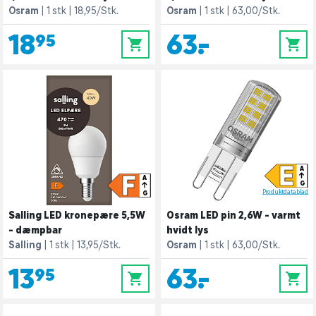
Osram
1 stk
18,95/Stk.
Osram
1 stk
63,00/Stk.
18,95
63,-
0
0
E
A
F
A
G
Produktdatablad
G
Salling LED kronepære 5,5W
Osram LED pin 2,6W - varmt
- dæmpbar
hvidt lys
Salling
1 stk
13,95/Stk.
Osram
1 stk
63,00/Stk.
13,95
63,-
0
0