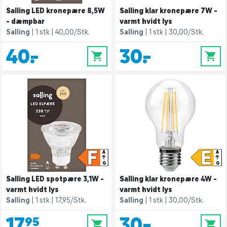
Salling LED kronepære 8,5W
Salling klar kronepære 7W -
- dæmpbar
varmt hvidt lys
Salling
1 stk
40,00/Stk.
Salling
1 stk
30,00/Stk.
40,-
30,-
0
0
F
E
A
A
G
G
Salling LED spotpære 3,1W -
Salling klar kronepære 4W -
varmt hvidt lys
varmt hvidt lys
Salling
1 stk
17,95/Stk.
Salling
1 stk
30,00/Stk.
17,95
30,-
0
0