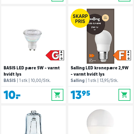
SKARP
PRIS
G
F
A
A
G
G
BASIS LED pære 5W - varmt
Salling LED kronepære 2,9W
hvidt lys
- varmt hvidt lys
BASIS
1 stk
10,00/Stk.
Salling
1 stk
13,95/Stk.
10,-
13,95
0
0