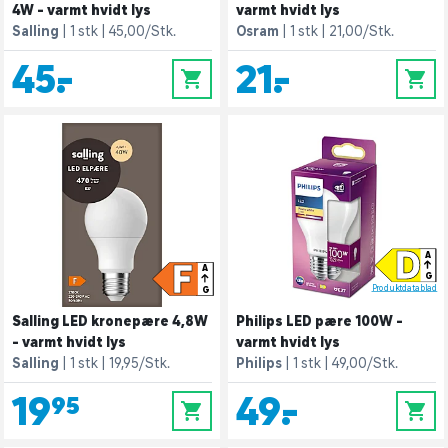
4W - varmt hvidt lys
varmt hvidt lys
Salling
1 stk
45,00/Stk.
Osram
1 stk
21,00/Stk.
45,-
21,-
0
0
D
A
F
A
G
Produktdatablad
G
Salling LED kronepære 4,8W
Philips LED pære 100W -
- varmt hvidt lys
varmt hvidt lys
Salling
1 stk
19,95/Stk.
Philips
1 stk
49,00/Stk.
19,95
49,-
0
0