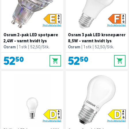
E
F
A
A
G
G
Produktdatablad
Produktdatablad
Osram 2-pak LED spotpære
Osram 3 pak LED kronepærer
2,4W - varmt hvidt lys
8,5W - varmt hvidt lys
Osram
1 stk
52,50/Stk.
Osram
1 stk
52,50/Stk.
52,50
52,50
0
0
D
D
A
A
G
G
Produktdatablad
Produktdatablad