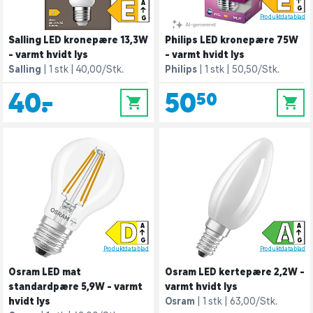
E
E
A
G
Produktdatablad
G
Salling LED kronepære 13,3W
Philips LED kronepære 75W
- varmt hvidt lys
- varmt hvidt lys
Salling
1 stk
40,00/Stk.
Philips
1 stk
50,50/Stk.
40,-
50,50
0
0
D
A
A
A
G
G
Produktdatablad
Produktdatablad
Osram LED mat
Osram LED kertepære 2,2W -
standardpære 5,9W - varmt
varmt hvidt lys
hvidt lys
Osram
1 stk
63,00/Stk.