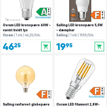
A
A
F
A
G
Produktdatablad
G
Osram LED kronepære 60W -
Salling LED kronepære 5,5W
varmt hvidt lys
- dæmpbar
Osram
1 stk
46,25/Stk.
Salling
1 stk
19,95/Stk.
46,25
19,95
0
0
F
A
F
A
G
Produktdatablad
G
Salling ravfarvet globepære
Osram LED filament 2,8W-