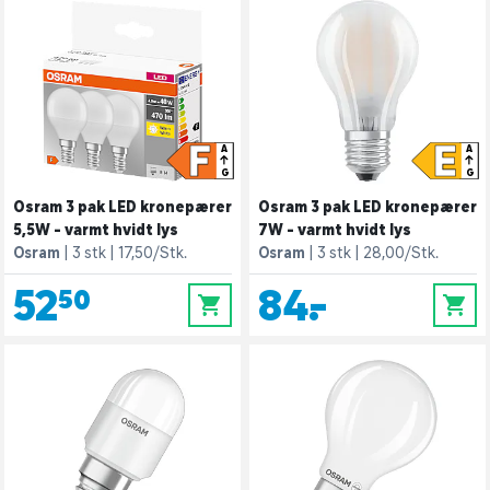
F
E
A
A
G
G
Osram 3 pak LED kronepærer
Osram 3 pak LED kronepærer
5,5W - varmt hvidt lys
7W - varmt hvidt lys
Osram
3 stk
17,50/Stk.
Osram
3 stk
28,00/Stk.
52,50
84,-
0
0