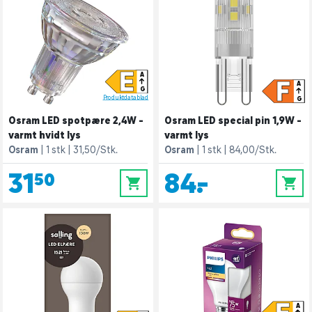
E
A
F
A
G
Produktdatablad
G
Osram LED spotpære 2,4W -
Osram LED special pin 1,9W -
varmt hvidt lys
varmt lys
Osram
1 stk
31,50/Stk.
Osram
1 stk
84,00/Stk.
31,50
84,-
0
0
A