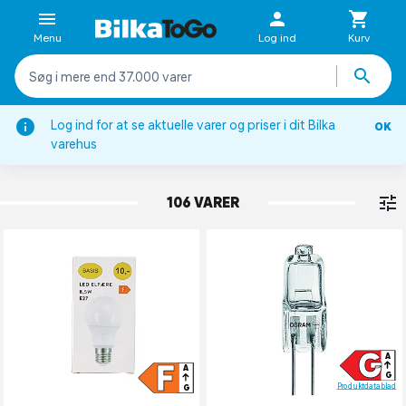
Menu
Log ind
Kurv
Log ind for at se aktuelle varer og priser i dit Bilka
OK
Belysning
varehus
PÆRER
106 VARER
G
A
F
A
G
Produktdatablad
G