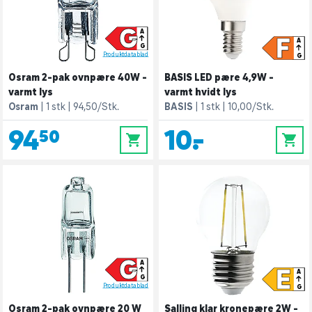
G
A
F
A
G
Produktdatablad
G
Osram 2-pak ovnpære 40W -
BASIS LED pære 4,9W -
varmt lys
varmt hvidt lys
Osram
1 stk
94,50/Stk.
BASIS
1 stk
10,00/Stk.
94,50
10,-
0
0
G
A
E
A
G
Produktdatablad
G
Osram 2-pak ovnpære 20 W
Salling klar kronepære 2W -