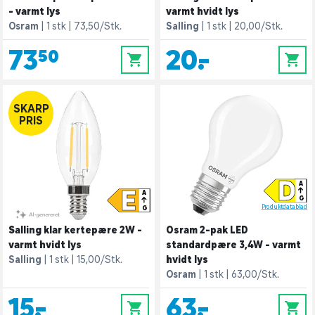
- varmt lys
varmt hvidt lys
Osram
1 stk
73,50/Stk.
Salling
1 stk
20,00/Stk.
73,50
20,-
0
0
SKARP
PRIS
D
A
E
A
G
Produktdatablad
G
Salling klar kertepære 2W -
Osram 2-pak LED
varmt hvidt lys
standardpære 3,4W - varmt
Salling
1 stk
15,00/Stk.
hvidt lys
Osram
1 stk
63,00/Stk.
15,-
63,-
0
0