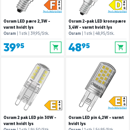
F
D
A
A
G
G
Produktdatablad
Produktdatablad
Osram LED pære 2,3W -
Osram 2-pak LED kronepære
varmt hvidt lys
3,4W - varmt hvidt lys
Osram
1 stk
39,95/Stk.
Osram
1 stk
48,95/Stk.
39,95
48,95
0
0
E
A
E
A
G
Produktdatablad
G
Osram 2 pak LED pin 30W -
Osram LED pin 4,2W - varmt
varmt hvidt lys
hvidt lys
Osram
1 stk
94,50/Stk.
Osram
1 stk
54,95/Stk.