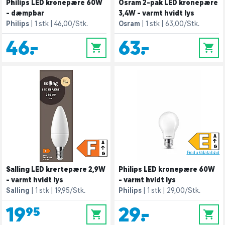
Philips LED kronepære 60W
Osram 2-pak LED kronepære
- dæmpbar
3,4W - varmt hvidt lys
Philips
1 stk
46,00/Stk.
Osram
1 stk
63,00/Stk.
46,-
63,-
0
0
E
A
F
A
G
Produktdatablad
G
Salling LED krertepære 2,9W
Philips LED kronepære 60W
- varmt hvidt lys
- varmt hvidt lys
Salling
1 stk
19,95/Stk.
Philips
1 stk
29,00/Stk.
19,95
29,-
0
0