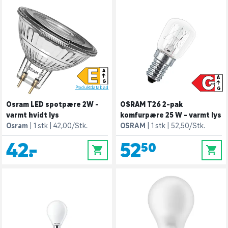
E
A
G
A
G
Produktdatablad
G
Osram LED spotpære 2W -
OSRAM T26 2-pak
varmt hvidt lys
komfurpære 25 W - varmt lys
Osram
1 stk
42,00/Stk.
OSRAM
1 stk
52,50/Stk.
42,-
52,50
0
0