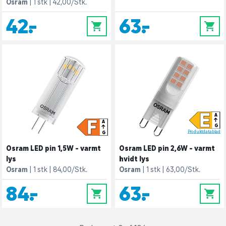
Osram
1 stk
42,00/Stk.
42,-
63,-
0
0
E
A
F
A
G
Produktdatablad
G
Osram LED pin 1,5W - varmt
Osram LED pin 2,6W - varmt
lys
hvidt lys
Osram
1 stk
84,00/Stk.
Osram
1 stk
63,00/Stk.
84,-
63,-
0
0