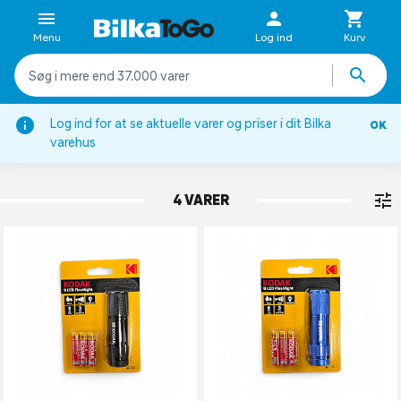
Menu
Log ind
Kurv
Log ind for at se aktuelle varer og priser i dit Bilka
OK
Belysning
varehus
LOMMELYGTER
4 VARER