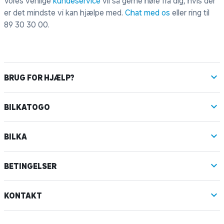
Vores venlige
kundeservice
vil så gerne høre fra dig, hvis der
er det mindste vi kan hjælpe med.
Chat med os
eller ring til
89 30 30 00
.
BRUG FOR HJÆLP?
BILKATOGO
BILKA
BETINGELSER
KONTAKT