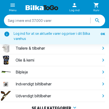
Menu
Log ind
Kurv
Log ind for at se aktuelle varer og priser i dit Bilka
BILUDSTYR
OK
varehus
Trailere & tilbehør
Olie & kemi
Bilpleje
Indvendigt biltilbehør
Udvendigt biltilbehør
SE ALLE KATEGORIER