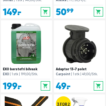
149,-
50,99
0
0
EXO børstefri bilvask
Adaptor 13-7 polet
EXO
1 stk
199,00/Stk.
Carpoint
1 stk
49,00/Stk.
199,-
49,-
0
0
3 FOR 2