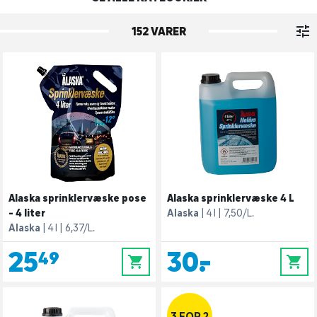
152 VARER
Alaska sprinklervæske pose
Alaska sprinklervæske 4 L
- 4 liter
Alaska
4 l
7,50/L.
Alaska
4 l
6,37/L.
25,49
30,-
0
0
3 FOR 2