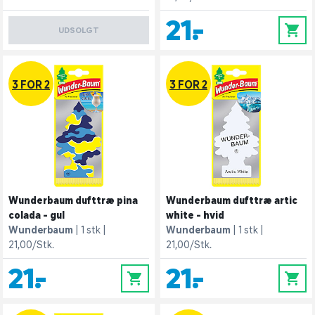
21,-
0
UDSOLGT
3 FOR 2
3 FOR 2
Wunderbaum dufttræ pina
Wunderbaum dufttræ artic
colada - gul
white - hvid
Wunderbaum
1 stk
Wunderbaum
1 stk
21,00/Stk.
21,00/Stk.
21,-
21,-
0
0