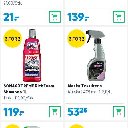
21,00/Stk.
21,-
139,-
0
0
3 FOR 2
3 FOR 2
SONAX XTREME RichFoam
Alaska Textilrens
Shampoo 1L
Alaska
475 ml
112,11/L.
1 stk
119,00/Stk.
119,-
53,25
0
0