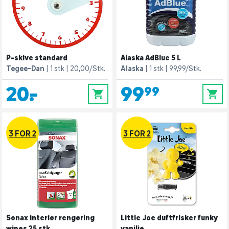
P-skive standard
Alaska AdBlue 5 L
Tegee-Dan
1 stk
20,00/Stk.
Alaska
1 stk
99,99/Stk.
20,-
99,99
0
0
3 FOR 2
3 FOR 2
Sonax interiør rengøring
Little Joe duftfrisker funky
wipes 25 stk.
vanilje