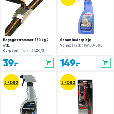
Bagagestrammer 250 kg 2
Sonax læderpleje
stk.
Sonax
1 stk
149,00/Stk.
Carpoint
1 stk
39,00/Stk.
39,-
149,-
0
0
3 FOR 2
3 FOR 2