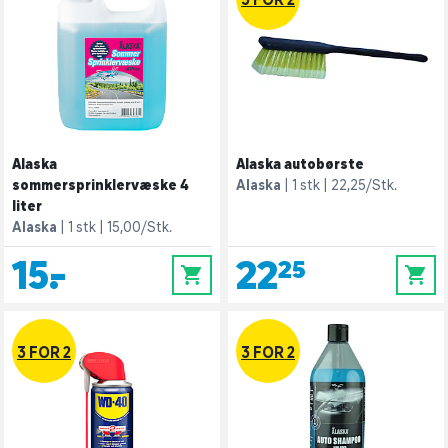
Alaska
Alaska autobørste
sommersprinklervæske 4
Alaska
1 stk
22,25/Stk.
liter
Alaska
1 stk
15,00/Stk.
15,-
22,25
0
0
3 FOR 2
3 FOR 2