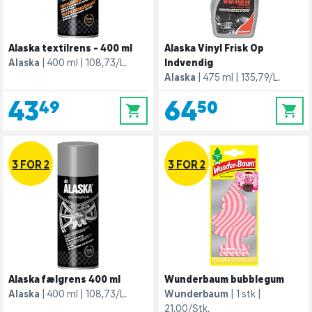
Alaska textilrens - 400 ml
Alaska Vinyl Frisk Op
Alaska
400 ml
108,73/L.
Indvendig
Alaska
475 ml
135,79/L.
43,49
64,50
0
0
3 FOR 2
3 FOR 2
Alaska fælgrens 400 ml
Wunderbaum bubblegum
Alaska
400 ml
108,73/L.
Wunderbaum
1 stk
21,00/Stk.