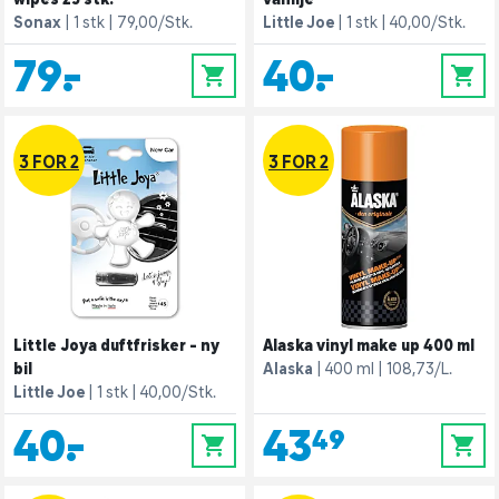
Sonax
1 stk
79,00/Stk.
Little Joe
1 stk
40,00/Stk.
79,-
40,-
0
0
3 FOR 2
3 FOR 2
Little Joya duftfrisker - ny
Alaska vinyl make up 400 ml
bil
Alaska
400 ml
108,73/L.
Little Joe
1 stk
40,00/Stk.
40,-
43,49
0
0