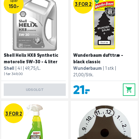
Spar
3 FOR 2
150.-
Shell Helix HX8 Synthetic
Wunderbaum dufttræ -
motorolie 5W-30 - 4 liter
black classic
Shell
4 l
49,75/L.
Wunderbaum
1 stk
| før 349,00
21,00/Stk.
21,-
0
UDSOLGT
3 FOR 2