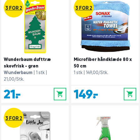
3 FOR 2
3 FOR 2
Wunderbaum dufttræ
Microfiber håndklæde 80 x
skovfrisk - grøn
50 cm
Wunderbaum
1 stk
1 stk
149,00/Stk.
21,00/Stk.
21,-
149,-
0
0
3 FOR 2