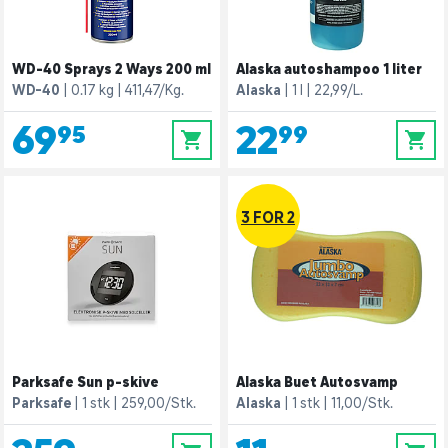
WD-40 Sprays 2 Ways 200 ml
Alaska autoshampoo 1 liter
WD-40
0.17 kg
411,47/Kg.
Alaska
1 l
22,99/L.
69,95
22,99
0
0
3 FOR 2
Parksafe Sun p-skive
Alaska Buet Autosvamp
Parksafe
1 stk
259,00/Stk.
Alaska
1 stk
11,00/Stk.