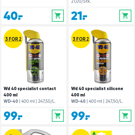
21,00/Stk.
40,-
21,-
0
0
3 FOR 2
3 FOR 2
Wd 40 specialist contact
Wd 40 specialist silicone
400 ml
400 ml
WD-40
400 ml
247,50/L.
WD-40
400 ml
247,50/L.
99,-
99,-
0
0