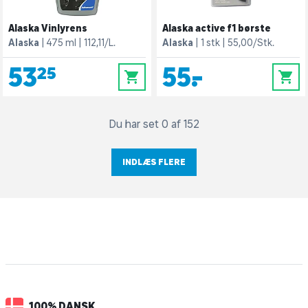
Alaska Vinlyrens
Alaska active f1 børste
Alaska
475 ml
112,11/L.
Alaska
1 stk
55,00/Stk.
53,25
55,-
0
0
Du har set 0 af 152
INDLÆS FLERE
100% DANSK