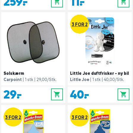
259,-
11,-
0
0
3 FOR 2
Solskærm
Little Joe duftfrisker - ny bil
Carpoint
1 stk
29,00/Stk.
Little Joe
1 stk
40,00/Stk.
29,-
40,-
0
0
3 FOR 2
3 FOR 2