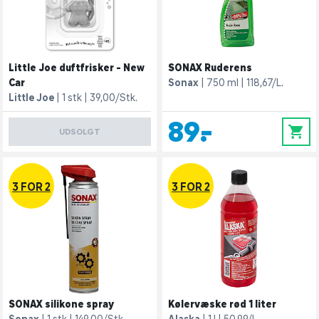
Little Joe duftfrisker - New
SONAX Ruderens
Car
Sonax
750 ml
118,67/L.
Little Joe
1 stk
39,00/Stk.
89,-
0
UDSOLGT
3 FOR 2
3 FOR 2
SONAX silikone spray
Kølervæske rød 1 liter
Sonax
1 stk
149,00/Stk.
Alaska
1 l
50,99/L.