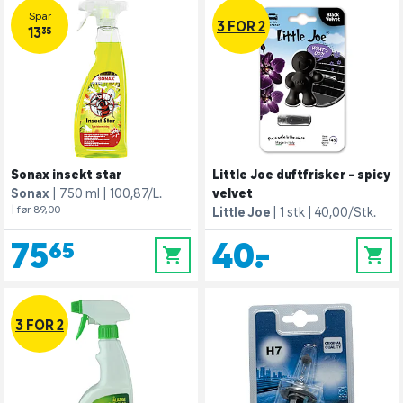
Spar
3 FOR 2
13,35
Sonax insekt star
Little Joe duftfrisker - spicy
Sonax
750 ml
100,87/L.
velvet
| før 89,00
Little Joe
1 stk
40,00/Stk.
75,65
40,-
0
0
3 FOR 2