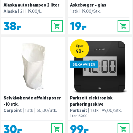
Alaska autoshampoo 2 liter
Askebæger - glas
Alaska
2 l
19,00/L.
1 stk
19,00/Stk.
38,-
19,-
0
0
Spar
40.-
BILKA AVISEN
Selvklæbende affaldsposer
Parkzeit elektronisk
-10 stk.
parkeringsskive
Carpoint
1 stk
30,00/Stk.
Parkzeit
1 stk
99,00/Stk.
| før 139,00
30,-
99,-
0
0