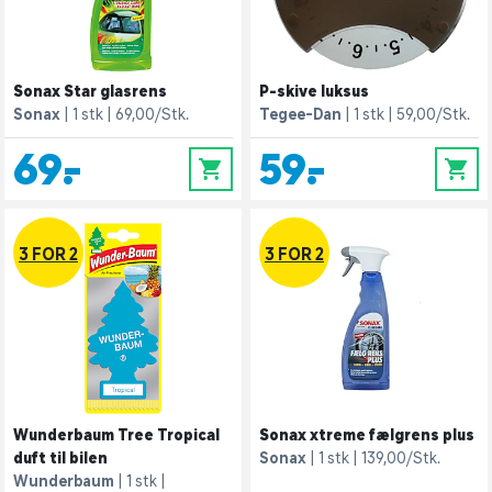
Sonax Star glasrens
P-skive luksus
Sonax
1 stk
69,00/Stk.
Tegee-Dan
1 stk
59,00/Stk.
69,-
59,-
0
0
3 FOR 2
3 FOR 2
Wunderbaum Tree Tropical
Sonax xtreme fælgrens plus
duft til bilen
Sonax
1 stk
139,00/Stk.
Wunderbaum
1 stk