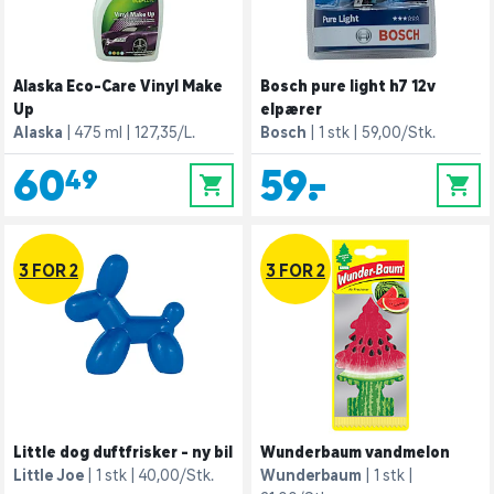
Alaska Eco-Care Vinyl Make
Bosch pure light h7 12v
Up
elpærer
Alaska
475 ml
127,35/L.
Bosch
1 stk
59,00/Stk.
60,49
59,-
0
0
3 FOR 2
3 FOR 2
Little dog duftfrisker - ny bil
Wunderbaum vandmelon
Little Joe
1 stk
40,00/Stk.
Wunderbaum
1 stk