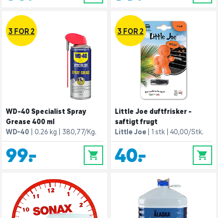
3 FOR 2
3 FOR 2
WD-40 Specialist Spray
Little Joe duftfrisker -
Grease 400 ml
saftigt frugt
WD-40
0.26 kg
380,77/Kg.
Little Joe
1 stk
40,00/Stk.
99,-
40,-
0
0