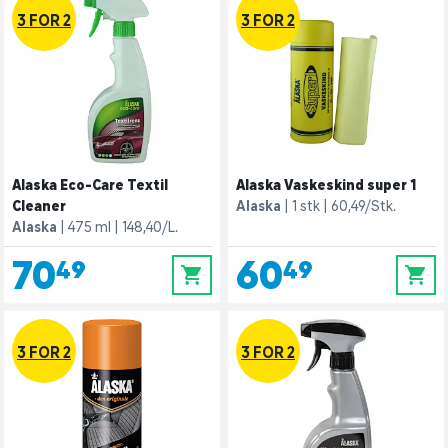
3 FOR 2
3 FOR 2
Alaska Eco-Care Textil
Alaska Vaskeskind super 1
Cleaner
Alaska
1 stk
60,49/Stk.
Alaska
475 ml
148,40/L.
70,49
60,49
0
0
3 FOR 2
3 FOR 2