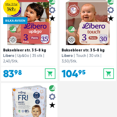
Mix 3 for
149.-
BILKA AVISEN
Buksebleer str. 3 5-8 kg
Buksebleer str. 3 5-8 kg
Libero
Up&Go
35 stk
Libero
Touch
30 stk
2,40/Stk.
3,50/Stk.
83,98
104,95
0
0