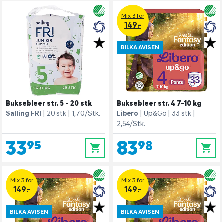
Mix 3 for
149.-
BILKA AVISEN
Buksebleer str. 5 - 20 stk
Buksebleer str. 4 7-10 kg
Salling FRI
20 stk
1,70/Stk.
Libero
Up&Go
33 stk
2,54/Stk.
33,95
83,98
0
0
Mix 3 for
Mix 3 for
149.-
149.-
BILKA AVISEN
BILKA AVISEN