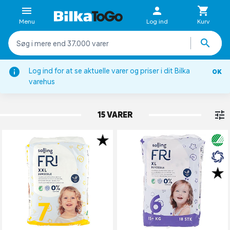
Menu
Log ind
Kurv
Log ind for at se aktuelle varer og priser i dit Bilka
OK
Bleer & tilbehør
varehus
BLEBUKSER
15 VARER