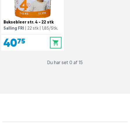
Buksebleer str. 4 - 22 stk
Salling FRI
22 stk
1,85/Stk.
40,75
0
Du har set 0 af 15