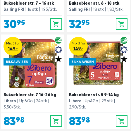
Buksebleer str. 7 - 16 stk
Buksebleer str. 6 - 18 stk
Salling FRI
16 stk
1,93/Stk.
Salling FRI
18 stk
1,83/Stk.
30,95
32,95
0
0
Mix 3 for
Mix 3 for
149.-
149.-
BILKA AVISEN
BILKA AVISEN
Buksebleer str. 7 16-26 kg
Buksebleer str. 5 9-14 kg
Libero
Up&Go
24 stk
Libero
Up&Go
29 stk
3,50/Stk.
2,90/Stk.
83,98
83,98
0
0