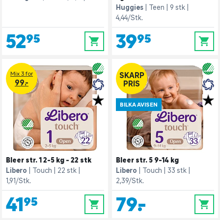
Huggies
Teen
9 stk
4,44/Stk.
52,95
39,95
0
0
Mix 3 for
SKARP
99.-
PRIS
BILKA AVISEN
Bleer str. 1 2-5 kg - 22 stk
Bleer str. 5 9-14 kg
Libero
Touch
22 stk
Libero
Touch
33 stk
1,91/Stk.
2,39/Stk.
41,95
79,-
0
0