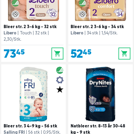
Bleer str. 2 3-6 kg - 32 stk
Bleer str. 2 3-6 kg - 34 stk
Libero
Touch
32 stk
Libero
34 stk
1,54/Stk.
2,30/Stk.
73,45
52,45
0
0
Bleer str. 3 4-9 kg - 56 stk
Natbleer str. 8-13 år 30-48
Salling FRI
56 stk
0,95/Stk.
kg - 9 stk