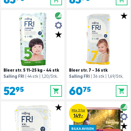
Bleer str. 5 11-25 kg - 44 stk
Bleer str. 7 - 36 stk
Salling FRI
44 stk
1,20/Stk.
Salling FRI
36 stk
1,69/Stk.
52,95
60,75
0
0
Mix 3 for
149.-
BILKA AVISEN