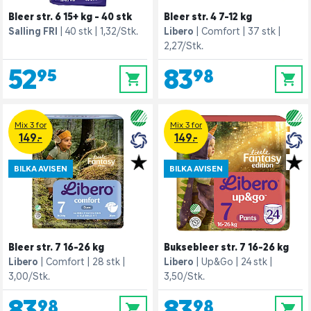
Bleer str. 6 15+ kg - 40 stk
Bleer str. 4 7-12 kg
Salling FRI
40 stk
1,32/Stk.
Libero
Comfort
37 stk
2,27/Stk.
52,95
83,98
0
0
Mix 3 for
Mix 3 for
149.-
149.-
BILKA AVISEN
BILKA AVISEN
Bleer str. 7 16-26 kg
Buksebleer str. 7 16-26 kg
Libero
Comfort
28 stk
Libero
Up&Go
24 stk
3,00/Stk.
3,50/Stk.
83,98
83,98
0
0