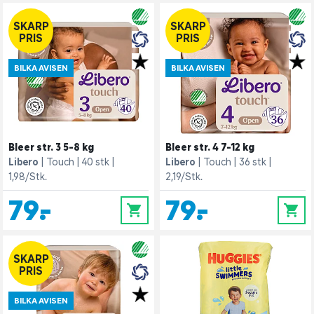
SKARP
SKARP
PRIS
PRIS
BILKA AVISEN
BILKA AVISEN
Bleer str. 3 5-8 kg
Bleer str. 4 7-12 kg
Libero
Touch
40 stk
Libero
Touch
36 stk
1,98/Stk.
2,19/Stk.
79,-
79,-
0
0
SKARP
PRIS
BILKA AVISEN