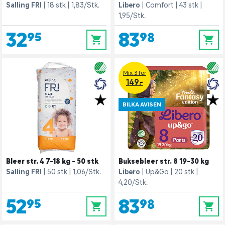
Salling FRI
18 stk
1,83/Stk.
Libero
Comfort
43 stk
1,95/Stk.
32,95
83,98
0
0
Mix 3 for
149.-
BILKA AVISEN
Bleer str. 4 7-18 kg - 50 stk
Buksebleer str. 8 19-30 kg
Salling FRI
50 stk
1,06/Stk.
Libero
Up&Go
20 stk
4,20/Stk.
52,95
83,98
0
0