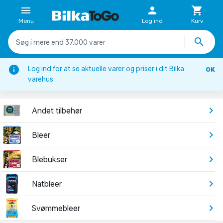
Menu
Log ind
Kurv
Log ind for at se aktuelle varer og priser i dit Bilka
OK
Baby & børn
varehus
BLEER & TILBEHØR
Andet tilbehør
Bleer
Blebukser
Natbleer
Svømmebleer