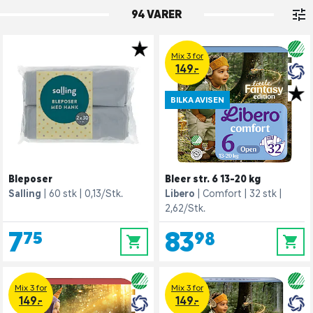
94 VARER
Mix 3 for
149.-
BILKA AVISEN
Bleposer
Bleer str. 6 13-20 kg
Salling
60 stk
0,13/Stk.
Libero
Comfort
32 stk
2,62/Stk.
7,75
83,98
0
0
Mix 3 for
Mix 3 for
149.-
149.-