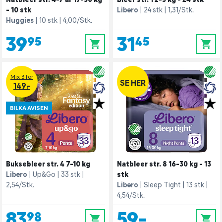
- 10 stk
Libero
24 stk
1,31/Stk.
Huggies
10 stk
4,00/Stk.
39,95
31,45
0
0
Mix 3 for
SE HER
149.-
BILKA AVISEN
Buksebleer str. 4 7-10 kg
Natbleer str. 8 16-30 kg - 13
Libero
Up&Go
33 stk
stk
2,54/Stk.
Libero
Sleep Tight
13 stk
4,54/Stk.
83,98
59,-
0
0