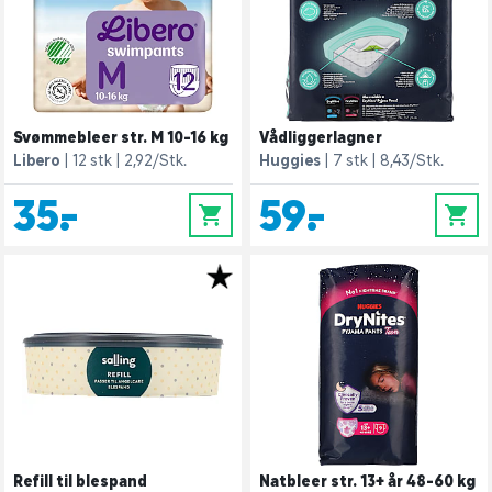
Svømmebleer str. M 10-16 kg
Vådliggerlagner
Libero
12 stk
2,92/Stk.
Huggies
7 stk
8,43/Stk.
35,-
59,-
0
0
Refill til blespand
Natbleer str. 13+ år 48-60 kg