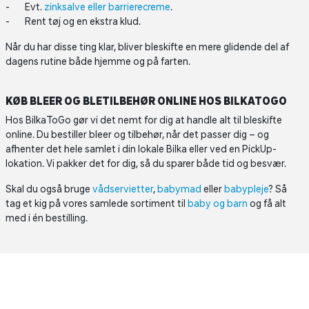
Evt.
zinksalve eller barrierecreme
.
Rent tøj og en ekstra klud.
Når du har disse ting klar, bliver bleskifte en mere glidende del af
dagens rutine både hjemme og på farten.
KØB BLEER OG BLETILBEHØR ONLINE HOS BILKATOGO
Hos BilkaToGo gør vi det nemt for dig at handle alt til bleskifte
online. Du bestiller bleer og tilbehør, når det passer dig – og
afhenter det hele samlet i din lokale Bilka eller ved en PickUp-
lokation. Vi pakker det for dig, så du sparer både tid og besvær.
Skal du også bruge
vådservietter
,
babymad
eller
babypleje
? Så
tag et kig på vores samlede sortiment til
baby og barn
og få alt
med i én bestilling.