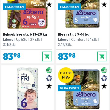
BILKA AVISEN
BILKA AVISEN
Buksebleer str. 6 13-20 kg
Bleer str. 5 9-14 kg
Libero
Up&Go
27 stk
Libero
Comfort
34 stk
3,11/Stk.
2,47/Stk.
83,98
83,98
0
0
Mix 3 for
149.-
BILKA AVISEN