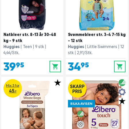
Natbleer str. 8-13 år 30-48
Svømmebleer str. 3-4 7-15 kg
kg - 9 stk
- 12 stk
Huggies
Teen
9 stk
Huggies
Little Swimmers
12
4,44/Stk.
stk
2,91/Stk.
39,95
34,95
0
0
Mix 3 for
SKARP
45.-
PRIS
BILKA AVISEN