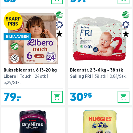
SKARP
PRIS
BILKA AVISEN
Buksebleer str. 6 13-20 kg
Bleer str. 2 3-6 kg - 38 stk
Libero
Touch
24 stk
Salling FRI
38 stk
0,81/Stk.
3,29/Stk.
79,-
30,95
0
0