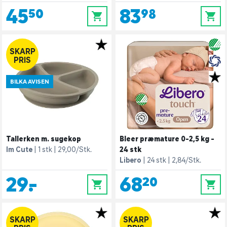
45,50
83,98
0
0
SKARP
PRIS
BILKA AVISEN
Tallerken m. sugekop
Bleer præmature 0-2,5 kg -
Im Cute
1 stk
29,00/Stk.
24 stk
Libero
24 stk
2,84/Stk.
29,-
68,20
0
0
SKARP
SKARP