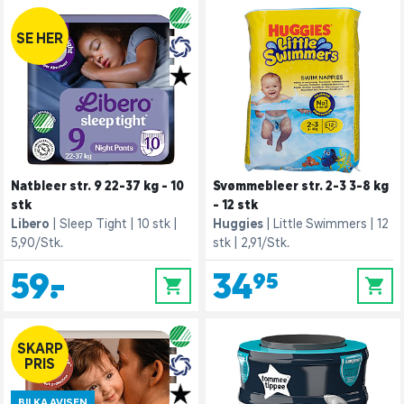
SE HER
Natbleer str. 9 22-37 kg - 10
Svømmebleer str. 2-3 3-8 kg
stk
- 12 stk
Libero
Sleep Tight
10 stk
Huggies
Little Swimmers
12
5,90/Stk.
stk
2,91/Stk.
59,-
34,95
0
0
SKARP
PRIS
BILKA AVISEN