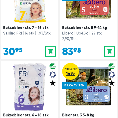
Buksebleer str. 7 - 16 stk
Buksebleer str. 5 9-14 kg
Salling FRI
16 stk
1,93/Stk.
Libero
Up&Go
29 stk
2,90/Stk.
30,95
83,98
0
0
Mix 3 for
149.-
BILKA AVISEN
Buksebleer str. 6 - 18 stk
Bleer str. 3 5-8 kg