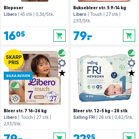
Bleposer
Buksebleer str. 5 9-14 kg
Libero
45 stk
0,36/Stk.
Libero
Touch
27 stk
2,93/Stk.
16,05
79,-
0
0
SKARP
PRIS
BILKA AVISEN
Bleer str. 7 16-26 kg
Bleer str. 1 2-5 kg - 28 stk
Libero
Touch
27 stk
Salling FRI
28 stk
0,82/Stk.
2,93/Stk.
79,-
22,95
0
0