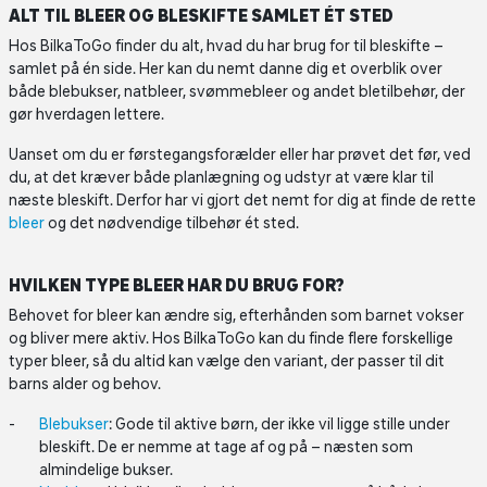
ALT TIL BLEER OG BLESKIFTE SAMLET ÉT STED
Hos BilkaToGo finder du alt, hvad du har brug for til bleskifte –
samlet på én side. Her kan du nemt danne dig et overblik over
både blebukser, natbleer, svømmebleer og andet bletilbehør, der
gør hverdagen lettere.
Uanset om du er førstegangsforælder eller har prøvet det før, ved
du, at det kræver både planlægning og udstyr at være klar til
næste bleskift. Derfor har vi gjort det nemt for dig at finde de rette
bleer
og det nødvendige tilbehør ét sted.
HVILKEN TYPE BLEER HAR DU BRUG FOR?
Behovet for bleer kan ændre sig, efterhånden som barnet vokser
og bliver mere aktiv. Hos BilkaToGo kan du finde flere forskellige
typer bleer, så du altid kan vælge den variant, der passer til dit
barns alder og behov.
Blebukser
: Gode til aktive børn, der ikke vil ligge stille under
bleskift. De er nemme at tage af og på – næsten som
almindelige bukser.