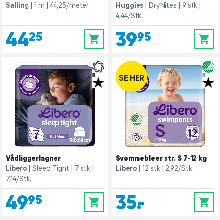
Salling
1 m
44,25/meter
Huggies
DryNites
9 stk
4,44/Stk.
44,25
39,95
0
0
SE HER
Vådliggerlagner
Svømmebleer str. S 7-12 kg
Libero
Sleep Tight
7 stk
Libero
12 stk
2,92/Stk.
7,14/Stk.
49,95
35,-
0
0