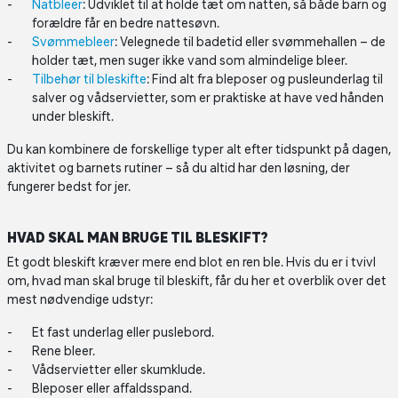
Natbleer
: Udviklet til at holde tæt om natten, så både barn og
forældre får en bedre nattesøvn.
Svømmebleer
: Velegnede til badetid eller svømmehallen – de
holder tæt, men suger ikke vand som almindelige bleer.
Tilbehør til bleskifte
: Find alt fra bleposer og pusleunderlag til
salver og vådservietter, som er praktiske at have ved hånden
under bleskift.
Du kan kombinere de forskellige typer alt efter tidspunkt på dagen,
aktivitet og barnets rutiner – så du altid har den løsning, der
fungerer bedst for jer.
HVAD SKAL MAN BRUGE TIL BLESKIFT?
Et godt bleskift kræver mere end blot en ren ble. Hvis du er i tvivl
om, hvad man skal bruge til bleskift, får du her et overblik over det
mest nødvendige udstyr:
Et fast underlag eller puslebord.
Rene bleer.
Vådservietter eller skumklude.
Bleposer eller affaldsspand.