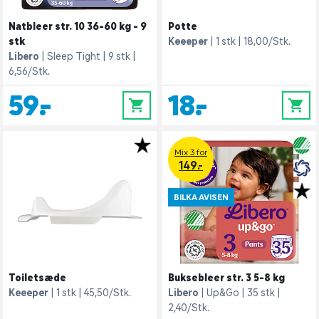
Natbleer str. 10 36-60 kg - 9
Potte
stk
Keeeper
1 stk
18,00/Stk.
Libero
Sleep Tight
9 stk
6,56/Stk.
59,-
18,-
0
0
Mix 3 for
149.-
BILKA AVISEN
Toiletsæde
Buksebleer str. 3 5-8 kg
Keeeper
1 stk
45,50/Stk.
Libero
Up&Go
35 stk
2,40/Stk.