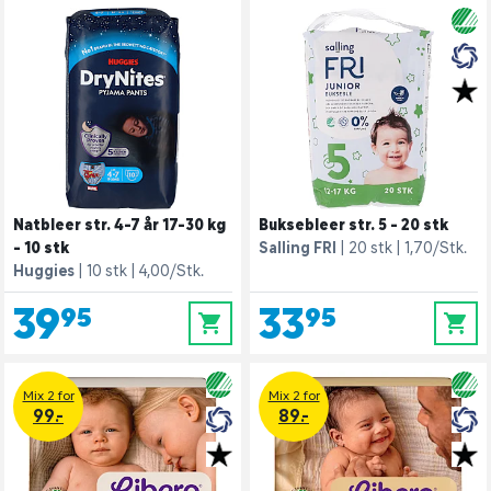
Natbleer str. 4-7 år 17-30 kg
Buksebleer str. 5 - 20 stk
- 10 stk
Salling FRI
20 stk
1,70/Stk.
Huggies
10 stk
4,00/Stk.
39,95
33,95
0
0
Mix 2 for
Mix 2 for
99.-
89.-