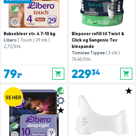
Buksebleer str. 4 7-10 kg
Bleposer refill til Twist &
Libero
Touch
29 stk
Click og Sangenic Tec
2,72/Stk.
blespande
Tommee Tippee
3 stk
76,45/Stk.
79,-
229,34
0
0
SE HER