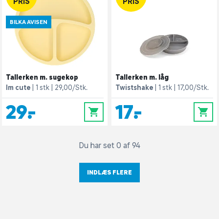
PRIS
PRIS
BILKA AVISEN
Tallerken m. sugekop
Tallerken m. låg
Im cute
1 stk
29,00/Stk.
Twistshake
1 stk
17,00/Stk.
29,-
17,-
0
0
Du har set 0 af 94
INDLÆS FLERE