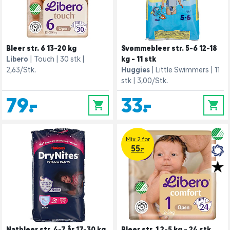
Bleer str. 6 13-20 kg
Svømmebleer str. 5-6 12-18
Libero
Touch
30 stk
kg - 11 stk
2,63/Stk.
Huggies
Little Swimmers
11
stk
3,00/Stk.
79,-
33,-
0
0
Mix 2 for
55.-
Natbleer str. 4-7 år 17-30 kg
Bleer str. 1 2-5 kg - 24 stk