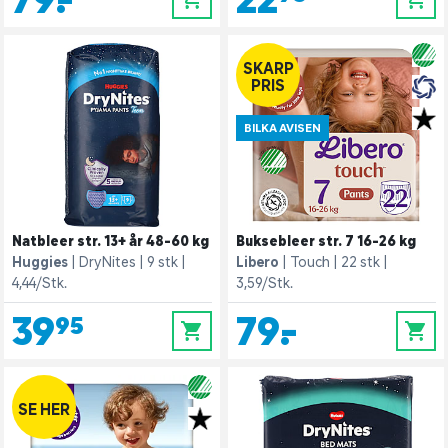
SKARP
PRIS
BILKA AVISEN
Natbleer str. 13+ år 48-60 kg
Buksebleer str. 7 16-26 kg
Huggies
DryNites
9 stk
Libero
Touch
22 stk
4,44/Stk.
3,59/Stk.
39,95
79,-
0
0
SE HER