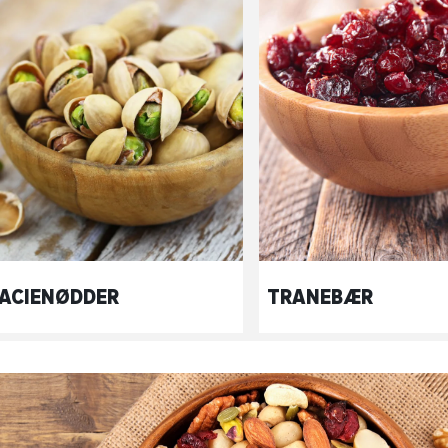
TACIENØDDER
TRANEBÆR