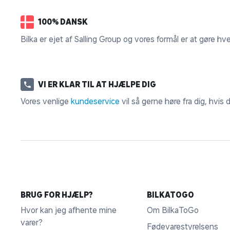
100% DANSK
Bilka er ejet af Salling Group og vores formål er at gøre hv
VI ER KLAR TIL AT HJÆLPE DIG
Vores venlige
kundeservice
vil så gerne høre fra dig, hvis
BRUG FOR HJÆLP?
BILKATOGO
Hvor kan jeg afhente mine
Om BilkaToGo
varer?
Fødevarestyrelsens