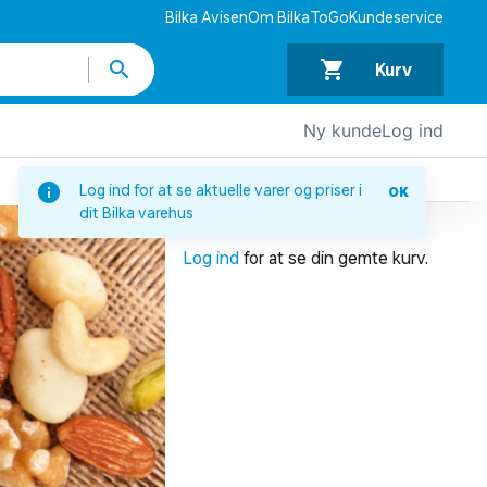
Bilka Avisen
Om BilkaToGo
Kundeservice
Kurv
Ny kunde
Log ind
DIN INDKØBSKURV
Log ind for at se aktuelle varer og priser i
OK
dit Bilka varehus
Din indkøbskurv er tom.
Log ind
for at se din gemte kurv.