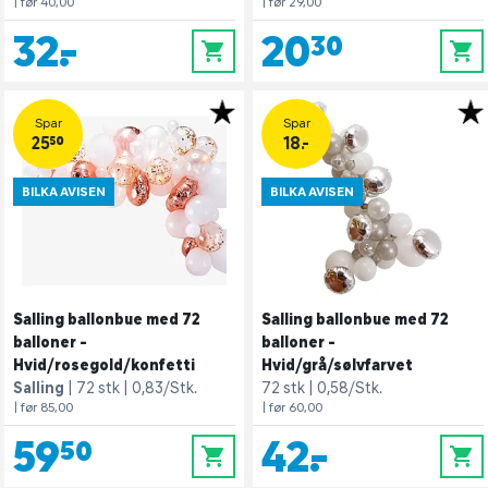
| før 40,00
| før 29,00
32,-
20,30
0
0
Spar
Spar
25,50
18.-
BILKA AVISEN
BILKA AVISEN
Salling ballonbue med 72
Salling ballonbue med 72
balloner -
balloner -
Hvid/rosegold/konfetti
Hvid/grå/sølvfarvet
Salling
72 stk
0,83/Stk.
72 stk
0,58/Stk.
| før 85,00
| før 60,00
59,50
42,-
0
0