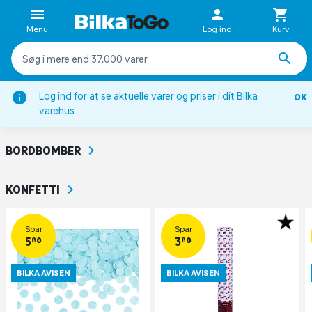
Menu
Log ind
Kurv
Forside
Inspiration
Sæsoner
Nytår
Nytårspynt
Log ind for at se aktuelle varer og priser i dit Bilka
OK
varehus
NYTÅRSPYNT
BORDBOMBER
KONFETTI
Spar
Spar
5,80
3,80
BILKA AVISEN
BILKA AVISEN