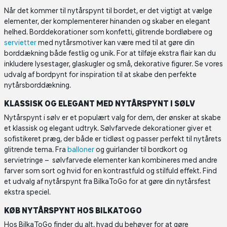
Når det kommer til nytårspynt til bordet, er det vigtigt at vælge
elementer, der komplementerer hinanden og skaber en elegant
helhed. Borddekorationer som konfetti, glitrende bordløbere og
servietter
med nytårsmotiver kan være med til at gøre din
borddækning både festlig og unik. For at tilføje ekstra flair kan du
inkludere lysestager, glaskugler og små, dekorative figurer. Se vores
udvalg af bordpynt for inspiration til at skabe den perfekte
nytårsborddækning.
KLASSISK OG ELEGANT MED NYTÅRSPYNT I SØLV
Nytårspynt i sølv er et populært valg for dem, der ønsker at skabe
et klassisk og elegant udtryk. Sølvfarvede dekorationer giver et
sofistikeret præg, der både er tidløst og passer perfekt til nytårets
glitrende tema. Fra
balloner
og guirlander til bordkort og
servietringe – sølvfarvede elementer kan kombineres med andre
farver som sort og hvid for en kontrastfuld og stilfuld effekt. Find
et udvalg af nytårspynt fra BilkaToGo for at gøre din nytårsfest
ekstra speciel.
KØB NYTÅRSPYNT HOS BILKATOGO
Hos BilkaToGo finder du alt, hvad du behøver for at gøre