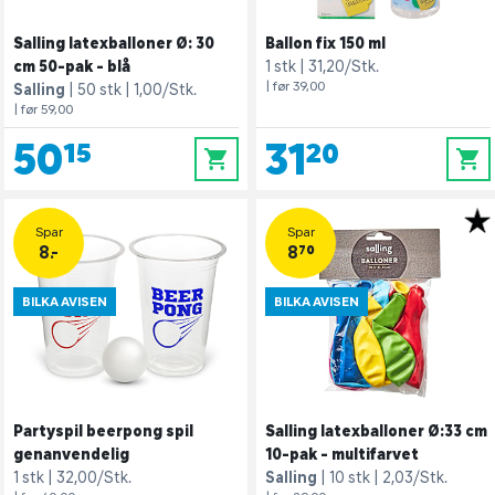
Salling latexballoner Ø: 30
Ballon fix 150 ml
cm 50-pak - blå
1 stk
31,20/Stk.
| før 39,00
Salling
50 stk
1,00/Stk.
| før 59,00
50,15
31,20
0
0
Spar
Spar
8.-
8,70
BILKA AVISEN
BILKA AVISEN
Partyspil beerpong spil
Salling latexballoner Ø:33 cm
genanvendelig
10-pak - multifarvet
1 stk
32,00/Stk.
Salling
10 stk
2,03/Stk.