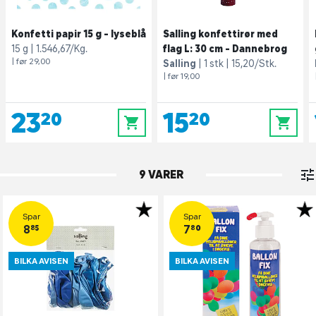
Konfetti papir 15 g - lyseblå
Salling konfettirør med
15 g
1.546,67/Kg.
flag L: 30 cm - Dannebrog
| før 29,00
Salling
1 stk
15,20/Stk.
| før 19,00
23,20
15,20
0
0
9 VARER
Spar
Spar
8,85
7,80
BILKA AVISEN
BILKA AVISEN