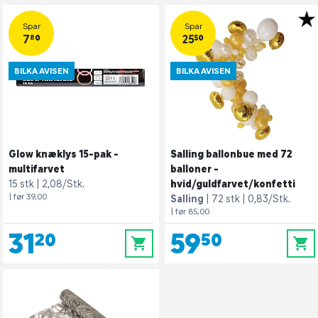
Spar
Spar
7,80
25,50
BILKA AVISEN
BILKA AVISEN
Glow knæklys 15-pak -
Salling ballonbue med 72
multifarvet
balloner -
15 stk
2,08/Stk.
hvid/guldfarvet/konfetti
| før 39,00
Salling
72 stk
0,83/Stk.
| før 85,00
31,20
59,50
0
0