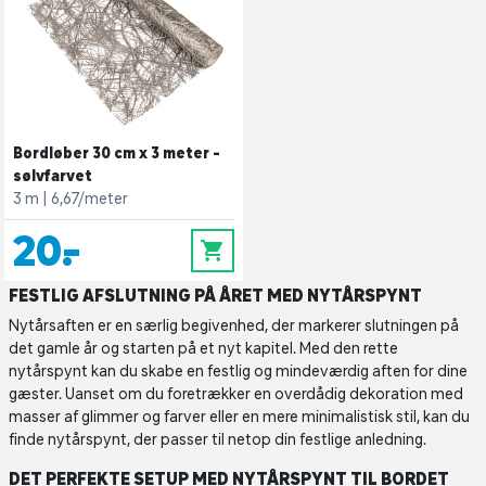
Bordløber 30 cm x 3 meter -
sølvfarvet
3 m
6,67/meter
20,-
0
FESTLIG AFSLUTNING PÅ ÅRET MED NYTÅRSPYNT
Nytårsaften er en særlig begivenhed, der markerer slutningen på
det gamle år og starten på et nyt kapitel. Med den rette
nytårspynt kan du skabe en festlig og mindeværdig aften for dine
gæster. Uanset om du foretrækker en overdådig dekoration med
masser af glimmer og farver eller en mere minimalistisk stil, kan du
finde nytårspynt, der passer til netop din festlige anledning.
DET PERFEKTE SETUP MED NYTÅRSPYNT TIL BORDET