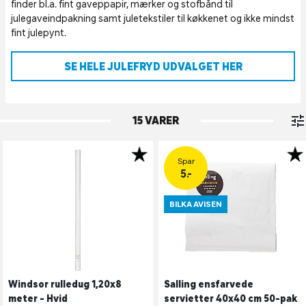
finder bl.a. fint gaveppapir, mærker og stofbånd til
julegaveindpakning samt juletekstiler til køkkenet og ikke mindst
fint julepynt.
SE HELE JULEFRYD UDVALGET HER
15 VARER
Spar
5.-
BILKA AVISEN
Windsor rulledug 1,20x8
Salling ensfarvede
meter - Hvid
servietter 40x40 cm 50-pak