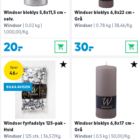
Windsor bloklys 5,8x11,5 cm -
Windsor bloklys 6,8x22 cm -
sølv.
Grå
Windsor
0.02 kg
Windsor
0.78 kg
38,46/Kg.
1.000,00/Kg.
20,-
30,-
0
0
Spar
46.-
BILKA AVISEN
Windsor fyrfadslys 125-pak -
Windsor bloklys 6,8x17 cm -
Hvid
Grå
Windsor
125 stk.
36,57/Kg.
Windsor
0.5 kg
50,00/Kg.