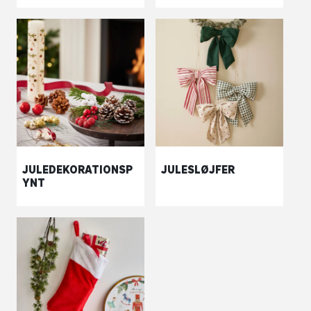
JULEDEKORATIONSP
JULESLØJFER
YNT