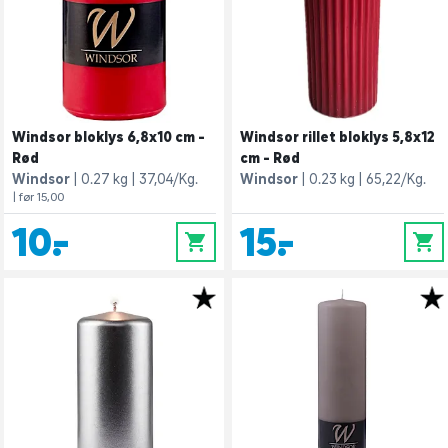
Windsor bloklys 6,8x10 cm -
Windsor rillet bloklys 5,8x12
Rød
cm - Rød
Windsor
0.27 kg
37,04/Kg.
Windsor
0.23 kg
65,22/Kg.
| før 15,00
10,-
15,-
0
0