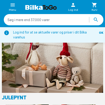
Menu
Log ind
Kurv
Forside
Inspiration
Sæsoner
Jul
Julepynt
Log ind for at se aktuelle varer og priser i dit Bilka
OK
varehus
JULEPYNT