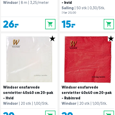
Windsor
8 m
3,25/meter
- hvid
Salling
50 stk
0,30/Stk.
| før 20,00
26,-
15,-
0
0
Windsor ensfarvede
Windsor ensfarvede
servietter 40x40 cm 20-pak
servietter 40x40 cm 20-pak
- Hvid
- Rubinrød
Windsor
20 stk
1,00/Stk.
Windsor
20 stk
1,00/Stk.