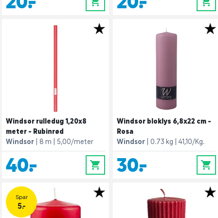
20,-
20,-
0
0
Windsor rulledug 1,20x8
Windsor bloklys 6,8x22 cm -
meter - Rubinrød
Rosa
Windsor
8 m
5,00/meter
Windsor
0.73 kg
41,10/Kg.
40,-
30,-
0
0
Spar
5.-