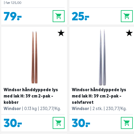
| før 125,00
79,-
25,-
0
0
Windsor hånddyppede lys
Windsor hånddyppede lys
med lak H: 39 cm 2-pak -
med lak H: 39 cm 2-pak -
kobber
sølvfarvet
Windsor
0.13 kg
230,77/Kg.
Windsor
2 stk.
230,77/Kg.
30,-
30,-
0
0