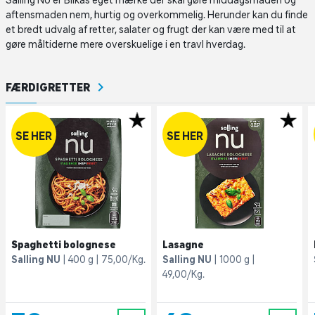
Salling NU er Bilkas eget mærke der skal gøre middagsmaden og
aftensmaden nem, hurtig og overkommelig. Herunder kan du finde
et bredt udvalg af retter, salater og frugt der kan være med til at
gøre måltiderne mere overskuelige i en travl hverdag.
FÆRDIGRETTER
SE HER
SE HER
Spaghetti bolognese
Lasagne
Salling NU
400 g
75,00/Kg.
Salling NU
1000 g
49,00/Kg.