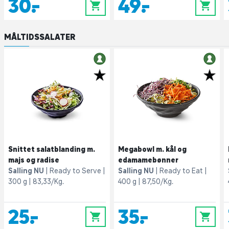
30,-
49,-
0
0
MÅLTIDSSALATER
Snittet salatblanding m.
Megabowl m. kål og
majs og radise
edamamebønner
Salling NU
Ready to Serve
Salling NU
Ready to Eat
300 g
83,33/Kg.
400 g
87,50/Kg.
25,-
35,-
0
0