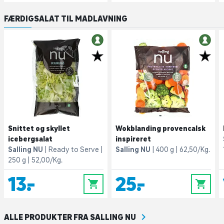
FÆRDIGSALAT TIL MADLAVNING
Snittet og skyllet
Wokblanding provencalsk
icebergsalat
inspireret
Salling NU
Ready to Serve
Salling NU
400 g
62,50/Kg.
250 g
52,00/Kg.
13,-
25,-
0
0
ALLE PRODUKTER FRA SALLING NU