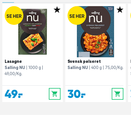
SE HER
SE HER
Lasagne
Svensk pølseret
Salling NU
1000 g
Salling NU
400 g
75,00/Kg.
49,00/Kg.
49,-
30,-
0
0