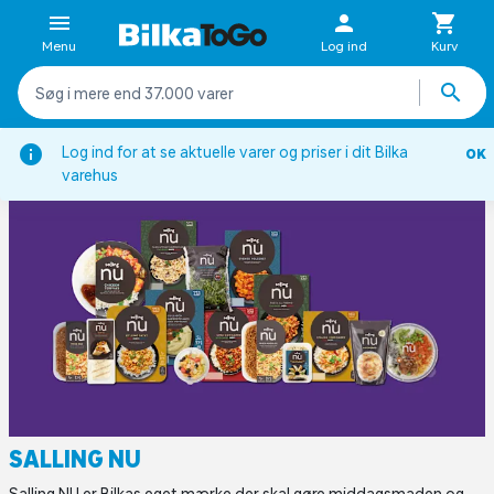
Menu
Log ind
Kurv
Forside
Inspiration
Egne Mærker
Salling NU
Log ind for at se aktuelle varer og priser i dit Bilka
OK
varehus
SALLING NU