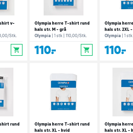
hirt v-
Olympia herre T-shirt rund
Olympia herre
hals str. M - grå
hals str. 2XL -
0,00/Stk.
Olympia
1 stk
110,00/Stk.
Olympia
1 stk
110,-
110,-
0
0
shirt rund
Olympia herre T-shirt rund
Olympia herre
hals str. XL - hvid
hals str. XL - 