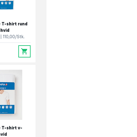
 T-shirt rund
 hvid
110,00/Stk.
0
 T-shirt v-
hvid