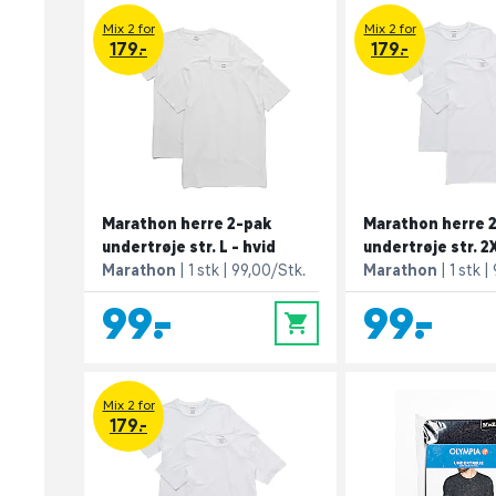
Mix 2 for
Mix 2 for
179.-
179.-
Marathon herre 2-pak
Marathon herre 
undertrøje str. L - hvid
undertrøje str. 2
Marathon
1 stk
99,00/Stk.
Marathon
1 stk
99,-
99,-
0
Mix 2 for
179.-