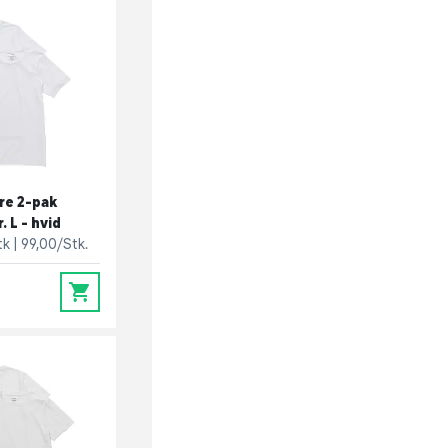
re 2-pak
. L - hvid
tk
99,00/Stk.
0