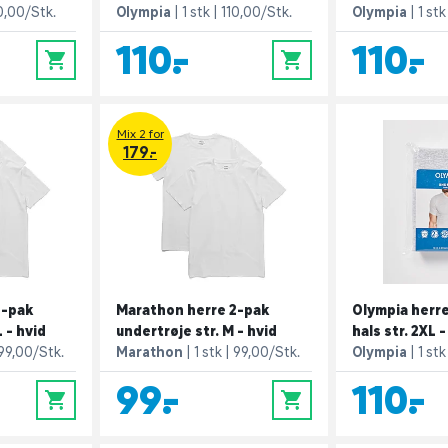
0,00/Stk.
Olympia
1 stk
110,00/Stk.
Olympia
1 stk
110,-
110,-
0
0
Mix 2 for
179.-
2-pak
Marathon herre 2-pak
Olympia herre
 - hvid
undertrøje str. M - hvid
hals str. 2XL -
99,00/Stk.
Marathon
1 stk
99,00/Stk.
Olympia
1 stk
99,-
110,-
0
0