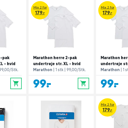
Mix 2 for
Mix 2 for
179.-
179.-
2-pak
Marathon herre 2-pak
Marathon her
XL - hvid
undertrøje str. XL - hvid
undertrøje str
99,00/Stk.
Marathon
1 stk
99,00/Stk.
Marathon
1 s
99,-
99,-
0
0
Mix 2 for
179.-