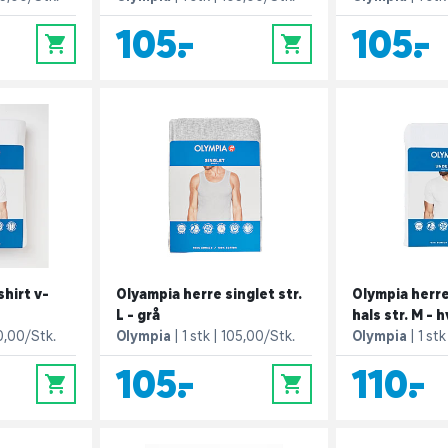
105,-
105,-
0
0
hirt v-
Olyampia herre singlet str.
Olympia herre
L - grå
hals str. M - h
0,00/Stk.
Olympia
1 stk
105,00/Stk.
Olympia
1 stk
105,-
110,-
0
0