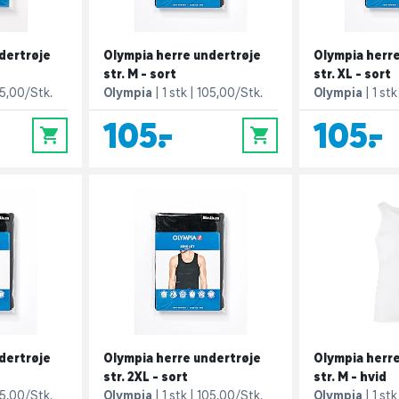
dertrøje
Olympia herre undertrøje
Olympia herre
str. M - sort
str. XL - sort
5,00/Stk.
Olympia
1 stk
105,00/Stk.
Olympia
1 stk
105,-
105,-
0
0
dertrøje
Olympia herre undertrøje
Olympia herre
str. 2XL - sort
str. M - hvid
5,00/Stk.
Olympia
1 stk
105,00/Stk.
Olympia
1 stk