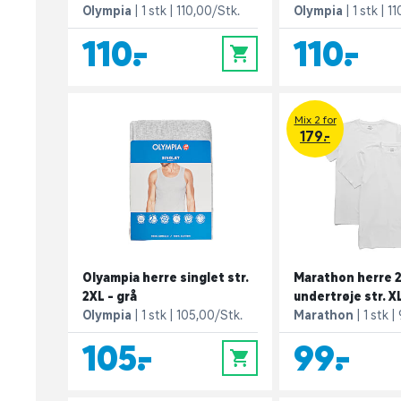
Olympia
1 stk
110,00/Stk.
Olympia
1 stk
11
110,-
110,-
0
Mix 2 for
179.-
Olyampia herre singlet str.
Marathon herre 
2XL - grå
undertrøje str. XL
Olympia
1 stk
105,00/Stk.
Marathon
1 stk
105,-
99,-
0