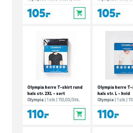
105,-
105,-
0
Olympia herre T-shirt rund
Olympia herre T-s
hals str. 2XL - sort
hals str. L - hvid
Olympia
1 stk
110,00/Stk.
Olympia
1 stk
11
110,-
110,-
0