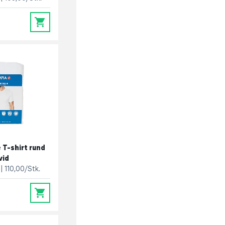
0
 T-shirt rund
vid
110,00/Stk.
0