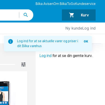
Bilka Avisen
Om BilkaToGo
Kundeservice
Kurv
Ny kunde
Log ind
DIN INDKØBSKURV
Log ind for at se aktuelle varer og priser i
OK
dit Bilka varehus
Din indkøbskurv er tom.
Log ind
for at se din gemte kurv.