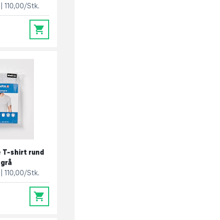
110,00/Stk.
0
 T-shirt rund
 grå
110,00/Stk.
0