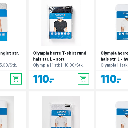
nglet str.
Olympia herre T-shirt rund
Olympia herre
hals str. L - sort
hals str. L - h
5,00/Stk.
Olympia
1 stk
110,00/Stk.
Olympia
1 stk
110,-
110,-
0
0