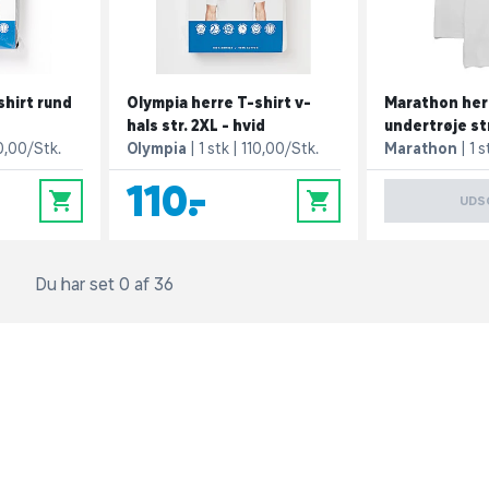
shirt rund
Olympia herre T-shirt v-
Marathon her
hals str. 2XL - hvid
undertrøje str
0,00/Stk.
Olympia
1 stk
110,00/Stk.
Marathon
1 s
110,-
0
0
UDS
Du har set 0 af 36