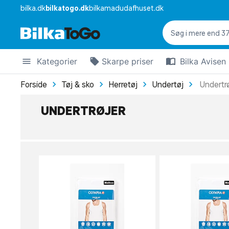
bilka.dk
bilkatogo.dk
bilkamadudafhuset.dk
Kategorier
Skarpe priser
Bilka Avisen
Forside
Tøj & sko
Herretøj
Undertøj
Undertr
UNDERTRØJER