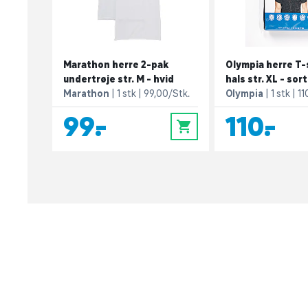
Marathon herre 2-pak
Olympia herre T-
undertrøje str. M - hvid
hals str. XL - sort
Marathon
1 stk
99,00/Stk.
Olympia
1 stk
11
99,-
110,-
0